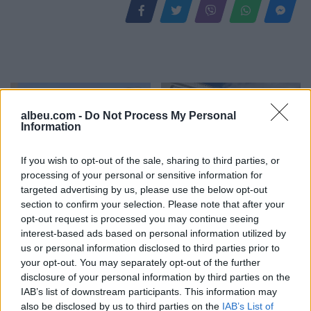
albeu.com -
Do Not Process My Personal
Information
If you wish to opt-out of the sale, sharing to third parties, or
processing of your personal or sensitive information for
Napoli, tezja dhe nipi
Reforma territoriale,
targeted advertising by us, please use the below opt-out
gjenden pa jetë në
Bashkia Cërrik hap
section to confirm your selection. Please note that after your
apartament, dyshohet se
konsultimin me qytetarët,
opt-out request is processed you may continue seeing
kishin vdekur prej disa
Doka: Vendimmarrja të
interest-based ads based on personal information utilized by
ditësh
udhëhiqet nga nevojat e
us or personal information disclosed to third parties prior to
komunitetit
your opt-out. You may separately opt-out of the further
disclosure of your personal information by third parties on the
IAB’s list of downstream participants. This information may
also be disclosed by us to third parties on the
IAB’s List of