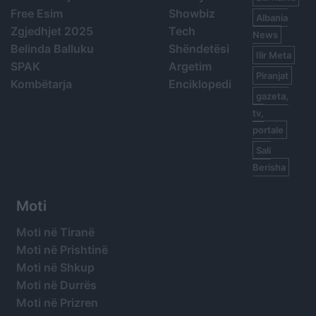
Free Esim
Showbiz
Albania
Zgjedhjet 2025
Tech
News
Belinda Balluku
Shëndetësi
Ilir Meta
SPAK
Argetim
Piranjat
Kombëtarja
Enciklopedi
gazeta,
tv,
portale
Sali
Berisha
Moti
Moti në Tiranë
Moti në Prishtinë
Moti në Shkup
Moti në Durrës
Moti në Prizren