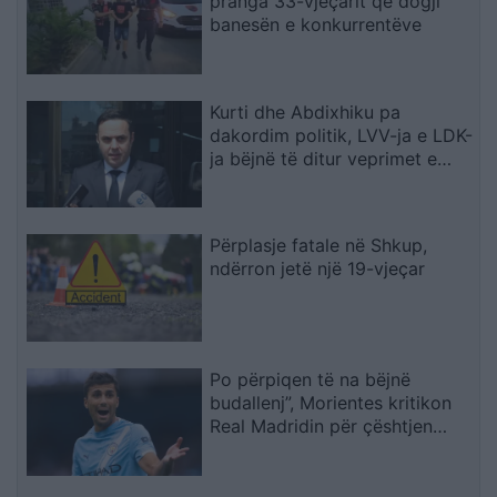
pranga 33-vjeçarit që dogji
banesën e konkurrentëve
Kurti dhe Abdixhiku pa
dakordim politik, LVV-ja e LDK-
ja bëjnë të ditur veprimet e
radhës
Përplasje fatale në Shkup,
ndërron jetë një 19-vjeçar
Po përpiqen të na bëjnë
budallenj”, Morientes kritikon
Real Madridin për çështjen
Rodri