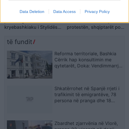
Data Deletion
Data Access
Privacy Policy
Zjarri pranë Athinës,
Ermal Pashaj: Veprimet e
paraburgoset
Ramës nuk e ndalojnë
kryebashkiaku i Stylidës
protestën, shqiptarët po
nën akuzën e zjarrvënies
rikthejnë besimin te njëri-
tjetri
të fundit
Reforma territoriale, Bashkia
Cërrik hap konsultimin me
qytetarët, Doka: Vendimmarrja
të udhëhiqet nga nevojat e
komunitetit
Shkatërrohet në Spanjë rrjeti i
trafikimit të emigrantëve, 78
persona në pranga dhe 18
skafe të sekuestruara
Zbardhet zjarrvënia në Vlorë,