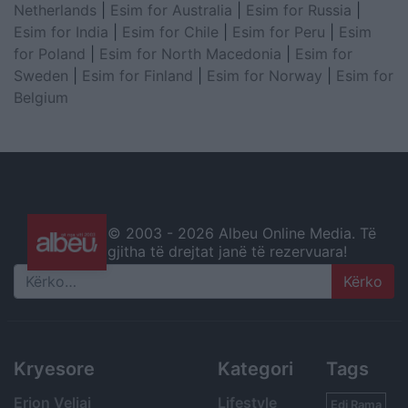
Netherlands
|
Esim for Australia
|
Esim for Russia
|
Esim for India
|
Esim for Chile
|
Esim for Peru
|
Esim
for Poland
|
Esim for North Macedonia
|
Esim for
Sweden
|
Esim for Finland
|
Esim for Norway
|
Esim for
Belgium
© 2003 -
2026 Albeu Online Media. Të
gjitha të drejtat janë të rezervuara!
Search
Kryesore
Kategori
Tags
Erion Veliaj
Lifestyle
Edi Rama