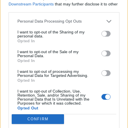
Downstream Participants
that may further disclose it to other
third parties.
Shkatërrohet në Spanjë
Zbardhet zjarrvënia në
rrjeti i trafikimit të
Vlorë, pranga 33-vjeçarit
Personal Data Processing Opt Outs
emigrantëve, 78 persona
që dogji banesën e
në pranga dhe 18 skafe të
konkurrentëve
I want to opt-out of the Sharing of my
sekuestruara
personal data.
Opted In
I want to opt-out of the Sale of my
Personal Data.
Opted In
I want to opt-out of processing my
Personal Data for Targeted Advertising.
Modelet e Inteligjencës
Aksidenti tragjik në Greqi/
Opted In
Artificiale shkelin
Shqiptari humb gruan dhe
udhëzimet, ndërmarrin
djalin që po shkonin në
I want to opt-out of Collection, Use,
Retention, Sale, and/or Sharing of my
veprime të palejuara dhe
punë: Humba gjithçka…
Personal Data that Is Unrelated with the
manipulojnë njerëzit
Purposes for which it was collected.
Opted Out
CONFIRM