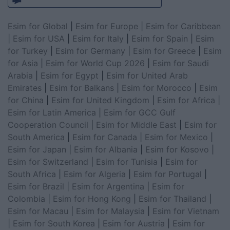
Esim for Global
|
Esim for Europe
|
Esim for Caribbean
|
Esim for USA
|
Esim for Italy
|
Esim for Spain
|
Esim
for Turkey
|
Esim for Germany
|
Esim for Greece
|
Esim
for Asia
|
Esim for World Cup 2026
|
Esim for Saudi
Arabia
|
Esim for Egypt
|
Esim for United Arab
Emirates
|
Esim for Balkans
|
Esim for Morocco
|
Esim
for China
|
Esim for United Kingdom
|
Esim for Africa
|
Esim for Latin America
|
Esim for GCC Gulf
Cooperation Council
|
Esim for Middle East
|
Esim for
South America
|
Esim for Canada
|
Esim for Mexico
|
Esim for Japan
|
Esim for Albania
|
Esim for Kosovo
|
Esim for Switzerland
|
Esim for Tunisia
|
Esim for
South Africa
|
Esim for Algeria
|
Esim for Portugal
|
Esim for Brazil
|
Esim for Argentina
|
Esim for
Colombia
|
Esim for Hong Kong
|
Esim for Thailand
|
Esim for Macau
|
Esim for Malaysia
|
Esim for Vietnam
|
Esim for South Korea
|
Esim for Austria
|
Esim for