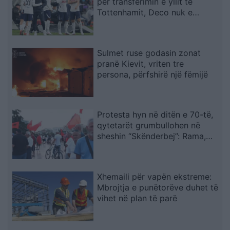
për transferimin e yllit të
Tottenhamit, Deco nuk e
miraton lëvizjen
Sulmet ruse godasin zonat
pranë Kievit, vriten tre
persona, përfshirë një fëmijë
Protesta hyn në ditën e 70-të,
qytetarët grumbullohen në
sheshin “Skënderbej”: Rama,
jep dorëheqjen!
Xhemaili për vapën ekstreme:
Mbrojtja e punëtorëve duhet të
vihet në plan të parë