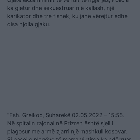
ka gjetur dhe sekuestruar një kallash, një
karikator dhe tre fishek, ku janë vërejtur edhe
disa njolla gjaku.
“Fsh. Greikoc, Suharekë 02.05.2022 – 15:55.
Në spitalin rajonal në Prizren është sjell i
plagosur me armë zjarri një mashkull kosovar.
Si pasoj e plagëve të marra viktima ka ndërruar