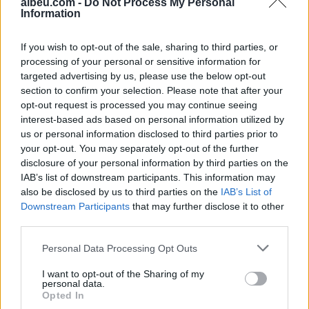
orës 21:53 min., policia ka
albeu.com -
Do Not Process My Personal
Information
pranuar një informacion
për një rast vrasje me
armë zjarri në fshatin
If you wish to opt-out of the sale, sharing to third parties, or
Po bënte manovra me
Maqiteve,…
processing of your personal or sensitive information for
armën e babait polic,
targeted advertising by us, please use the below opt-out
vdes 19-vjeçari në
section to confirm your selection. Please note that after your
Kosovë
opt-out request is processed you may continue seeing
interest-based ads based on personal information utilized by
us or personal information disclosed to third parties prior to
your opt-out. You may separately opt-out of the further
disclosure of your personal information by third parties on the
IAB’s list of downstream participants. This information may
also be disclosed by us to third parties on the
IAB’s List of
Downstream Participants
that may further disclose it to other
third parties.
Personal Data Processing Opt Outs
I want to opt-out of the Sharing of my
personal data.
Opted In