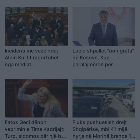
Incidenti me vezë ndaj
Luçiq shpallet “non grata”
Albin Kurtit raportohet
në Kosovë, Kuçi
nga mediat
paralajmëron për
ndërkombëtare
avancimin e ndikimit serb
Fatos Geci dënon
Fluks pushuesish drejt
veprimin e Time Kadrijajt:
Shqipërisë, mbi 41 mijë
Turp, sidomos për një ish-
hyrje në Morinë brenda 12