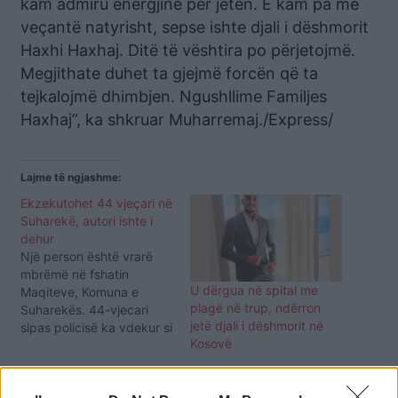
kam admiru energjinë për jetën. E kam pa më
veçantë natyrisht, sepse ishte djali i dëshmorit
Haxhi Haxhaj. Ditë të vështira po përjetojmë.
Megjithate duhet ta gjejmë forcën që ta
tejkalojmë dhimbjen. Ngushllime Familjes
Haxhaj”, ka shkruar Muharremaj./Express/
Lajme të ngjashme:
Ekzekutohet 44 vjeçari në
Suharekë, autori ishte i
dehur
Një person është vrarë
mbrëmë në fshatin
U dërgua në spital me
Maqiteve, Komuna e
plagë në trup, ndërron
Suharekës. 44-vjecari
jetë djali i dëshmorit në
sipas policisë ka vdekur si
Kosovë
pasojë e plagëve të marra
nga një armë zjarri. Me
datën 26 janar 2020 rreth