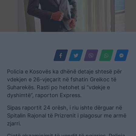
Policia e Kosovës ka dhënë detaje shtesë për
vdekjen e 26-vjeçarit në fshatin Greikoc të
Suharekës. Rasti po hetohet si “vdekje e
dyshimtë”, raporton Express.
Sipas raportit 24 orësh, i riu ishte dërguar në
Spitalin Rajonal të Prizrenit i plagosur me armë
zjarri.
Gjatë ekzaminimit të vendit të ngjarjes, Policia