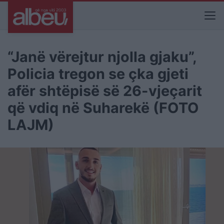
“Janë vërejtur njolla gjaku”,
Policia tregon se çka gjeti
afër shtëpisë së 26-vjeçarit
që vdiq në Suharekë (FOTO
LAJM)