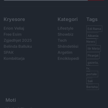
Search
Kryesore
Kategori
Tags
Erion Veliaj
Lifestyle
Edi Rama
Free Esim
Showbiz
Albania
Zgjedhjet 2025
Tech
News
Belinda Balluku
Shëndetësi
Ilir Meta
SPAK
Argetim
Piranjat
Kombëtarja
Enciklopedi
gazeta,
tv,
portale
Sali
Berisha
Moti