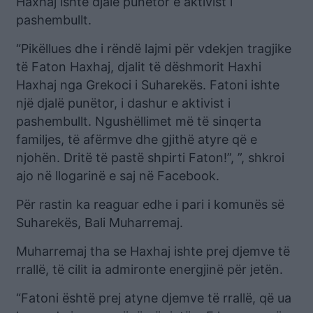
Haxhaj ishte djalë punëtor e aktivist i
pashembullt.
“Pikëllues dhe i rëndë lajmi për vdekjen tragjike
të Faton Haxhaj, djalit të dëshmorit Haxhi
Haxhaj nga Grekoci i Suharekës. Fatoni ishte
një djalë punëtor, i dashur e aktivist i
pashembullt. Ngushëllimet më të sinqerta
familjes, të afërmve dhe gjithë atyre që e
njohën. Dritë të pastë shpirti Faton!”, ”, shkroi
ajo në llogarinë e saj në Facebook.
Për rastin ka reaguar edhe i pari i komunës së
Suharekës, Bali Muharremaj.
Muharremaj tha se Haxhaj ishte prej djemve të
rrallë, të cilit ia admironte energjinë për jetën.
“Fatoni është prej atyne djemve të rrallë, që ua