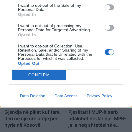
I want to opt-out of the Sale of my
Shtuar
më
3.05.2022 09:48
Personal Data.
Opted In
Tags:
,
26 vjeçari ne suhareke
vrasja e te riut ne
,
I want to opt-out of processing my
suhareke
vrasjet ne kosove
Personal Data for Targeted Advertising.
Opted In
I want to opt-out of Collection, Use,
Retention, Sale, and/or Sharing of my
Personal Data that Is Unrelated with the
Purposes for which it was collected.
Opted Out
CONFIRM
Data Deletion
Data Access
Privacy Policy
Gjendja në pikat kufitare,
Pjesëtari i MUP-it serb
deri në një orë pritje për
ndalohet në Jarinjë, MPB-
hyrje në Kosovë
ja ia heq shtetësinë e
Kosovës