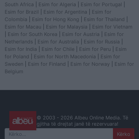
South Africa
|
Esim for Algeria
|
Esim for Portugal
|
Esim for Brazil
|
Esim for Argentina
|
Esim for
Colombia
|
Esim for Hong Kong
|
Esim for Thailand
|
Esim for Macau
|
Esim for Malaysia
|
Esim for Vietnam
|
Esim for South Korea
|
Esim for Austria
|
Esim for
Netherlands
|
Esim for Australia
|
Esim for Russia
|
Esim for India
|
Esim for Chile
|
Esim for Peru
|
Esim
for Poland
|
Esim for North Macedonia
|
Esim for
Sweden
|
Esim for Finland
|
Esim for Norway
|
Esim for
Belgium
© 2003 -
2026 Albeu Online Media. Të
gjitha të drejtat janë të rezervuara!