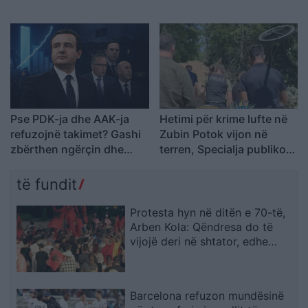
pjesëtare të UÇK-së
orëve
Pse PDK-ja dhe AAK-ja
Hetimi për krime lufte në
refuzojnë takimet? Gashi
Zubin Potok vijon në
zbërthen ngërçin dhe
terren, Specialja publikon
paralajmëron për rrezikun
pamje
e zgjedhjeve të reja
të fundit
Protesta hyn në ditën e 70-të,
Arben Kola: Qëndresa do të
vijojë deri në shtator, edhe
diaspora do të angazhohet
Barcelona refuzon mundësinë