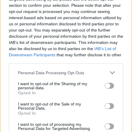
pa e parë
section to confirm your selection. Please note that after your
opt-out request is processed you may continue seeing
interest-based ads based on personal information utilized by
us or personal information disclosed to third parties prior to
your opt-out. You may separately opt-out of the further
disclosure of your personal information by third parties on the
IAB’s list of downstream participants. This information may
also be disclosed by us to third parties on the
IAB’s List of
Downstream Participants
that may further disclose it to other
third parties.
Personal Data Processing Opt Outs
I want to opt-out of the Sharing of my
personal data.
Opted In
I want to opt-out of the Sale of my
Personal Data.
Opted In
Esim for Global
|
Esim for Europe
|
Esim for Caribbean
|
Esim for USA
|
Esim for Italy
|
Esim for Spain
|
Esim
I want to opt-out of processing my
Personal Data for Targeted Advertising.
for Turkey
|
Esim for Germany
|
Esim for Greece
|
Esim