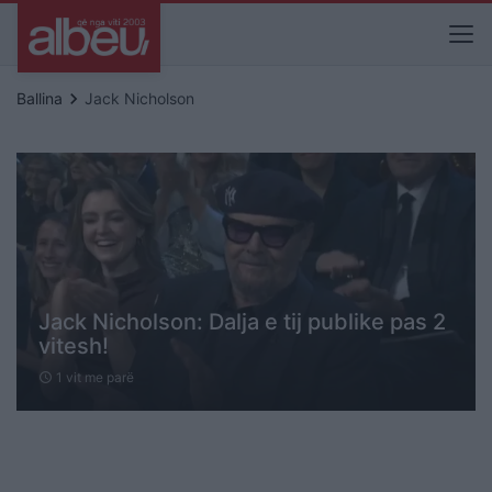
keyboard_arrow_right
Ballina
Jack Nicholson
Jack Nicholson: Dalja e tij publike pas 2
vitesh!
1 vit me parë
schedule