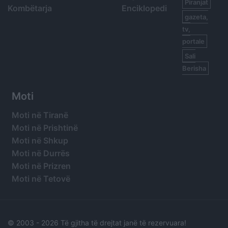
Piranjat
Kombëtarja
Enciklopedi
gazeta,
tv,
portale
Sali
Berisha
Moti
Moti në Tiranë
Moti në Prishtinë
Moti në Shkup
Moti në Durrës
Moti në Prizren
Moti në Tetovë
© 2003 -
2026 Të gjitha të drejtat janë të rezervuara!