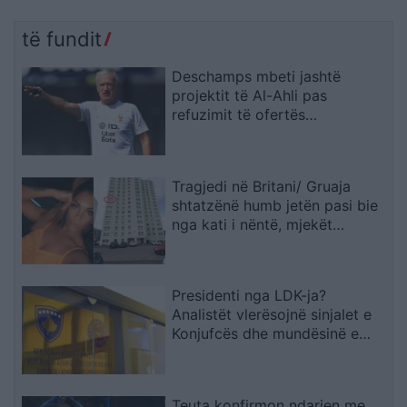
të fundit
Deschamps mbeti jashtë
projektit të Al-Ahli pas
refuzimit të ofertës
multimilionëshe
Tragjedi në Britani/ Gruaja
shtatzënë humb jetën pasi bie
nga kati i nëntë, mjekët
shpëtojnë foshnjën
Presidenti nga LDK-ja?
Analistët vlerësojnë sinjalet e
Konjufcës dhe mundësinë e
marrëveshjes me LVV-në
Teuta konfirmon ndarjen me