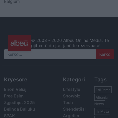
Belgium
© 2003 -
2026 Albeu Online Media. Të
gjitha të drejtat janë të rezervuara!
Search
Kryesore
Kategori
Tags
Erion Veliaj
Lifestyle
Edi Rama
Free Esim
Showbiz
Albania
Zgjedhjet 2025
Tech
News
Belinda Balluku
Shëndetësi
Ilir Meta
SPAK
Argetim