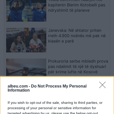
kapitenin Blerim Kotobelli pas
ndryshimit të planeve
Janevska: Në shtator priten
rreth 4.900 nxënës më pak në
klasën e parë
Prokuroria serbe mbledh prova
pas ndalimit të një të dyshuari
për krime lufte në Kosovë
albeu.com -
Do Not Process My Personal
Information
Misteri rreth takimit sekret
Pezeshkian-Khamenei në
Teheran! Ata ishin në një
If you wish to opt-out of the sale, sharing to third parties, or
makinë me xhama të errët,
processing of your personal or sensitive information for
duke e dëgjuar njëri-tjetrin, por
targeted advertising by us, please use the below opt-out