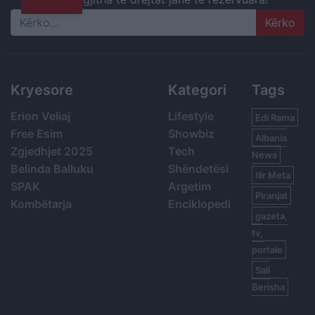
Search
Kryesore
Kategori
Tags
Erion Veliaj
Lifestyle
Edi Rama
Free Esim
Showbiz
Albania
Zgjedhjet 2025
Tech
News
Belinda Balluku
Shëndetësi
Ilir Meta
SPAK
Argetim
Piranjat
Kombëtarja
Enciklopedi
gazeta,
tv,
portale
Sali
Berisha