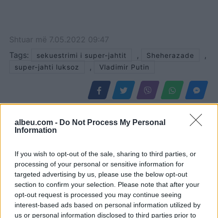
Shtuar
më
7.05.2022 09:47
Tags:
,
,
sekuestrimi i super-jahtit
Sheherazade
,
super-jahti luksoz
Vladimir Putin
albeu.com -
Do Not Process My Personal
Information
If you wish to opt-out of the sale, sharing to third parties, or
processing of your personal or sensitive information for
targeted advertising by us, please use the below opt-out
section to confirm your selection. Please note that after your
opt-out request is processed you may continue seeing
interest-based ads based on personal information utilized by
Video/ Shpërthimi në një
Video/ Dy të vrarë dhe 13
us or personal information disclosed to third parties prior to