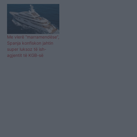
Yavuz në fund të verës në
brigjet e Shëngjinit. Jahti
iu rikthye pronarit në
dhjetor 2019 pas disa
kërkesave të biznesmenit
turk, shkruan Ballkan ëeb.
Me vlerë “marramendëse”,
Kujtojmë se jahti me emrin
Spanja konfiskon jahtin
“Atik Bey”…
super luksoz të ish-
agjentit të KGB-së