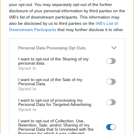
minibus në periferi të
të plagosur nga
your opt-out. You may separately opt-out of the further
Damaskut lë 2 të vdekur
shpërthimi i një minibusi
disclosure of your personal information by third parties on the
dhe 13 të plagosur
pranë Damaskut
IAB’s list of downstream participants. This information may
also be disclosed by us to third parties on the
IAB’s List of
Downstream Participants
that may further disclose it to other
third parties.
Personal Data Processing Opt Outs
I want to opt-out of the Sharing of my
Ceuta përballet me krizë
Profesori i Kembrixhit
personal data.
Opted In
të rëndë humanitare, hyrja
largohet nga detyra pas
e 72,000 emigrantëve në
akuzave për plagjiaturë
I want to opt-out of the Sale of my
dy ditë ndez përplasjet
dhe pasaktësi akademike
Personal Data.
politike në Spanjë
Opted In
I want to opt-out of processing my
Personal Data for Targeted Advertising.
Opted In
I want to opt-out of Collection, Use,
Retention, Sale, and/or Sharing of my
Personal Data that Is Unrelated with the
Sllovakia përballet me
Dy tramvaje përplasen në
Purposes for which it was collected.