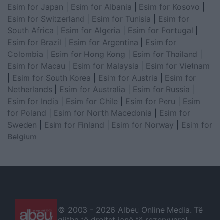
Esim for Japan
|
Esim for Albania
|
Esim for Kosovo
|
Esim for Switzerland
|
Esim for Tunisia
|
Esim for
South Africa
|
Esim for Algeria
|
Esim for Portugal
|
Esim for Brazil
|
Esim for Argentina
|
Esim for
Colombia
|
Esim for Hong Kong
|
Esim for Thailand
|
Esim for Macau
|
Esim for Malaysia
|
Esim for Vietnam
|
Esim for South Korea
|
Esim for Austria
|
Esim for
Netherlands
|
Esim for Australia
|
Esim for Russia
|
Esim for India
|
Esim for Chile
|
Esim for Peru
|
Esim
for Poland
|
Esim for North Macedonia
|
Esim for
Sweden
|
Esim for Finland
|
Esim for Norway
|
Esim for
Belgium
© 2003 -
2026 Albeu Online Media. Të
gjitha të drejtat janë të rezervuara!