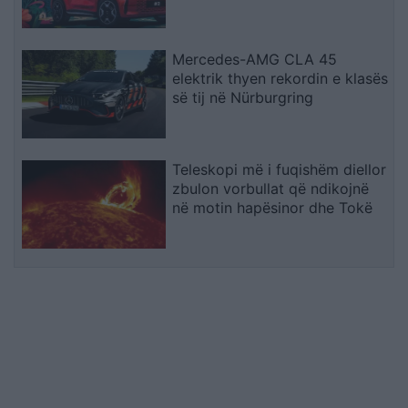
Mercedes-AMG CLA 45
elektrik thyen rekordin e klasës
së tij në Nürburgring
Teleskopi më i fuqishëm diellor
zbulon vorbullat që ndikojnë
në motin hapësinor dhe Tokë