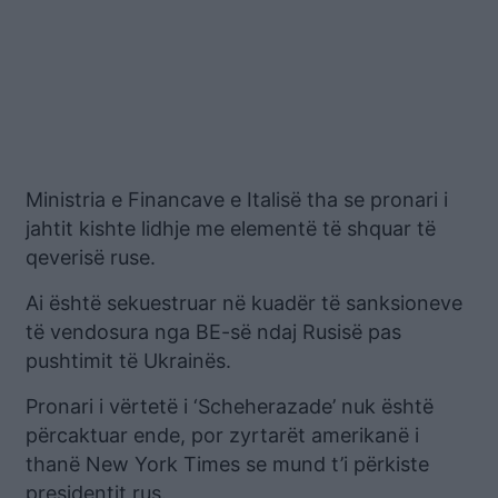
Ministria e Financave e Italisë tha se pronari i
jahtit kishte lidhje me elementë të shquar të
qeverisë ruse.
Ai është sekuestruar në kuadër të sanksioneve
të vendosura nga BE-së ndaj Rusisë pas
pushtimit të Ukrainës.
Pronari i vërtetë i ‘Scheherazade’ nuk është
përcaktuar ende, por zyrtarët amerikanë i
thanë New York Times se mund t’i përkiste
presidentit rus.