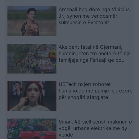
Arsenali heq dorë nga Vinicius
Jr., synon me vendosmëri
sulmuesin e Evertonit
Aksident fatal në Gjermani,
humbin jetën tre anëtarë të një
familjeje nga Ferizaji që po
ktheheshin nga Kosova
UBTech nxjerr robotët
humanoidë me pamje njerëzore
për shoqëri afatgjatë
Smart #2 sjell sërish makinën e
vogël urbane elektrike me dy
vende