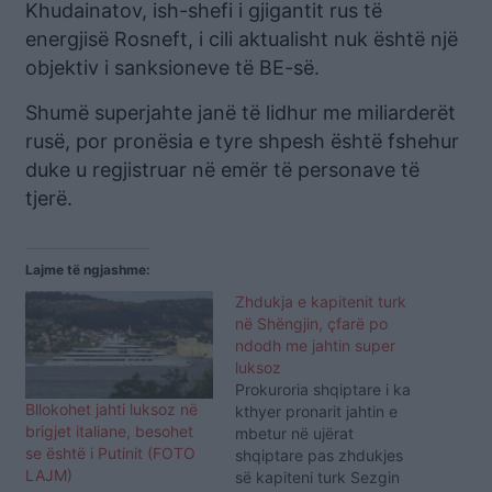
Khudainatov, ish-shefi i gjigantit rus të
energjisë Rosneft, i cili aktualisht nuk është një
objektiv i sanksioneve të BE-së.
Shumë superjahte janë të lidhur me miliarderët
rusë, por pronësia e tyre shpesh është fshehur
duke u regjistruar në emër të personave të
tjerë.
Lajme të ngjashme:
Zhdukja e kapitenit turk
në Shëngjin, çfarë po
ndodh me jahtin super
luksoz
Prokuroria shqiptare i ka
Bllokohet jahti luksoz në
kthyer pronarit jahtin e
brigjet italiane, besohet
mbetur në ujërat
se është i Putinit (FOTO
shqiptare pas zhdukjes
LAJM)
së kapiteni turk Sezgin