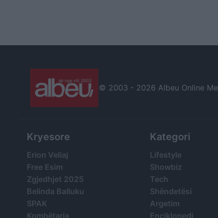
© 2003 -
2026 Albeu Online Medi
Kryesore
Kategori
Erion Veliaj
Lifestyle
Free Esim
Showbiz
Zgjedhjet 2025
Tech
Belinda Balluku
Shëndetësi
SPAK
Argetim
Kombëtarja
Enciklopedi