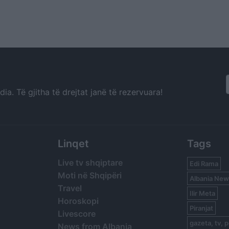
a. Të gjitha të drejtat janë të rezervuara!
Linqet
Tags
Live tv shqiptare
Edi Rama
Moti në Shqipëri
Albania New
Travel
Ilir Meta
Horoskopi
Piranjat
Livescore
gazeta, tv, p
News from Albania