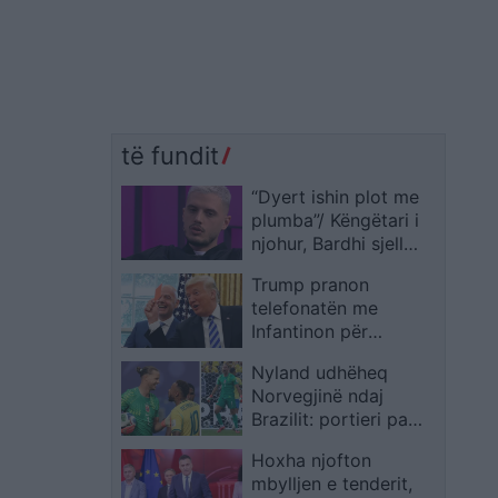
të fundit
“Dyert ishin plot me
plumba”/ Këngëtari i
njohur, Bardhi sjell
histori prekëse nga
Trump pranon
jeta: Na hodhën
telefonatën me
bombën mbi shtëpi
Infantinon për
Balogun: Kërkova
Nyland udhëheq
vetëm rishikim, jo
Norvegjinë ndaj
urdhër
Brazilit: portieri pa
klub bëhet
Hoxha njofton
protagonist në Kupën
mbylljen e tenderit,
e Botës