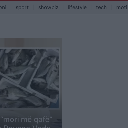
oni
sport
showbiz
lifestyle
tech
moti
 “mori më qafë”