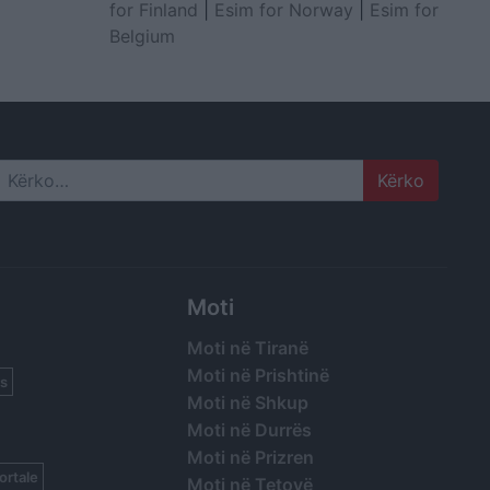
for Finland
|
Esim for Norway
|
Esim for
Belgium
Search
Moti
Moti në Tiranë
Moti në Prishtinë
s
Moti në Shkup
Moti në Durrës
Moti në Prizren
ortale
Moti në Tetovë