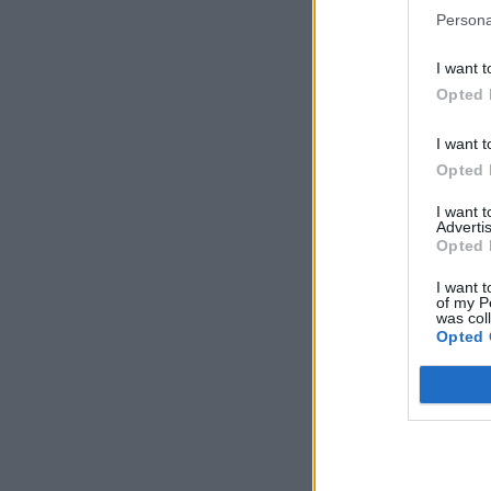
Persona
I want t
Opted 
I want t
Opted 
I want 
Advertis
Opted 
I want t
of my P
was col
Opted 