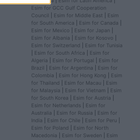
for Africa
|
Esim for Latin America
|
Esim for GCC Gulf Cooperation
Council
|
Esim for Middle East
|
Esim
for South America
|
Esim for Canada
|
Esim for Mexico
|
Esim for Japan
|
Esim for Albania
|
Esim for Kosovo
|
Esim for Switzerland
|
Esim for Tunisia
|
Esim for South Africa
|
Esim for
Algeria
|
Esim for Portugal
|
Esim for
Brazil
|
Esim for Argentina
|
Esim for
Colombia
|
Esim for Hong Kong
|
Esim
for Thailand
|
Esim for Macau
|
Esim
for Malaysia
|
Esim for Vietnam
|
Esim
for South Korea
|
Esim for Austria
|
Esim for Netherlands
|
Esim for
Australia
|
Esim for Russia
|
Esim for
India
|
Esim for Chile
|
Esim for Peru
|
Esim for Poland
|
Esim for North
Macedonia
|
Esim for Sweden
|
Esim