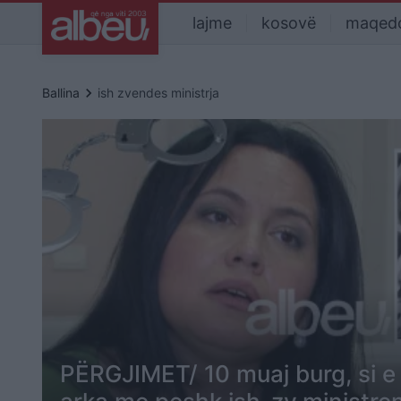
lajme
kosovë
maqed
keyboard_arrow_right
Ballina
ish zvendes ministrja
PËRGJIMET/ 10 muaj burg, si e