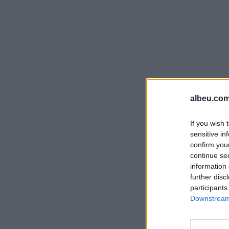
albeu.com
If you wish 
sensitive in
confirm you
continue se
information 
further disc
participants
Downstream 