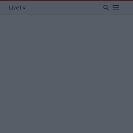
search
LiveTV