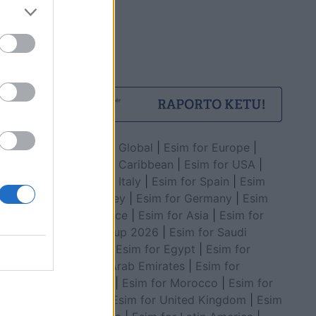
Esim for Global
|
Esim for Europe
|
Esim for Caribbean
|
Esim for USA
|
Esim for Italy
|
Esim for Spain
|
Esim
for Turkey
|
Esim for Germany
|
Esim
for Greece
|
Esim for Asia
|
Esim for
World Cup 2026
|
Esim for Saudi
Arabia
|
Esim for Egypt
|
Esim for
United Arab Emirates
|
Esim for
Balkans
|
Esim for Morocco
|
Esim for
China
|
Esim for United Kingdom
|
Esim