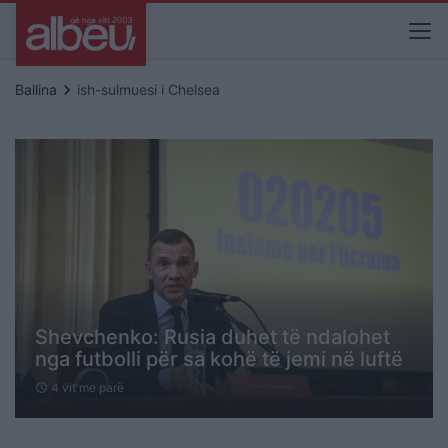
keyboard_arrow_right
Ballina
ish-sulmuesi i Chelsea
Shevchenko: Rusia duhet të ndalohet
nga futbolli për sa kohë të jemi në luftë
4 vit me parë
schedule