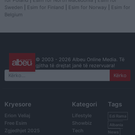
for Poland
|
Esim for North Macedonia
|
Esim for
Sweden
|
Esim for Finland
|
Esim for Norway
|
Esim for
Belgium
© 2003 -
2026 Albeu Online Media. Të
gjitha të drejtat janë të rezervuara!
Search
Kryesore
Kategori
Tags
Erion Veliaj
Lifestyle
Edi Rama
Free Esim
Showbiz
Albania
Zgjedhjet 2025
Tech
News