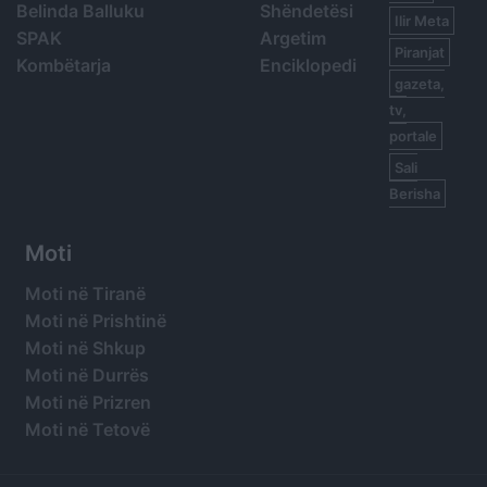
Belinda Balluku
Shëndetësi
Ilir Meta
SPAK
Argetim
Piranjat
Kombëtarja
Enciklopedi
gazeta,
tv,
portale
Sali
Berisha
Moti
Moti në Tiranë
Moti në Prishtinë
Moti në Shkup
Moti në Durrës
Moti në Prizren
Moti në Tetovë