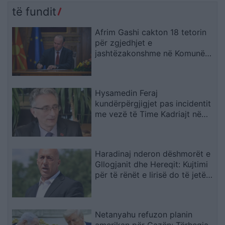
të fundit
Afrim Gashi cakton 18 tetorin
për zgjedhjet e
jashtëzakonshme në Komunën
e Bërvenicës
Hysamedin Feraj
kundërpërgjigjet pas incidentit
me vezë të Time Kadriajt në
Kuvend: Kujton të kaluarën në
UÇK dhe lidhjet me Radojçiqin
Haradinaj nderon dëshmorët e
Gllogjanit dhe Hereqit: Kujtimi
për të rënët e lirisë do të jetë i
përjetshëm
Netanyahu refuzon planin
amerikan për Gazën: Tërheqja