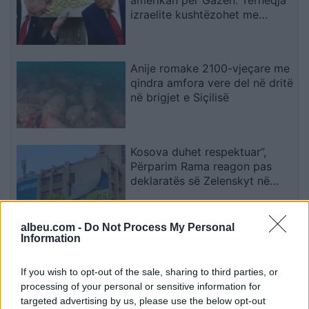
izraelite kushtëzohet me
çarmatimin e Hamasit
Anije romake 2100-vjeçare me
qindra amfora vere del në dritë
në brigjet e Siçilisë
Kosova duhet respektuar”,
Përparim Rama reagon pas
deklaratës së Zelenskyt në
Beograd
albeu.com -
Do Not Process My Personal
FOTOLAJM/ Deklaratat e
Information
Zelenskyt për Kosovën,
Prishtina heq banderolën
If you wish to opt-out of the sale, sharing to third parties, or
gjigande me mbishkrimin ‘Free
processing of your personal or sensitive information for
Ukraine’
targeted advertising by us, please use the below opt-out