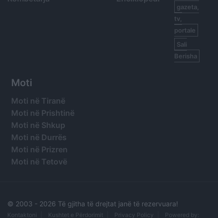
gazeta,
tv,
portale
Sali
Berisha
Moti
Moti në Tiranë
Moti në Prishtinë
Moti në Shkup
Moti në Durrës
Moti në Prizren
Moti në Tetovë
© 2003 -
2026 Të gjitha të drejtat janë të rezervuara!
Kontaktoni
Kushtet e Përdorimit
Privacy Policy
Powered by: