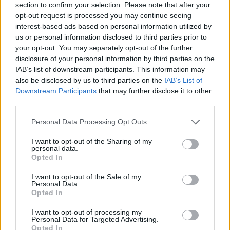
section to confirm your selection. Please note that after your
opt-out request is processed you may continue seeing
interest-based ads based on personal information utilized by
us or personal information disclosed to third parties prior to
your opt-out. You may separately opt-out of the further
disclosure of your personal information by third parties on the
IAB’s list of downstream participants. This information may
also be disclosed by us to third parties on the
IAB’s List of
Downstream Participants
that may further disclose it to other
third parties.
Personal Data Processing Opt Outs
I want to opt-out of the Sharing of my
personal data.
Opted In
I want to opt-out of the Sale of my
Personal Data.
Opted In
Esim for Global
|
Esim for Europe
|
Esim for Caribbean
|
Esim for USA
|
Esim for Italy
|
Esim for Spain
|
Esim
I want to opt-out of processing my
for Turkey
|
Esim for Germany
|
Esim for Greece
|
Esim
Personal Data for Targeted Advertising.
Opted In