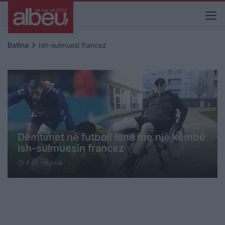
keyboard_arrow_right
Ballina
Ish-sulmuesi francez
Dëmtimet në futboll lënë me një këmbë
ish-sulmuesin francez
4 vit me parë
schedule