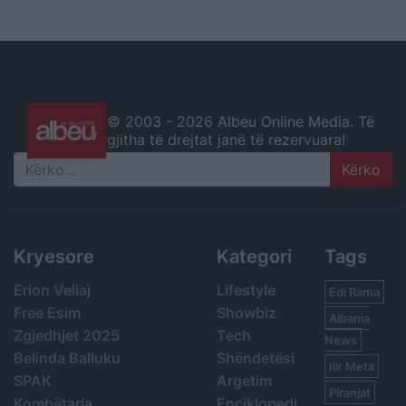
© 2003 -
2026 Albeu Online Media. Të
gjitha të drejtat janë të rezervuara!
Search
Kryesore
Kategori
Tags
Erion Veliaj
Lifestyle
Edi Rama
Free Esim
Showbiz
Albania
Zgjedhjet 2025
Tech
News
Belinda Balluku
Shëndetësi
Ilir Meta
SPAK
Argetim
Piranjat
Kombëtarja
Enciklopedi