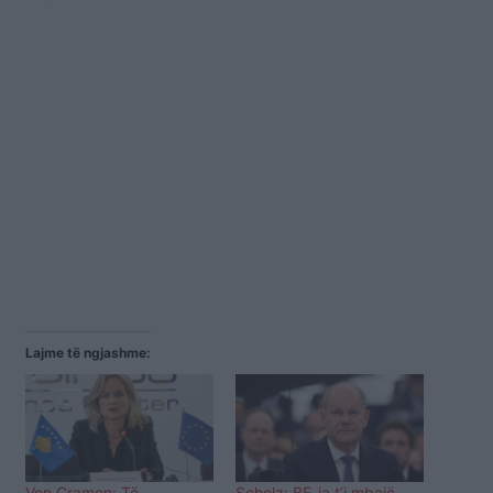
Lajme të ngjashme:
Von Cramon: Të
Scholz: BE-ja t’i mbajë