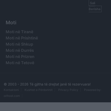
Sali
Berisha
Moti
Moti në Tiranë
Moti në Prishtinë
Moti në Shkup
Moti në Durrës
Moti në Prizren
Moti në Tetovë
© 2003 -
2026 Të gjitha të drejtat janë të rezervuara!
Kontaktoni
Kushtet e Përdorimit
Privacy Policy
Powered by:
orihost.com