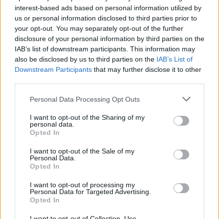
interest-based ads based on personal information utilized by
us or personal information disclosed to third parties prior to
Përshkallëzimi rajonal
Tajfuni “Dolphin” prek
your opt-out. You may separately opt-out of the further
rikthen Jemenin në fokus,
Azinë, mbi 1,300 fluturime
disclosure of your personal information by third parties on the
sulmet e Huthive shtojnë
anulohen dhe më shumë
IAB’s list of downstream participants. This information may
rrezikun e zgjerimit të
se 400 mijë banorë
also be disclosed by us to third parties on the
IAB’s List of
Downstream Participants
that may further disclose it to other
luftës
evakuohen
third parties.
Personal Data Processing Opt Outs
I want to opt-out of the Sharing of my
personal data.
Opted In
Turqia vendos kufizime
Aksident në Peru/
për disa anije drejt Detit të
Trembëdhjetë të vdekur
I want to opt-out of the Sale of my
Personal Data.
Zi, shtohen paqartësitë
dhe katër të plagosur në
Opted In
për tregtinë detare
përplasjen midis furgonit
dhe kamionit
I want to opt-out of processing my
Personal Data for Targeted Advertising.
Opted In
I want to opt-out of Collection, Use,