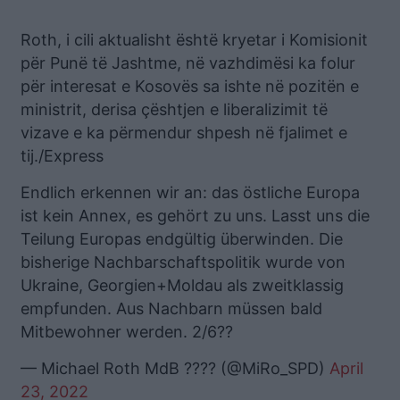
Roth, i cili aktualisht është kryetar i Komisionit
për Punë të Jashtme, në vazhdimësi ka folur
për interesat e Kosovës sa ishte në pozitën e
ministrit, derisa çështjen e liberalizimit të
vizave e ka përmendur shpesh në fjalimet e
tij./Express
Endlich erkennen wir an: das östliche Europa
ist kein Annex, es gehört zu uns. Lasst uns die
Teilung Europas endgültig überwinden. Die
bisherige Nachbarschaftspolitik wurde von
Ukraine, Georgien+Moldau als zweitklassig
empfunden. Aus Nachbarn müssen bald
Mitbewohner werden. 2/6??
— Michael Roth MdB ???? (@MiRo_SPD)
April
23, 2022