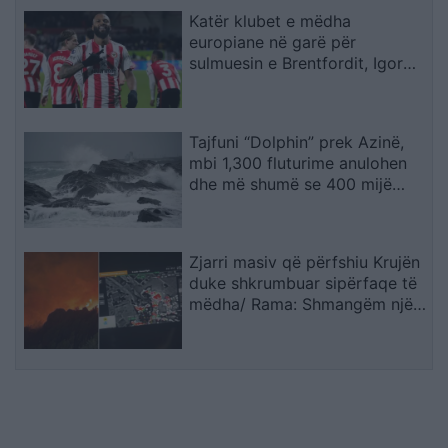
Katër klubet e mëdha
europiane në garë për
sulmuesin e Brentfordit, Igor
Thiago
Tajfuni “Dolphin” prek Azinë,
mbi 1,300 fluturime anulohen
dhe më shumë se 400 mijë
banorë evakuohen
Zjarri masiv që përfshiu Krujën
duke shkrumbuar sipërfaqe të
mëdha/ Rama: Shmangëm një
bilanc tragjik