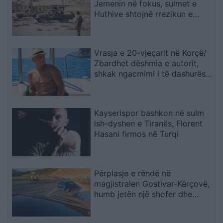
Jemenin në fokus, sulmet e
Huthive shtojnë rrezikun e
zgjerimit të luftës
Vrasja e 20-vjeçarit në Korçë/
Zbardhet dëshmia e autorit,
shkak ngacmimi i të dashurës
nga viktima
Kayserispor bashkon në sulm
ish-dyshen e Tiranës, Florent
Hasani firmos në Turqi
Përplasje e rëndë në
magjistralen Gostivar-Kërçovë,
humb jetën një shofer dhe
plagoset rëndë një tjetër