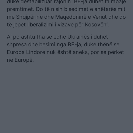
duke destabilizuar rajonin. BE-ja duhet t’i mbajë
premtimet. Do të nisin bisedimet e anëtarësimit
me Shqipërinë dhe Maqedoninë e Veriut dhe do
të jepet liberalizimi i vizave për Kosovën”.
Ai po ashtu tha se edhe Ukrainës i duhet
shpresa dhe besimi nga BE-ja, duke thënë se
Europa Lindore nuk është aneks, por se përket
në Europë.