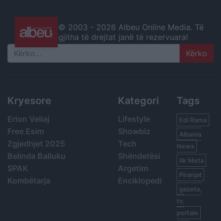
© 2003 -
2026 Albeu Online Media. Të
gjitha të drejtat janë të rezervuara!
Search
Kryesore
Kategori
Tags
Erion Veliaj
Lifestyle
Edi Rama
Free Esim
Showbiz
Albania
Zgjedhjet 2025
Tech
News
Belinda Balluku
Shëndetësi
Ilir Meta
SPAK
Argetim
Piranjat
Kombëtarja
Enciklopedi
gazeta,
tv,
portale