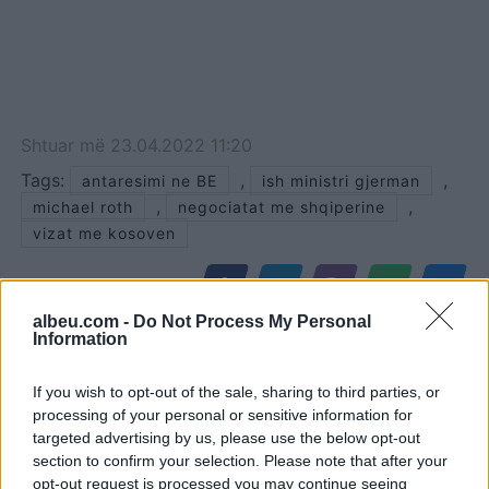
Shtuar
më
23.04.2022 11:20
Tags:
,
,
antaresimi ne BE
ish ministri gjerman
,
,
michael roth
negociatat me shqiperine
vizat me kosoven
albeu.com -
Do Not Process My Personal
Information
If you wish to opt-out of the sale, sharing to third parties, or
processing of your personal or sensitive information for
targeted advertising by us, please use the below opt-out
section to confirm your selection. Please note that after your
opt-out request is processed you may continue seeing