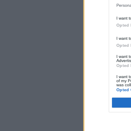
Persona
I want t
Opted 
I want t
Opted 
I want 
Advertis
Opted 
I want t
of my P
was col
Opted 