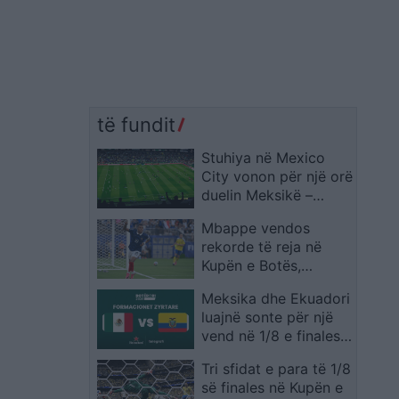
të fundit
Stuhiya në Mexico
City vonon për një orë
duelin Meksikë –
Ekuador në “Azteca”
Mbappe vendos
rekorde të reja në
Kupën e Botës,
francezi lë pas edhe
Meksika dhe Ekuadori
emra legjendarë
luajnë sonte për një
vend në 1/8 e finales,
publikohen
Tri sfidat e para të 1/8
formacionet zyrtare
së finales në Kupën e