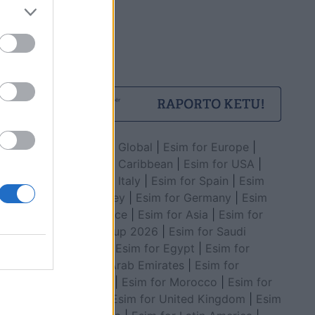
Esim for Global
|
Esim for Europe
|
Esim for Caribbean
|
Esim for USA
|
Esim for Italy
|
Esim for Spain
|
Esim
for Turkey
|
Esim for Germany
|
Esim
for Greece
|
Esim for Asia
|
Esim for
World Cup 2026
|
Esim for Saudi
Arabia
|
Esim for Egypt
|
Esim for
United Arab Emirates
|
Esim for
Balkans
|
Esim for Morocco
|
Esim for
China
|
Esim for United Kingdom
|
Esim