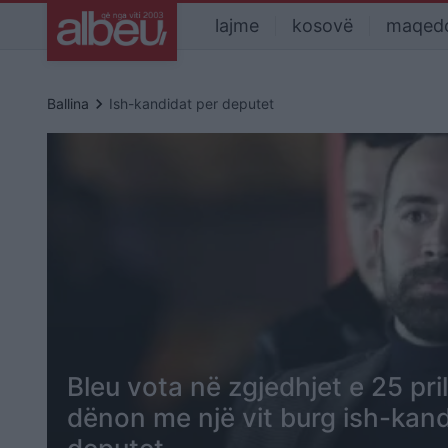
lajme
kosovë
maqed
keyboard_arrow_right
Ballina
Ish-kandidat per deputet
Bleu vota në zgjedhjet e 25 pri
dënon me një vit burg ish-kand