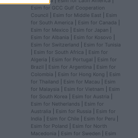
for Africa
|
Esim for Latin America
|
Esim for GCC Gulf Cooperation
Council
|
Esim for Middle East
|
Esim
for South America
|
Esim for Canada
|
Esim for Mexico
|
Esim for Japan
|
Esim for Albania
|
Esim for Kosovo
|
Esim for Switzerland
|
Esim for Tunisia
|
Esim for South Africa
|
Esim for
Algeria
|
Esim for Portugal
|
Esim for
Brazil
|
Esim for Argentina
|
Esim for
Colombia
|
Esim for Hong Kong
|
Esim
for Thailand
|
Esim for Macau
|
Esim
for Malaysia
|
Esim for Vietnam
|
Esim
for South Korea
|
Esim for Austria
|
Esim for Netherlands
|
Esim for
Australia
|
Esim for Russia
|
Esim for
India
|
Esim for Chile
|
Esim for Peru
|
Esim for Poland
|
Esim for North
Macedonia
|
Esim for Sweden
|
Esim