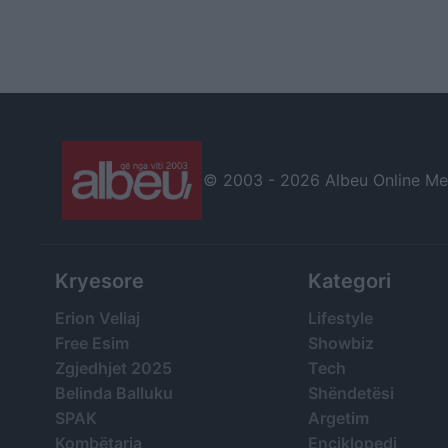
© 2003 -
2026 Albeu Online Medi
Kryesore
Kategori
Erion Veliaj
Lifestyle
Free Esim
Showbiz
Zgjedhjet 2025
Tech
Belinda Balluku
Shëndetësi
SPAK
Argetim
Kombëtarja
Enciklopedi