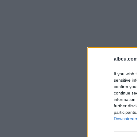
albeu.com
If you wish 
sensitive in
confirm you
continue se
information 
further disc
participants
Downstream 