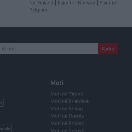
for Finland
|
Esim for Norway
|
Esim for
Belgium
Search
Moti
Moti në Tiranë
Moti në Prishtinë
s
Moti në Shkup
Moti në Durrës
Moti në Prizren
ortale
Moti në Tetovë