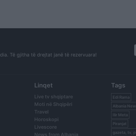
a. Të gjitha të drejtat janë të rezervuara!
Linqet
Tags
Live tv shqiptare
Edi Rama
Moti në Shqipëri
Albania New
Travel
Ilir Meta
Horoskopi
Piranjat
Livescore
gazeta, tv, p
News from Albania