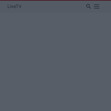
search
LiveTV