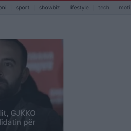
oni
sport
showbiz
lifestyle
tech
moti
llit, GJKKO
idatin për