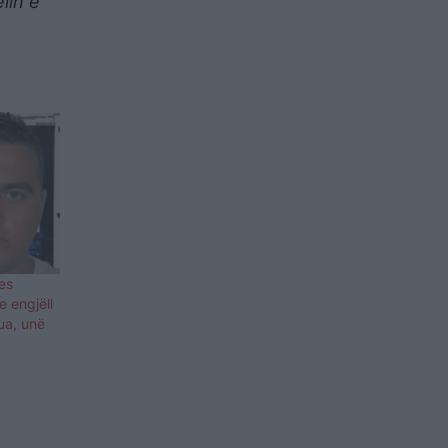
lin e
es
e engjëll
ua, unë