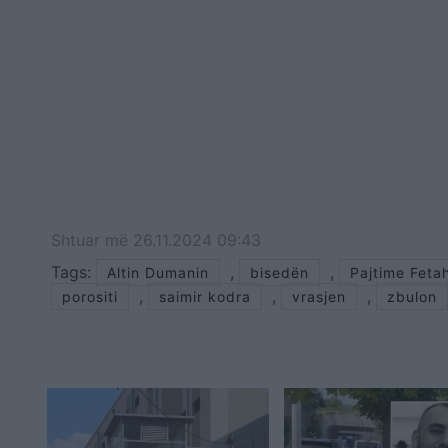
Shtuar
më
26.11.2024 09:43
Tags:
,
,
Altin Dumanin
bisedën
Pajtime Feta
,
,
,
porositi
saimir kodra
vrasjen
zbulon