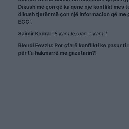
Dikush më çon që ka qenë një konflikt mes t
dikush tjetër më çon një informacion që me 
ECC”.
Saimir Kodra:
“
E kam lexuar, e kam”!
Blendi Fevziu: Por çfarë konflikti ke pasur t
për t’u hakmarrë me gazetarin?!