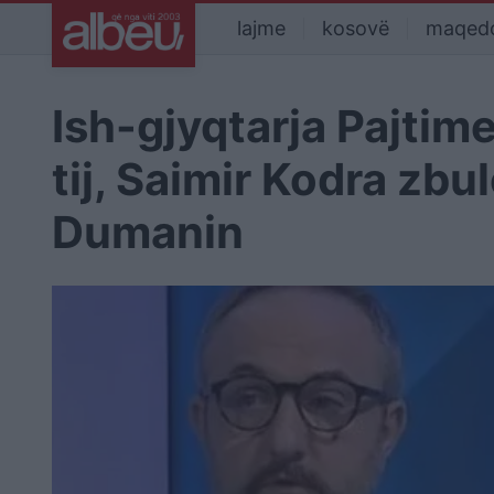
lajme
kosovë
maqed
Ish-gjyqtarja Pajtime
tij, Saimir Kodra zb
Dumanin