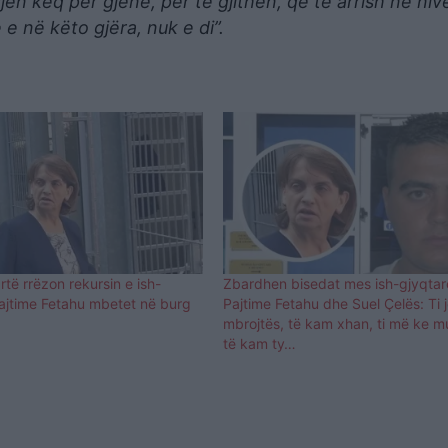
en keq për gjënë, për të gjithën, që të arrish në nive
e në këto gjëra, nuk e di”.
rtë rrëzon rekursin e ish-
Zbardhen bisedat mes ish-gjyqtar
Pajtime Fetahu mbetet në burg
Pajtime Fetahu dhe Suel Çelës: Ti j
mbrojtës, të kam xhan, ti më ke m
të kam ty…