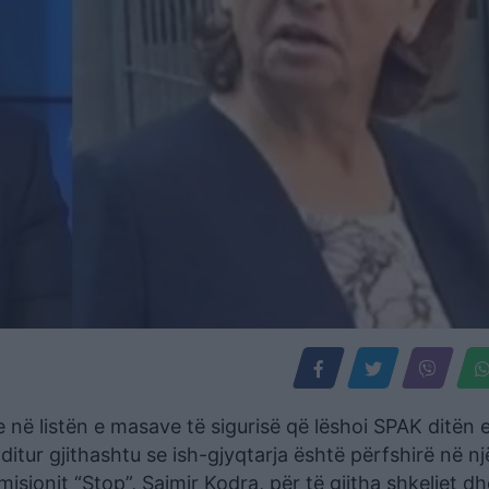
e në listën e masave të sigurisë që lëshoi SPAK ditën 
itur gjithashtu se ish-gjyqtarja është përfshirë në nj
misionit “Stop”, Saimir Kodra, për të gjitha shkeljet dh