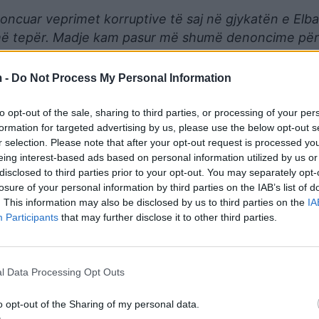
ncuar veprimet korruptive të saj në gjykatën e Elba
 më tepër. Madje kam pasur më shumë denoncime për 
aj, por nuk kam pranuar pasi qasja ime gazetareske 
dhe në këtë vend që ka dhe kështu gjyqtarësh.
 -
Do Not Process My Personal Information
onit “Stop” sqaroi se shtëpia e prindërve të tij nuk ësh
to opt-out of the sale, sharing to third parties, or processing of your per
’i shpëtuar hakmarrjes së ish-gjyqtares. Në ndërhyrjen 
formation for targeted advertising by us, please use the below opt-out s
in Dumani”.
r selection. Please note that after your opt-out request is processed y
eing interest-based ads based on personal information utilized by us or
ëpinë e prindërve?
disclosed to third parties prior to your opt-out. You may separately opt-
losure of your personal information by third parties on the IAB’s list of
o gjë madje nuk flija fare tek “Plaza“
.
. This information may also be disclosed by us to third parties on the
IA
Participants
that may further disclose it to other third parties.
fjetur tek “Plaza”, por ky duket sikur i bën më shumë
ër t’u kapur.
l Data Processing Opt Outs
re. Mua më vjen mirë që kjo gjyqtare është atje ku d
o opt-out of the Sharing of my personal data.