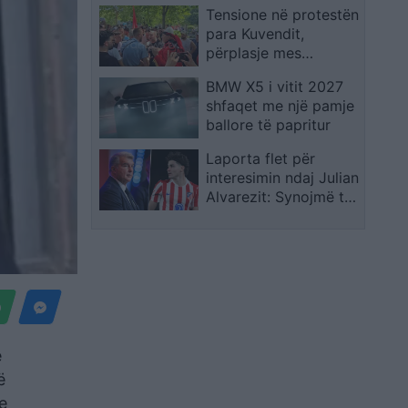
Tensione në protestën
para Kuvendit,
përplasje mes
qytetarëve pas
BMW X5 i vitit 2027
thirrjeve për
shfaqet me një pamje
“komunistët”
ballore të papritur
Laporta flet për
interesimin ndaj Julian
Alvarezit: Synojmë të
realizojmë ëndrrat e
atyre që duan
Barcelonën
e
ë
e