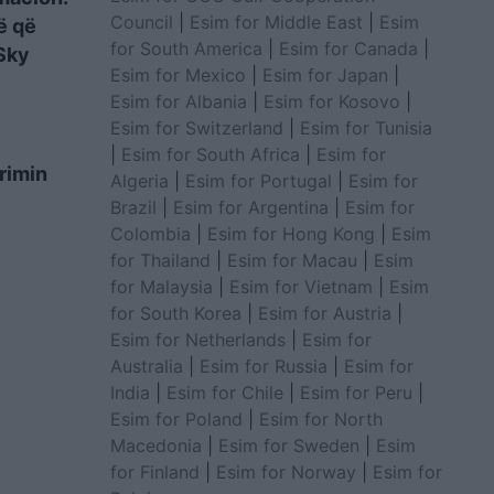
Council
|
Esim for Middle East
|
Esim
ë që
for South America
|
Esim for Canada
|
“Sky
Esim for Mexico
|
Esim for Japan
|
Esim for Albania
|
Esim for Kosovo
|
Esim for Switzerland
|
Esim for Tunisia
|
Esim for South Africa
|
Esim for
krimin
Algeria
|
Esim for Portugal
|
Esim for
Brazil
|
Esim for Argentina
|
Esim for
Colombia
|
Esim for Hong Kong
|
Esim
for Thailand
|
Esim for Macau
|
Esim
for Malaysia
|
Esim for Vietnam
|
Esim
for South Korea
|
Esim for Austria
|
Esim for Netherlands
|
Esim for
Australia
|
Esim for Russia
|
Esim for
India
|
Esim for Chile
|
Esim for Peru
|
Esim for Poland
|
Esim for North
Macedonia
|
Esim for Sweden
|
Esim
for Finland
|
Esim for Norway
|
Esim for