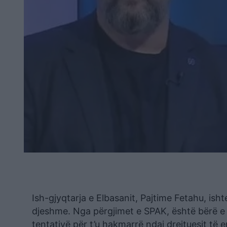
Ish-gjyqtarja e Elbasanit, Pajtime Fetahu, isht
djeshme. Nga përgjimet e SPAK, është bërë e d
tentativë për t’u hakmarrë ndaj drejtuesit të e