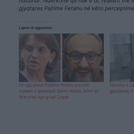
ndodhur. Ndërkohë që nuk e di, realisht më vj
gjyqtares Pajtime Fetahu në këto perceptime 
Lajme të ngjashme:
Ish-gjyqtarja Pajtime Fetahu porositi
Gjykata e La
vrasjen e gazetarit Saimir Kodra, krimi do
gjyqtares, 
të kryhej nga grupi Çopja