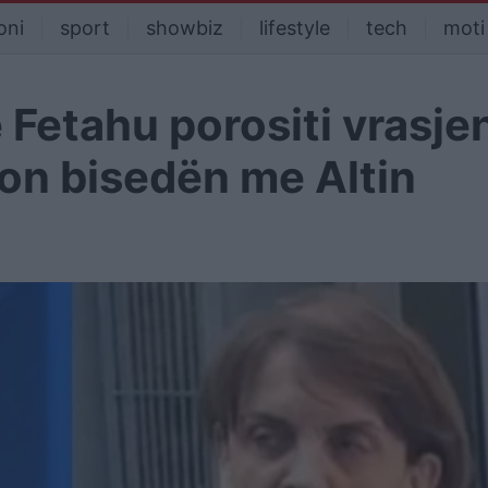
oni
sport
showbiz
lifestyle
tech
moti
 Fetahu porositi vrasje
ulon bisedën me Altin