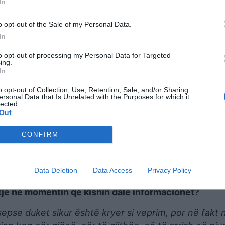
In
jo qenka e dyta e paska një masë më përpara.
unë flas për burgun. Realisht sepse po t’i kthehesh a
o opt-out of the Sale of my Personal Data.
 e tmerrshme se si një gjyqtare ka përfituar dhe abu
In
ti, por sot për fat të mirë filloi të jetojë dhe SPAK-u”
to opt-out of processing my Personal Data for Targeted
ing.
nformacion të raporteve të saj me grupet kriminale n
In
o opt-out of Collection, Use, Retention, Sale, and/or Sharing
ersonal Data that Is Unrelated with the Purposes for which it
 kam pasur informacione me këto Sky ECC apo Encro
lected.
Out
ë the e dija, që të lexova?
CONFIRM
ertë duhet të falenderoj drejtuesin e SPAK-ut zotin A
ë pyetje për djegien e shtëpisë së prindërve me d
Data Deletion
Data Access
Privacy Policy
një farë informacioni”.
htje në momentin që kishin dalë informacionet?
epse duket sikur është kryer si veprim, por në fakt 