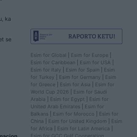
u, ka
et se
Esim for Global
|
Esim for Europe
|
Esim for Caribbean
|
Esim for USA
|
Esim for Italy
|
Esim for Spain
|
Esim
for Turkey
|
Esim for Germany
|
Esim
for Greece
|
Esim for Asia
|
Esim for
World Cup 2026
|
Esim for Saudi
Arabia
|
Esim for Egypt
|
Esim for
United Arab Emirates
|
Esim for
Balkans
|
Esim for Morocco
|
Esim for
China
|
Esim for United Kingdom
|
Esim
for Africa
|
Esim for Latin America
|
Esim for GCC Gulf Cooperation
macion.