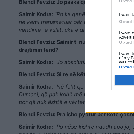
Opted 
Blendi Fevziu: Jo paska qenë prej kohësh. K
Saimir Kodra:
“
Po ka qenë në arrest shtëpie, 
I want t
ne kemi transmetuar për të është një histori
Opted 
vendimet e vulat, çka e di mirë dhe gjithë qyte
I want 
Advertis
Blendi Fevziu: Saimir ti nuk ke pasur asnjë i
Opted 
drejtimin tënd?
I want t
of my P
Saimir Kodra:
“
Jo absolutisht sepse unë nuk
was col
Opted 
Blendi Fevziu: Si re në këtë informacion që m
Saimir Kodra:
“
Në fakt që të jem shumë i sinq
Dumani, që pak kohë më parë më ka bërë kët
por që nuk është e vërtetë. Pra isha vënë në 
Blendi Fevziu: Pra ishe pyetur për këtë çës
Saimir Kodra:
“
Po nëse kishte ndodh apo jo, s