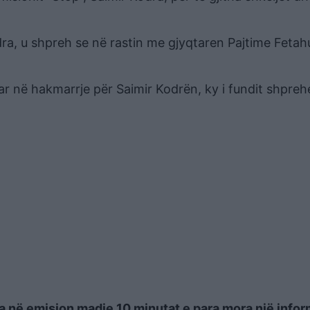
ra, u shpreh se në rastin me gjyqtaren Pajtime Fetah
uar në hakmarrje për Saimir Kodrën, ky i fundit shpreh
a në emision madje 10 minutat e para mora një infor