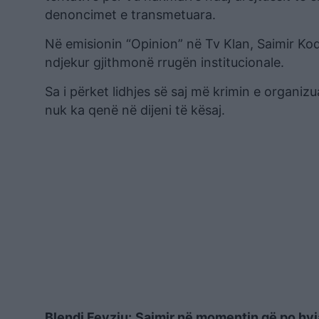
denoncimet e transmetuara.
Në emisionin “Opinion” në Tv Klan, Saimir Kod
ndjekur gjithmonë rrugën institucionale.
Sa i përket lidhjes së saj më krimin e organiz
nuk ka qenë në dijeni të kësaj.
Blendi Fevziu:
Saimir në momentin që po hyj