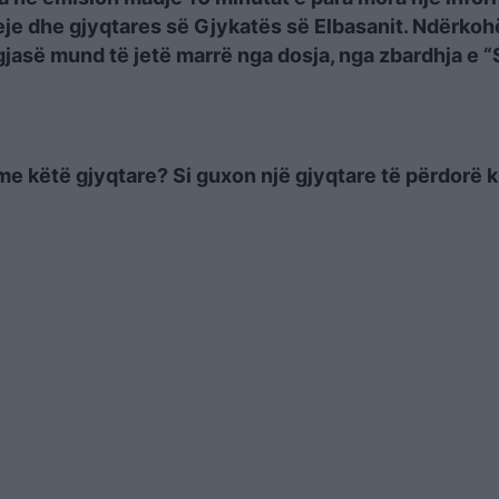
eje dhe gjyqtares së Gjykatës së Elbasanit. Ndërkoh
gjasë mund të jetë marrë nga dosja, nga zbardhja e 
i me këtë gjyqtare? Si guxon një gjyqtare të përdorë 