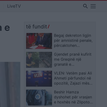
search
LiveTV
n e
të fundit
Begaj dekreton ligjin
për amnistinë penale,
përcaktohen
kategoritë që
Gjendet pranë kufirit
përfitojnë dhe ato që
me Greqinë një
përjashtohen
granatë e
pashpërthyer me
VLEN: Vetëm pasi Ali
rrezik të lartë
Ahmeti përfundoi në
opozitë, Zajazi mësoi
arsyen pse mbeti pa
Beshir Hamza
kanalizim
dyshohet për vrasjen
e hoxhës në Zlipotok
të Dragashit