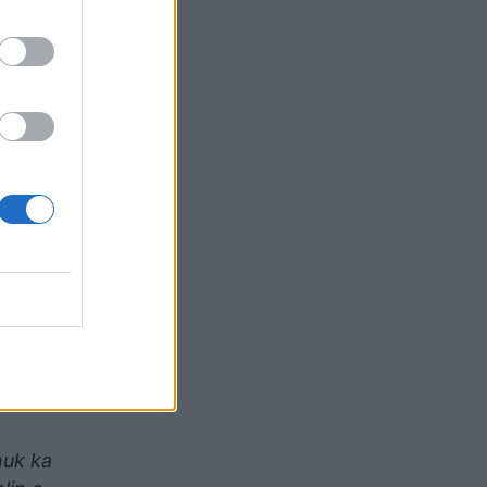
saj që
zuar me
.
ë
chat”.
ltin
emek,
nuk ka