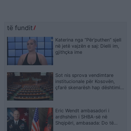
të fundit
Katerina nga “Për’puthen” sjell
në jetë vajzën e saj: Dielli im,
gjithçka ime
Sot nis sprova vendimtare
institucionale për Kosovën,
çfarë skenarësh hap dështimi i
bisedimeve Kurti–Abdixhiku
Eric Wendt ambasadori i
ardhshëm i SHBA-së në
Shqipëri, ambasada: Do të
përkrahë objektivat e Trump