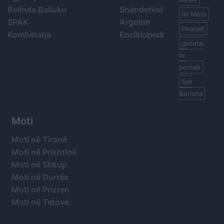
Belinda Balluku
Shëndetësi
Ilir Meta
SPAK
Argetim
Piranjat
Kombëtarja
Enciklopedi
gazeta,
tv,
portale
Sali
Berisha
Moti
Moti në Tiranë
Moti në Prishtinë
Moti në Shkup
Moti në Durrës
Moti në Prizren
Moti në Tetovë