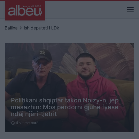
keyboard_arrow_right
Ballina
ish deputeti i LDk
Politikani shqiptar takon Noizy-n, jep
mesazhin: Mos përdorni gjuhë fyese
ndaj njëri-tjetrit
4 vit me parë
schedule