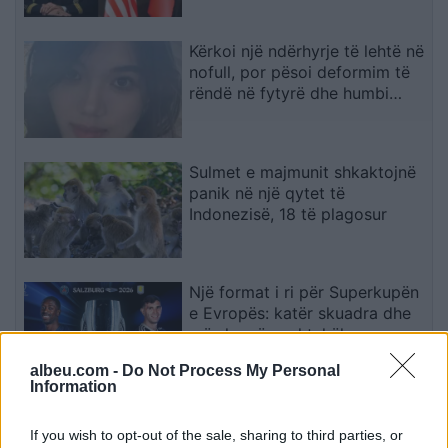
për NATO-n dhe sigurinë
Kërkoi një ndërhyrje të lehtë në
nofull, por pësoi deformim të
rëndë në fytyrë dhe humbi
punën si modele
Sulmet e majmunit shkaktojnë
panik në një qytet të
Indonezisë, 18 të plagosur
Një format i ri për Superkupën
e Evropës: katër skuadra dhe
më shumë spektakël
albeu.com -
Do Not Process My Personal
Information
Sot ndalohet përkohësisht
qarkullimi i kamionëve mbi 20
If you wish to opt-out of the sale, sharing to third parties, or