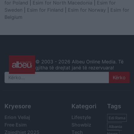
for Poland
|
Esim for North Macedonia
|
Esim for
Sweden
|
Esim for Finland
|
Esim for Norway
|
Esim for
Belgium
© 2003 -
2026 Albeu Online Media. Të
gjitha të drejtat janë të rezervuara!
Search
Kryesore
Kategori
Tags
Erion Veliaj
Lifestyle
Edi Rama
Free Esim
Showbiz
Albania
Zgjedhjet 2025
Tech
News