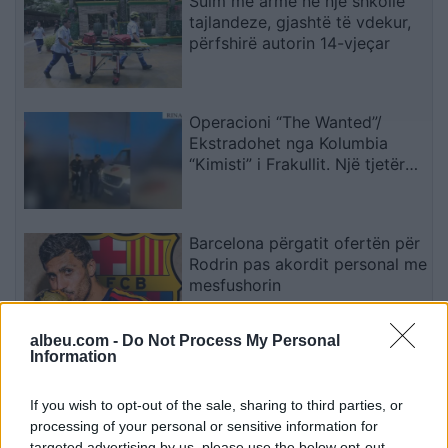
Sulm me armë në një shkollë
tajlandeze, gjashtë të vdekur,
përfshirë autorin 14-vjeçar
Operacioni “The Wanted”/
Ekstradohet nga Kolumbia
“Kimisti” i Frakullit. Një tjetër
person sillet në Shqipëri nga
Italia, i kërkuar për vepra të
rënda penale (VIDEO)
Barcelona përgatit ofertën për
Rodrin pas akordit personal me
mesfushorin
albeu.com -
Do Not Process My Personal
Information
Fluks në Morinë, mbi 422 mijë
udhëtarë në korrik dhe 90 mijë
hyrje në pesë ditët e para të
If you wish to opt-out of the sale, sharing to third parties, or
gushtit
processing of your personal or sensitive information for
targeted advertising by us, please use the below opt-out