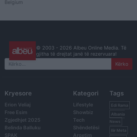
Belgium
© 2003 -
2026 Albeu Online Media. Të
gjitha të drejtat janë të rezervuara!
Search
Kryesore
Kategori
Tags
Erion Veliaj
Lifestyle
Edi Rama
Free Esim
Showbiz
Albania
Zgjedhjet 2025
Tech
News
Belinda Balluku
Shëndetësi
Ilir Meta
SPAK
Argetim