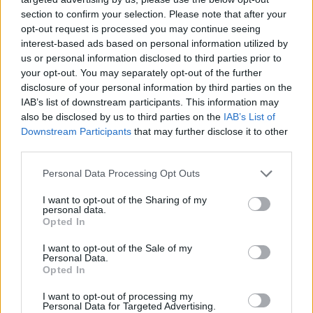
section to confirm your selection. Please note that after your
opt-out request is processed you may continue seeing
interest-based ads based on personal information utilized by
us or personal information disclosed to third parties prior to
your opt-out. You may separately opt-out of the further
disclosure of your personal information by third parties on the
IAB’s list of downstream participants. This information may
also be disclosed by us to third parties on the
IAB’s List of
Downstream Participants
that may further disclose it to other
third parties.
Personal Data Processing Opt Outs
I want to opt-out of the Sharing of my
personal data.
Opted In
I want to opt-out of the Sale of my
Personal Data.
Opted In
Esim for Global
|
Esim for Europe
|
Esim for Caribbean
|
Esim for USA
|
Esim for Italy
|
Esim for Spain
|
Esim
I want to opt-out of processing my
Personal Data for Targeted Advertising.
for Turkey
|
Esim for Germany
|
Esim for Greece
|
Esim