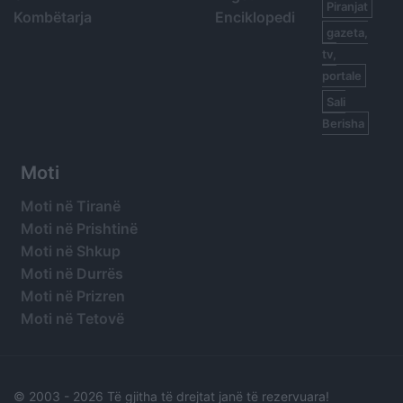
Piranjat
Kombëtarja
Enciklopedi
gazeta,
tv,
portale
Sali
Berisha
Moti
Moti në Tiranë
Moti në Prishtinë
Moti në Shkup
Moti në Durrës
Moti në Prizren
Moti në Tetovë
© 2003 -
2026 Të gjitha të drejtat janë të rezervuara!