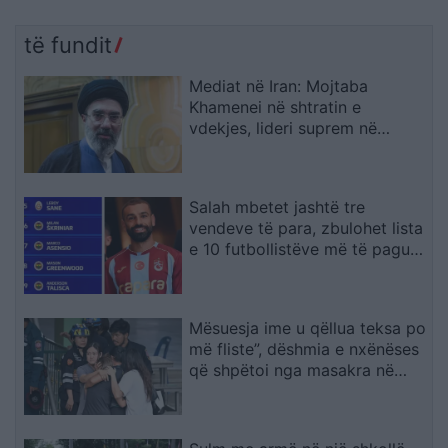
të fundit
Mediat në Iran: Mojtaba
Khamenei në shtratin e
vdekjes, lideri suprem në
gjendje të rëndë shëndetësore
Salah mbetet jashtë tre
vendeve të para, zbulohet lista
e 10 futbollistëve më të paguar
në Turqi
Mësuesja ime u qëllua teksa po
më fliste”, dëshmia e nxënëses
që shpëtoi nga masakra në
Tajlandë