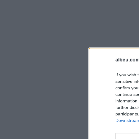
albeu.com
If you wish 
sensitive in
confirm you
continue se
information 
further disc
participants
Downstream 