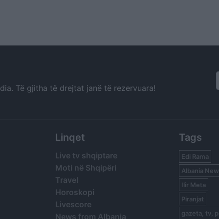
a. Të gjitha të drejtat janë të rezervuara!
Linqet
Tags
Live tv shqiptare
Edi Rama
Moti në Shqipëri
Albania New
Travel
Ilir Meta
Horoskopi
Piranjat
Livescore
gazeta, tv, p
News from Albania