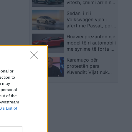
vitesh, çmimi arrin në
340 mijë euro
Sedani i ri i
Volkswagen vjen i
afërt me Passat, por
me një emërtim tjetër
Huawei prezanton një
model të ri automobili
me synime të forta në
treg
Karamuço për
protestën para
sonal or
Kuvendit: Vijat nuk
ection to
duhen kapërcyer drejt
ou may
destabilitetit të vendit
 personal
out of the
 downstream
B’s List of