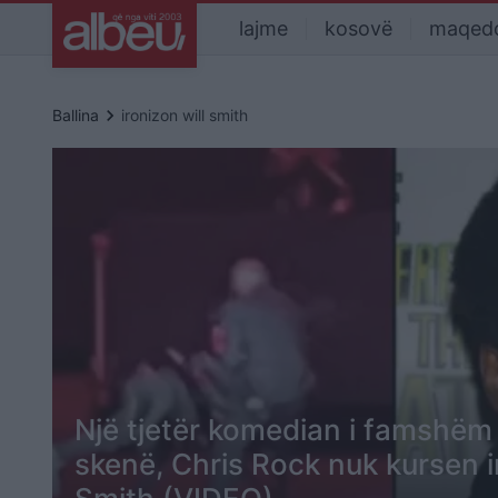
lajme
kosovë
maqed
keyboard_arrow_right
Ballina
ironizon will smith
Një tjetër komedian i famshëm
skenë, Chris Rock nuk kursen ir