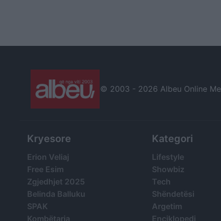
© 2003 -
2026 Albeu Online Medi
Kryesore
Kategori
Erion Veliaj
Lifestyle
Free Esim
Showbiz
Zgjedhjet 2025
Tech
Belinda Balluku
Shëndetësi
SPAK
Argetim
Kombëtarja
Enciklopedi