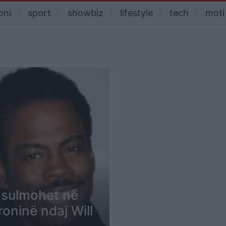
oni
sport
showbiz
lifestyle
tech
moti
 sulmohet në
oninë ndaj Will