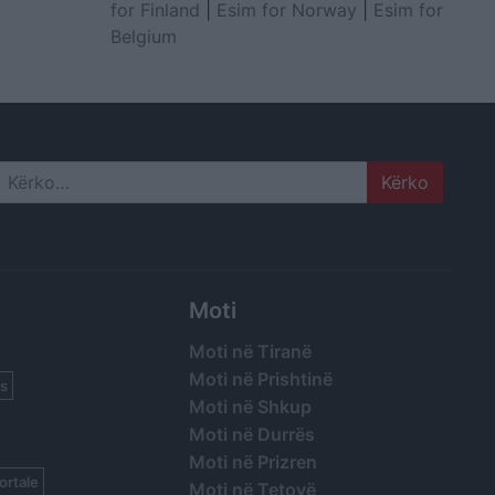
for Finland
|
Esim for Norway
|
Esim for
Belgium
Search
Moti
Moti në Tiranë
Moti në Prishtinë
s
Moti në Shkup
Moti në Durrës
Moti në Prizren
ortale
Moti në Tetovë