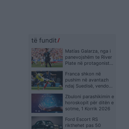
të fundit
Matías Galarza, nga i
panevojshëm te River
Plate në protagonistin
e Paraguait në Kupën
Franca shkon në
e Botës 2026
pushim në avantazh
ndaj Suedisë, vendos
supergoli i Mbappes
Zbuloni parashikimin e
horoskopit për ditën e
sotme, 1 Korrik 2026
Ford Escort RS
rikthehet pas 50