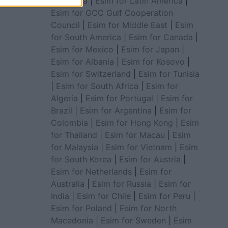
for Africa
|
Esim for Latin America
|
Esim for GCC Gulf Cooperation
Council
|
Esim for Middle East
|
Esim
for South America
|
Esim for Canada
|
Esim for Mexico
|
Esim for Japan
|
Esim for Albania
|
Esim for Kosovo
|
Esim for Switzerland
|
Esim for Tunisia
|
Esim for South Africa
|
Esim for
Algeria
|
Esim for Portugal
|
Esim for
Brazil
|
Esim for Argentina
|
Esim for
Colombia
|
Esim for Hong Kong
|
Esim
for Thailand
|
Esim for Macau
|
Esim
for Malaysia
|
Esim for Vietnam
|
Esim
for South Korea
|
Esim for Austria
|
Esim for Netherlands
|
Esim for
Australia
|
Esim for Russia
|
Esim for
India
|
Esim for Chile
|
Esim for Peru
|
Esim for Poland
|
Esim for North
Macedonia
|
Esim for Sweden
|
Esim