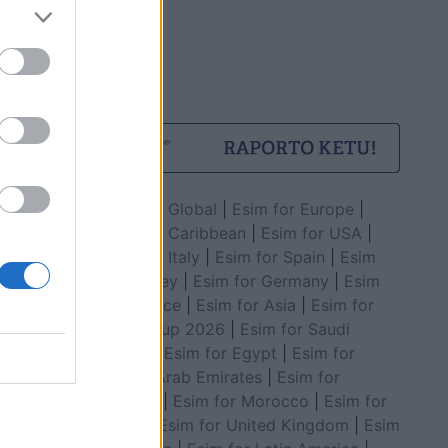
Esim for Global
|
Esim for Europe
|
Esim for Caribbean
|
Esim for USA
|
Esim for Italy
|
Esim for Spain
|
Esim
for Turkey
|
Esim for Germany
|
Esim
for Greece
|
Esim for Asia
|
Esim for
World Cup 2026
|
Esim for Saudi
Arabia
|
Esim for Egypt
|
Esim for
United Arab Emirates
|
Esim for
Balkans
|
Esim for Morocco
|
Esim for
China
|
Esim for United Kingdom
|
Esim