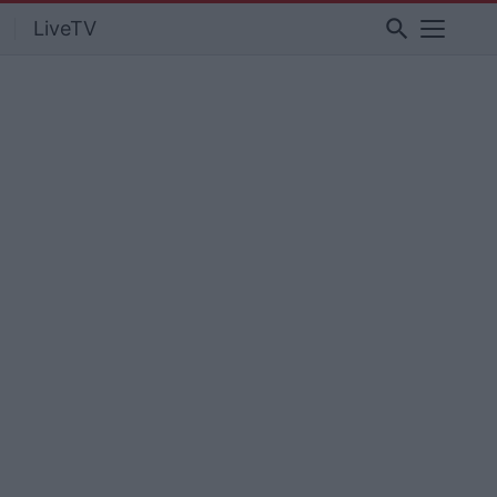
search
LiveTV