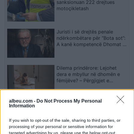
sanksionuan 222 drejtues
motoçikletash
Juristi i së drejtës penale
ndërkombëtare për “Bota sot”:
A kanë kompetencë Dhomat e
Specializuara të Kosovës për
krime kundër njerëzimit pas
zbulimit të…
Dilema prindërore: Lejohet
dera e mbyllur në dhomën e
fëmijëve? – Përgjigjet e
psikologëve
albeu.com -
Do Not Process My Personal
Dy tramvaje përplasen në
Information
Gjermani, rreth 25 të plagosur,
tre në gjendje kritike
If you wish to opt-out of the sale, sharing to third parties, or
processing of your personal or sensitive information for
targeted advertising by us, please use the below opt-out