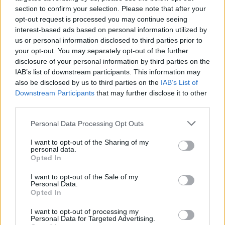
section to confirm your selection. Please note that after your
opt-out request is processed you may continue seeing
interest-based ads based on personal information utilized by
us or personal information disclosed to third parties prior to
your opt-out. You may separately opt-out of the further
disclosure of your personal information by third parties on the
IAB’s list of downstream participants. This information may
also be disclosed by us to third parties on the
IAB’s List of
Downstream Participants
that may further disclose it to other
third parties.
Personal Data Processing Opt Outs
I want to opt-out of the Sharing of my
personal data.
Opted In
I want to opt-out of the Sale of my
Personal Data.
Esim for Global
|
Esim for Europe
|
Esim for Caribbean
Opted In
|
Esim for USA
|
Esim for Italy
|
Esim for Spain
|
Esim
I want to opt-out of processing my
for Turkey
|
Esim for Germany
|
Esim for Greece
|
Esim
Personal Data for Targeted Advertising.