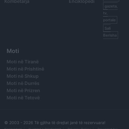
Kombëtarja
Enciklopedi
gazeta,
tv,
portale
Sali
Berisha
Moti
Moti në Tiranë
Moti në Prishtinë
Moti në Shkup
Moti në Durrës
Moti në Prizren
Moti në Tetovë
© 2003 -
2026 Të gjitha të drejtat janë të rezervuara!