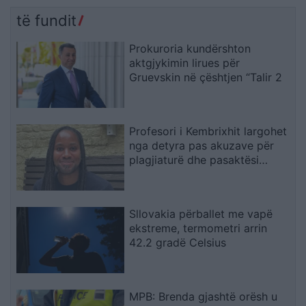
të fundit
Prokuroria kundërshton
aktgjykimin lirues për
Gruevskin në çështjen “Talir 2
Profesori i Kembrixhit largohet
nga detyra pas akuzave për
plagjiaturë dhe pasaktësi
akademike
Sllovakia përballet me vapë
ekstreme, termometri arrin
42.2 gradë Celsius
MPB: Brenda gjashtë orësh u