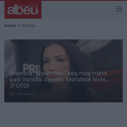
keyboard_arrow_right
Ballina
ironizoi
Xheneta “shpërthen” keq ndaj rrjetit
pasi ironizoi Gjestin: Moralistë leshi…
(FOTO)
1 vit me parë
schedule