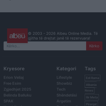
© 2003 -
2026 Albeu Online Media. Të
gjitha të drejtat janë të rezervuara!
Search
Kryesore
Kategori
Tags
Erion Veliaj
Lifestyle
Edi Rama
Free Esim
Showbiz
Albania
Zgjedhjet 2025
Tech
News
Belinda Balluku
Shëndetësi
Ilir Meta
SPAK
Argetim
Piranjat