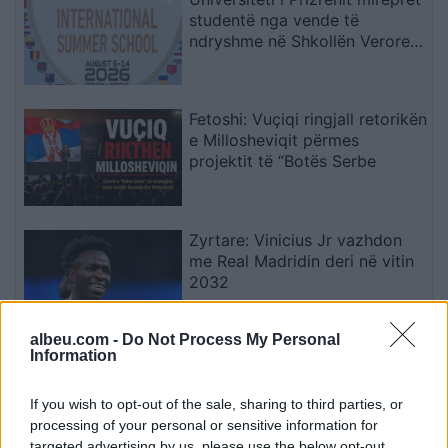
studentë nga vende të
ndryshme në Shkollën Verore
Ndërkombëtare
Fetoshi: Vuçiqi ringjall retorikën
e Millosheviqit përmes
projektit të “Botës Serbe
Zyrtare: Vinicius Jr vazhdon
me Real Madridin deri në vitin
2032
albeu.com -
Do Not Process My Personal
Information
Drita synon fitoren ndaj Tre
Fiorit, publikohen formacionet
zyrtare
If you wish to opt-out of the sale, sharing to third parties, or
processing of your personal or sensitive information for
targeted advertising by us, please use the below opt-out