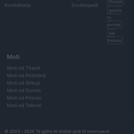
Piranjat
Kombëtarja
Enciklopedi
gazeta,
tv,
portale
Sali
Berisha
Moti
Moti në Tiranë
Moti në Prishtinë
Moti në Shkup
Moti në Durrës
Moti në Prizren
Moti në Tetovë
© 2003 -
2026 Të gjitha të drejtat janë të rezervuara!