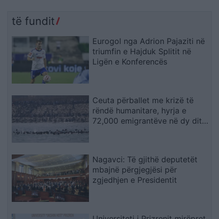
të fundit
Eurogol nga Adrion Pajaziti në
triumfin e Hajduk Splitit në
Ligën e Konferencës
Ceuta përballet me krizë të
rëndë humanitare, hyrja e
72,000 emigrantëve në dy ditë
ndez përplasjet politike në
Spanjë
Nagavci: Të gjithë deputetët
mbajnë përgjegjësi për
zgjedhjen e Presidentit
Universiteti i Prizrenit mirëpret