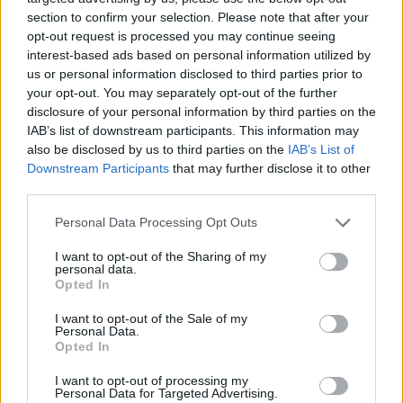
section to confirm your selection. Please note that after your
opt-out request is processed you may continue seeing
interest-based ads based on personal information utilized by
us or personal information disclosed to third parties prior to
your opt-out. You may separately opt-out of the further
disclosure of your personal information by third parties on the
IAB’s list of downstream participants. This information may
also be disclosed by us to third parties on the
IAB’s List of
Downstream Participants
that may further disclose it to other
third parties.
Personal Data Processing Opt Outs
I want to opt-out of the Sharing of my
personal data.
Opted In
I want to opt-out of the Sale of my
Personal Data.
Opted In
Esim for Global
|
Esim for Europe
|
Esim for Caribbean
|
Esim for USA
|
Esim for Italy
|
Esim for Spain
|
Esim
I want to opt-out of processing my
Personal Data for Targeted Advertising.
for Turkey
|
Esim for Germany
|
Esim for Greece
|
Esim