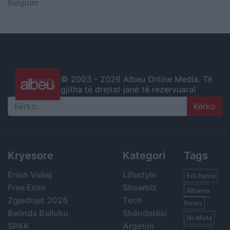
Belgium
© 2003 -
2026 Albeu Online Media. Të
gjitha të drejtat janë të rezervuara!
Search
Kryesore
Kategori
Tags
Erion Veliaj
Lifestyle
Edi Rama
Free Esim
Showbiz
Albania
Zgjedhjet 2025
Tech
News
Belinda Balluku
Shëndetësi
Ilir Meta
SPAK
Argetim