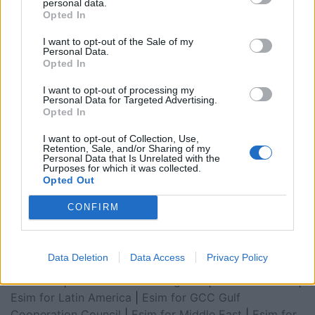
personal data.
Opted In
I want to opt-out of the Sale of my
Personal Data.
Opted In
I want to opt-out of processing my
Personal Data for Targeted Advertising.
Opted In
I want to opt-out of Collection, Use,
Retention, Sale, and/or Sharing of my
Personal Data that Is Unrelated with the
Purposes for which it was collected.
Esim for Global
|
Esim for Europe
|
Esim for Caribbean
Opted Out
|
Esim for USA
|
Esim for Italy
|
Esim for Spain
|
Esim
CONFIRM
for Turkey
|
Esim for Germany
|
Esim for Greece
|
Esim
for Asia
|
Esim for World Cup 2026
|
Esim for Saudi
Arabia
|
Esim for Egypt
|
Esim for United Arab
Data Deletion
Data Access
Privacy Policy
Emirates
|
Esim for Balkans
|
Esim for Morocco
|
Esim
for China
|
Esim for United Kingdom
|
Esim for Africa
|
Esim for Latin America
|
Esim for GCC Gulf
Cooperation Council
|
Esim for Middle East
|
Esim for