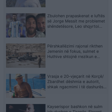
kemi mbajtur vetë nën kontroll,
zjarrfikësja fiku vetëm vatrat e
vogla (VIDEO)
Zbulohen prapaskenat e luftës
së Jorge Messit me problemet
shëndetësore, Leo shqyrtoi
largimin nga Botërori
Përshkallëzimi rajonal rikthen
Jemenin në fokus, sulmet e
Huthive shtojnë rrezikun e
zgjerimit të luftës
Vrasja e 20-vjeçarit në Korçë/
Zbardhet dëshmia e autorit,
shkak ngacmimi i të dashurës
nga viktima
Kayserispor bashkon në sulm
ish-dyshen e Tiranës, Florent