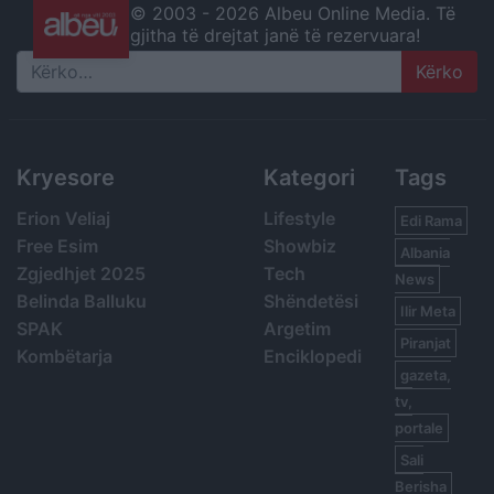
© 2003 -
2026 Albeu Online Media. Të
gjitha të drejtat janë të rezervuara!
Search
Kryesore
Kategori
Tags
Erion Veliaj
Lifestyle
Edi Rama
Free Esim
Showbiz
Albania
Zgjedhjet 2025
Tech
News
Belinda Balluku
Shëndetësi
Ilir Meta
SPAK
Argetim
Piranjat
Kombëtarja
Enciklopedi
gazeta,
tv,
portale
Sali
Berisha