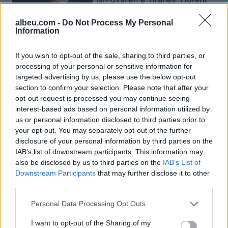
Hasani firmos në Turqi
albeu.com -
Do Not Process My Personal
Information
Përplasje e rëndë në
If you wish to opt-out of the sale, sharing to third parties, or
magjistralen Gostivar-Kërçovë,
processing of your personal or sensitive information for
humb jetën një shofer dhe
targeted advertising by us, please use the below opt-out
plagoset rëndë një tjetër
section to confirm your selection. Please note that after your
opt-out request is processed you may continue seeing
interest-based ads based on personal information utilized by
Katër klubet e mëdha
us or personal information disclosed to third parties prior to
europiane në garë për
your opt-out. You may separately opt-out of the further
sulmuesin e Brentfordit, Igor
disclosure of your personal information by third parties on the
Thiago
IAB’s list of downstream participants. This information may
also be disclosed by us to third parties on the
IAB’s List of
Downstream Participants
that may further disclose it to other
third parties.
Personal Data Processing Opt Outs
I want to opt-out of the Sharing of my