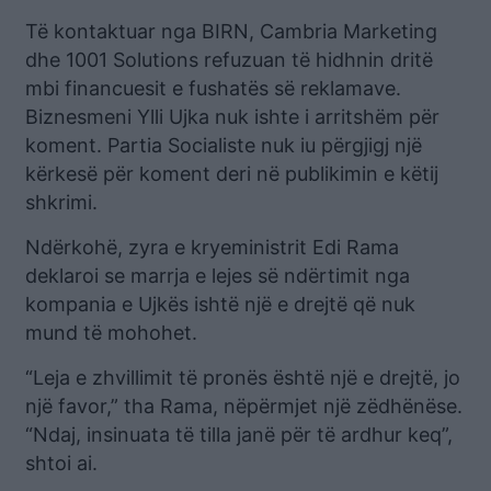
Të kontaktuar nga BIRN, Cambria Marketing
dhe 1001 Solutions refuzuan të hidhnin dritë
mbi financuesit e fushatës së reklamave.
Biznesmeni Ylli Ujka nuk ishte i arritshëm për
koment. Partia Socialiste nuk iu përgjigj një
kërkesë për koment deri në publikimin e këtij
shkrimi.
Ndërkohë, zyra e kryeministrit Edi Rama
deklaroi se marrja e lejes së ndërtimit nga
kompania e Ujkës ishtë një e drejtë që nuk
mund të mohohet.
“Leja e zhvillimit të pronës është një e drejtë, jo
një favor,” tha Rama, nëpërmjet një zëdhënëse.
“Ndaj, insinuata të tilla janë për të ardhur keq”,
shtoi ai.