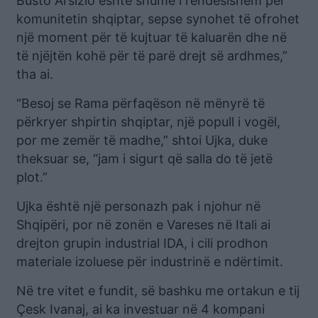
Busto Arsizio është shumë i rëndësishëm për
komunitetin shqiptar, sepse synohet të ofrohet
një moment për të kujtuar të kaluarën dhe në
të njëjtën kohë për të parë drejt së ardhmes,”
tha ai.
“Besoj se Rama përfaqëson në mënyrë të
përkryer shpirtin shqiptar, një popull i vogël,
por me zemër të madhe,” shtoi Ujka, duke
theksuar se, “jam i sigurt që salla do të jetë
plot.”
Ujka është një personazh pak i njohur në
Shqipëri, por në zonën e Vareses në Itali ai
drejton grupin industrial IDA, i cili prodhon
materiale izoluese për industrinë e ndërtimit.
Në tre vitet e fundit, së bashku me ortakun e tij
Çesk Ivanaj, ai ka investuar në 4 kompani