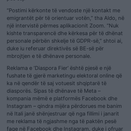
“Postimi kërkonte të vendoste një kontakt me
emigrantët për të orientuar votën,” tha Aldo, në
një intervistë përmes aplikacionit Zoom. “Nuk
kishte transparencë dhe kërkesa për të dhënat
personale përbën shkelje të GDPR-së,” shtoi ai,
duke iu referuar direktivës së BE-së për
mbrojtjen e të dhënave personale.
Reklama e ‘Diaspora Fier’ është pjesë e një
fushate të gjerë marketingu elektoral online që
ka në qendër të saj votuesit shqiptarë të
diasporës. Sipas të dhënave të Meta –
kompania mëmë e platformës Facebook dhe
Instagram – qindra mijëra përdorues me banim
në Itali janë shënjestruar që nga fillimi i janarit
me reklama të ngjashme nga të paktën pesë
faqe në Facebook dhe Instagram, duke i ofruar