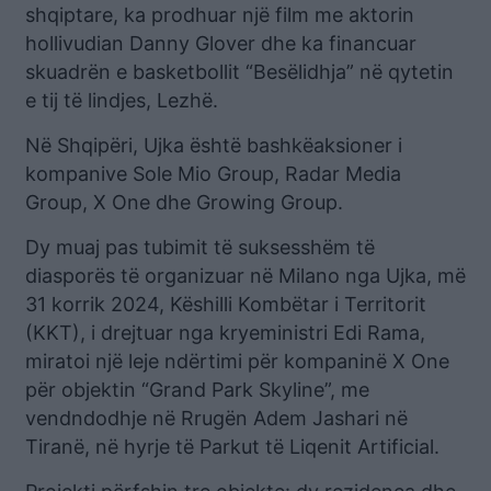
shqiptare, ka prodhuar një film me aktorin
hollivudian Danny Glover dhe ka financuar
skuadrën e basketbollit “Besëlidhja” në qytetin
e tij të lindjes, Lezhë.
Në Shqipëri, Ujka është bashkëaksioner i
kompanive Sole Mio Group, Radar Media
Group, X One dhe Growing Group.
Dy muaj pas tubimit të suksesshëm të
diasporës të organizuar në Milano nga Ujka, më
31 korrik 2024, Këshilli Kombëtar i Territorit
(KKT), i drejtuar nga kryeministri Edi Rama,
miratoi një leje ndërtimi për kompaninë X One
për objektin “Grand Park Skyline”, me
vendndodhje në Rrugën Adem Jashari në
Tiranë, në hyrje të Parkut të Liqenit Artificial.