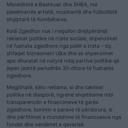
Mbretërinë e Bashkuar dhe SHBA, me
pjesëmarrës artistë, muzikantë dhe futbollistë
shqiptarë të Kombëtares.
Kodi Zgjedhor nuk i rregullon drejtpërdrejt
reklamat politike në rrjete sociale, shpenzimet
në fushata zgjedhore nga palët e treta – siç
shfaqet biznesmeni Ujka dhe as shpenzimet
apo dhuratat në natyrë ndaj partive politike që
jepen jashtë periudhës 30-ditore të fushatës
zgjedhore.
Megjithatë, këto reklama, si dhe takimet
politike në diasporë, ngrenë shqetësime mbi
transparencën e financimeve të garës
zgjedhore, burimin e parave të përdorura, si
dhe përfitimet e mundshme të financuesve nga
fondet dhe vendimet e qeverisë.