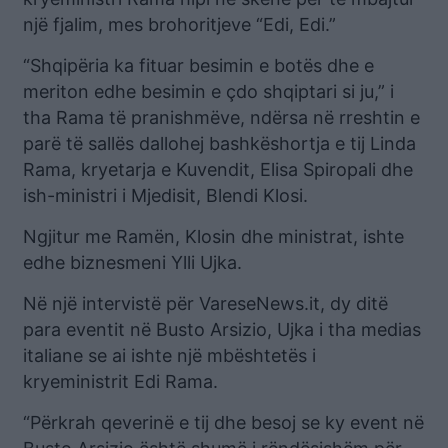
një fjalim, mes brohoritjeve “Edi, Edi.”
“Shqipëria ka fituar besimin e botës dhe e
meriton edhe besimin e çdo shqiptari si ju,” i
tha Rama të pranishmëve, ndërsa në rreshtin e
parë të sallës dallohej bashkëshortja e tij Linda
Rama, kryetarja e Kuvendit, Elisa Spiropali dhe
ish-ministri i Mjedisit, Blendi Klosi.
Ngjitur me Ramën, Klosin dhe ministrat, ishte
edhe biznesmeni Ylli Ujka.
Në një intervistë për VareseNews.it, dy ditë
para eventit në Busto Arsizio, Ujka i tha medias
italiane se ai ishte një mbështetës i
kryeministrit Edi Rama.
“Përkrah qeverinë e tij dhe besoj se ky event në