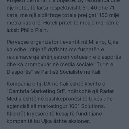
Projekti përfshin tre objekte: dy rezidenca dhe
një hotel, të larta respektivisht 51, 40 dhe 71
kate, me një sipërfaqe totale prej gati 150 mijë
metra katrorë. Hoteli pritet të mbajë markën e
luksit Philip Plein.
Përveçse organizator i eventit në Milano, Ujka
ka edhe lidhje të dyfishta me fushatën e
reklamave që shënjestron votuesin e diasporës
dhe ka promovuar në media sociale “Turin e
Diasporës” së Partisë Socialiste në Itali.
Kompania e tij IDA në Itali është kliente e
“Cambria Marketing Srl”, ndërkohë që Radar
Media është në bashkëpronësi të Ujkës dhe
agjencisë së marketingut 1001 Solutions.
Klientët kryesorë të kësaj të fundit janë
kompanitë ku Ujka është aksioner.