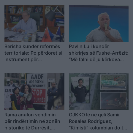
Berisha kundër reformës
Pavlin Luli kundër
territoriale: Po përdoret si
shkrirjes së Fushë-Arrëzit:
instrument për
“Më falni që ju kërkova
shpopullimin e Shqipërisë
votën për Ramën, na
tradhtoi”
Rama anulon vendimin
GJKKO lë në qeli Samir
për rindërtimin në zonën
Rosales Rodriguez,
historike të Durrësit,
“Kimisti” kolumbian do të