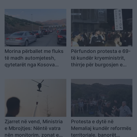
banorët e prekur nga
vuajë 14 vite burg për
projekti “TID” shënojnë
laboratorin e Frakullës
fitoren e parë
Morina përballet me fluks
Përfundon protesta e 69-
të madh automjetesh,
të kundër kryeministrit,
qytetarët nga Kosova
thirrje për burgosjen e
udhëtojnë drejt bregdetit
Ramës dhe Berishës:
shqiptar
“Nesër do të jemi më
shumë, nuk ndalemi”
Zjarret në vend, Ministria
Protesta e dytë në
e Mbrojtjes: Nëntë vatra
Memaliaj kundër reformës
nën monitorim, zonat e
territoriale, banorët