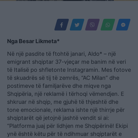
Nga Besar Likmeta*
Në një pasdite të ftohtë janari, Aldo* – një
emigrant shqiptar 37-vjeçar me banim në veri
të Italisë po shfletonte Instagramin. Mes fotove
të skuadrës së tij të zemrës, “AC Milan” dhe
postimeve të familjarëve dhe miqve nga
Shqipëria, një reklamë i tërhoqi vëmendjen. E
shkruar në shqip, me gjuhë të thjeshtë dhe
tone emocionale, reklama ishte një thirrje për
shqiptarët që jetojnë jashtë vendit si ai:
“Platforma juaj për lidhjen me Shqipërinë! Ekipi
ynë është këtu për të ndihmuar shqiptarët e