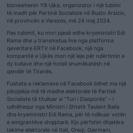
biznesmenin Ylli Ujka, organizator i një tubimi
të madh për Partinë Socialiste në Busto Arsizio,
në provincën e Varezes, më 24 maj 2024.
Pas tubimit, ku mori pjesë edhe kryeministri Edi
Rama dhe u transmetua live nga platforma
qeveritare ERTV në Facebook, një nga
kompanitë e Ujkës mori një leje për ndërtimin e
dy kullave dhe një hoteli shumëkatësh në
qendër të Tiranës.
Fushata e reklamave në Facebook lidhet me një
përpjekje më të madhe elektorale të Partisë
Socialiste të titulluar si “Turi i Diasporës” – i
udhëhequr nga Ministri i Shtetit Taulant Balla
dhe kryeministri Edi Rama, për të ndikuar votën
e emigrantëve shqiptarë. Kjo përfshin dhjetëra
takime elektorale në Itali, Greqi, Gjermani,