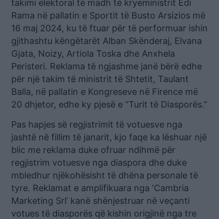
takimi elektoral të madh të kryeministrit Edi
Rama në pallatin e Sportit të Busto Arsizios më
16 maj 2024, ku të ftuar për të performuar ishin
gjithashtu këngëtarët Alban Skënderaj, Elvana
Gjata, Noizy, Artiola Toska dhe Anxhela
Peristeri. Reklama të ngjashme janë bërë edhe
për një takim të ministrit të Shtetit, Taulant
Balla, në pallatin e Kongreseve në Firence më
20 dhjetor, edhe ky pjesë e “Turit të Diasporës.”
Pas hapjes së regjistrimit të votuesve nga
jashtë në fillim të janarit, kjo faqe ka lëshuar një
blic me reklama duke ofruar ndihmë për
regjistrim votuesve nga diaspora dhe duke
mbledhur njëkohësisht të dhëna personale të
tyre. Reklamat e amplifikuara nga ‘Cambria
Marketing Srl’ kanë shënjestruar në veçanti
votues të diasporës që kishin origjinë nga tre