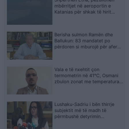
mbërritjet në aeroportin e
Katanias për shkak të hirit
vullkanik
Berisha sulmon Ramën dhe
Ballukun: 83 mandatet po
përdoren si mburojë për aferat
kriminale
Vala e të nxehtit çon
termometrin në 41°C, Osmani
zbulon zonat me temperaturat
më të larta
Lushaku-Sadriu i bën thirrje
subjektit më të madh të
përmbushë detyrimin
kushtetues