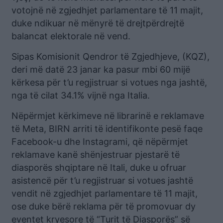
votojnë në zgjedhjet parlamentare të 11 majit,
duke ndikuar në mënyrë të drejtpërdrejtë
balancat elektorale në vend.
Sipas Komisionit Qendror të Zgjedhjeve, (KQZ),
deri më datë 23 janar ka pasur mbi 60 mijë
kërkesa për t’u regjistruar si votues nga jashtë,
nga të cilat 34.1% vijnë nga Italia.
Nëpërmjet kërkimeve në librarinë e reklamave
të Meta, BIRN arriti të identifikonte pesë faqe
Facebook-u dhe Instagrami, që nëpërmjet
reklamave kanë shënjestruar pjestarë të
diasporës shqiptare në Itali, duke u ofruar
asistencë për t’u regjistruar si votues jashtë
vendit në zgjedhjet parlamentare të 11 majit,
ose duke bërë reklama për të promovuar dy
eventet kryesore të “Turit të Diasporës” së