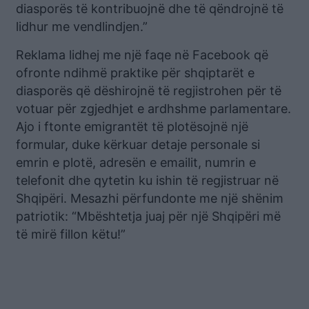
diasporës të kontribuojnë dhe të qëndrojnë të
lidhur me vendlindjen.”
Reklama lidhej me një faqe në Facebook që
ofronte ndihmë praktike për shqiptarët e
diasporës që dëshirojnë të regjistrohen për të
votuar për zgjedhjet e ardhshme parlamentare.
Ajo i ftonte emigrantët të plotësojnë një
formular, duke kërkuar detaje personale si
emrin e plotë, adresën e emailit, numrin e
telefonit dhe qytetin ku ishin të regjistruar në
Shqipëri. Mesazhi përfundonte me një shënim
patriotik: “Mbështetja juaj për një Shqipëri më
të mirë fillon këtu!”