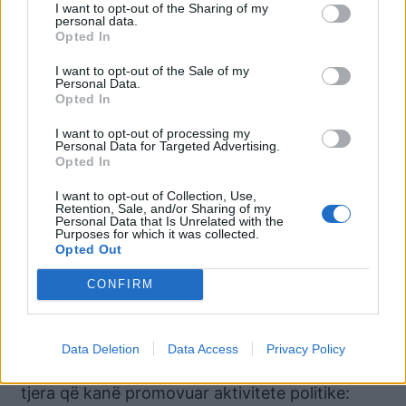
I want to opt-out of the Sharing of my
“Ekipi ynë do t’ju kontaktojë së shpejti për të
personal data.
Opted In
vazhduar me ndihmën që ju nevojitet. Jemi
këtu për t’ju udhëhequr në çdo hap – sepse zëri
I want to opt-out of the Sale of my
Personal Data.
juaj ka rëndësi për të ardhmen e Shqipërisë,”
Opted In
shton ajo.
I want to opt-out of processing my
Personal Data for Targeted Advertising.
Këto dy faqe kanë postuar 8 reklama në
Opted In
Facebook, Instagram dhe Messenger që nga
I want to opt-out of Collection, Use,
fillimi i janarit 2025. Këto reklama janë
Retention, Sale, and/or Sharing of my
Personal Data that Is Unrelated with the
amplifikuar nga një kompani marketingu në
Purposes for which it was collected.
Tiranë e quajtur ‘1001 Solutions’ Shpk.
Opted Out
Ngjashëm me ‘Cambria Marketing’, drejtuesja e
CONFIRM
‘1001 Solutions’ nuk iu përgjigj kërkesës së BIRN
për transparencë mbi fushatën e reklamave.
Data Deletion
Data Access
Privacy Policy
BIRN arriti të identifikonte dhe dy llogari të
tjera që kanë promovuar aktivitete politike: