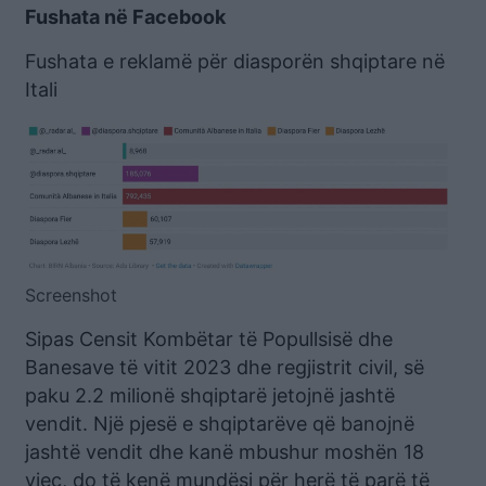
Fushata në Facebook
Fushata e reklamë për diasporën shqiptare në
Itali
Screenshot
Sipas Censit Kombëtar të Popullsisë dhe
Banesave të vitit 2023 dhe regjistrit civil, së
paku 2.2 milionë shqiptarë jetojnë jashtë
vendit. Një pjesë e shqiptarëve që banojnë
jashtë vendit dhe kanë mbushur moshën 18
vjeç, do të kenë mundësi për herë të parë të