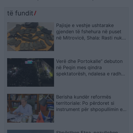
banuara jashtë rrezikut
refuzojnë bashkimin me
Tepelenën
të fundit
Pajisje e veshje ushtarake
gjenden të fshehura në puset
në Mitrovicë, Shala: Rasti nuk
mund të shihet si incident i
veçuar
Verë dhe Portokalle” debuton
në Peqin mes qindra
spektatorësh, ndalesa e radhës
në Kavajë
Berisha kundër reformës
territoriale: Po përdoret si
instrument për shpopullimin e
Shqipërisë
Shpërthen Etna, pezullohen