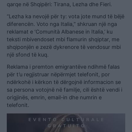
qarqe në Shqipëri: Tirana, Lezha dhe Fieri.
“Lezha ka nevojë për ty: vota jote mund të bëjë
diferencën. Voto nga Italia,” shkruan një nga
reklamat e ‘Comunità Albanese in Italia,’ ku
teksti mbivendoset mbi flamurin shqiptar, me
shqiponjën e zezë dykrenore të vendosur mbi
një sfond të kuq.
Reklama i premton emigrantëve ndihmë falas
për t’u regjistruar nëpërmjet telefonit, por
ndërkohë i kërkon të dërgojnë informacion se
sa persona votojnë në familje, cili është vendi i
origjinës, emrin, email-in dhe numrin e
telefonit.