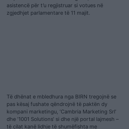
asistencë për t’u regjistruar si votues në
zgjedhjet parlamentare të 11 majit.
Të dhënat e mbledhura nga BIRN tregojnë se
pas kësaj fushate qëndrojnë të paktën dy
kompani marketingu, ‘Cambria Marketing Srl’
dhe ‘1001 Solutions‘ si dhe një portal lajmesh –
të cilat kanë lidhje të shumëfishta me