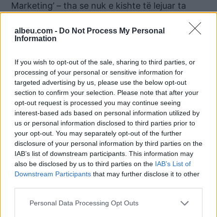
Marketing’ – tha se nuk e kishte të lejuar ta
zbulonte burimin që paguante për këto reklama
në Facebook.
albeu.com -
Do Not Process My Personal
Information
Një fushatë e ngjashme është bërë edhe nga
If you wish to opt-out of the sale, sharing to third parties, or
dy faqe të tjera, të regjistruara më 7 janar
processing of your personal or sensitive information for
2025, ‘Diaspora Fier’ dhe ‘Diaspora Lezhë’, të
targeted advertising by us, please use the below opt-out
cilat ofrojnë gjithashtu ndihmë që emigrantët
section to confirm your selection. Please note that after your
të regjistrohen në zgjedhje, por u kërkojnë
opt-out request is processed you may continue seeing
ngjashëm të dhënat personale.
interest-based ads based on personal information utilized by
us or personal information disclosed to third parties prior to
“Ekipi ynë është këtu për të ndihmuar
your opt-out. You may separately opt-out of the further
disclosure of your personal information by third parties on the
shqiptarët e diasporës të kontribuojnë dhe të
IAB’s list of downstream participants. This information may
qëndrojnë të lidhur me vendlindjen,” shkruan
also be disclosed by us to third parties on the
IAB’s List of
një nga reklamat në Facebook, duke u kërkuar
Downstream Participants
that may further disclose it to other
shqiptarëve me banim jashtë vendit emrin,
third parties.
mbiemrin, vendin ku banojnë, numrin e
Personal Data Processing Opt Outs
telefonit dhe email-in.