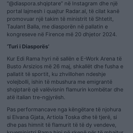
“@diaspora.shqiptare” në Instagram dhe një
portal lajmesh i quajtur Radar.al, të cilat kanë
promovuar një takim të ministrit të Shtetit,
Taulant Balla, me diasporën në pallatin e
kongreseve në Firence më 20 dhjetor 2024.
‘Turi i Diasporës’
Kur Edi Rama hyri në sallën e E-Work Arena të
Busto Arsizios më 26 maj, shkallët dhe fusha e
pallatit të sportit, ku zhvillohen ndeshje
volejbolli, ishin të mbushura me emigrantë
shqiptarë që valëvisnin flamurin kombëtar dhe
atë italian tre-ngjyrësh.
Pas performancave nga këngëtare të njohura
si Elvana Gjata, Artiola Toska dhe të tjerë, si
dhe pas himnit të flamurit të të dy vendeve,
kryeministri Rama hipi në skenë për të mbajtur