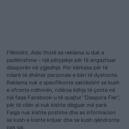
Fillimisht, Aldo thotë se reklama iu duk e
padëmshme – një përpjekje për të angazhuar
diasporën në zgjedhje. Por kërkesa për të
ndarë të dhënat personale e bëri të dyshonte.
Reklama nuk e specifikonte saktësisht se kush
e ofronte ndihmën, ndërsa lidhja të çonte në
një faqe Facebook-u të quajtur “Diaspora Fier”,
për të cilën ai nuk kishte dëgjuar më parë.
Faqja nuk kishte postime dhe as informacion
se kush e kishte krijuar dhe se kush qëndronte
pas saj.