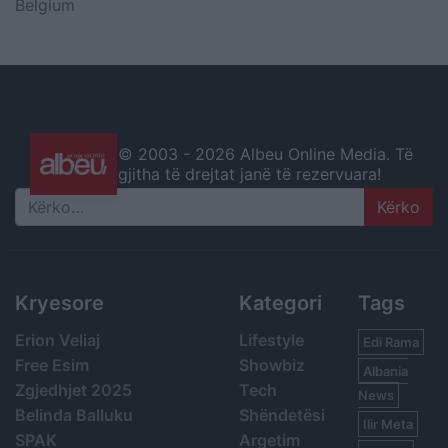
Belgium
© 2003 -
2026 Albeu Online Media. Të
gjitha të drejtat janë të rezervuara!
Search
Kryesore
Kategori
Tags
Erion Veliaj
Lifestyle
Edi Rama
Free Esim
Showbiz
Albania
Zgjedhjet 2025
Tech
News
Belinda Balluku
Shëndetësi
Ilir Meta
SPAK
Argetim