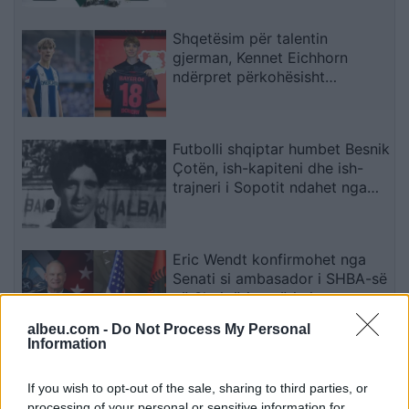
Shqetësim për talentin
gjerman, Kennet Eichhorn
ndërpret përkohësisht
karrierën për arsye
shëndetësore
Futbolli shqiptar humbet Besnik
Çotën, ish-kapiteni dhe ish-
trajneri i Sopotit ndahet nga
jeta në moshën 56-vjeçare
Eric Wendt konfirmohet nga
Senati si ambasador i SHBA-së
në Shqipëri, emërimi pret
firmën e Trump
albeu.com -
Do Not Process My Personal
Information
Zyrtare, Fisnik Asllani
transferohet te RB Leipzig për
If you wish to opt-out of the sale, sharing to third parties, or
30 milionë euro
processing of your personal or sensitive information for