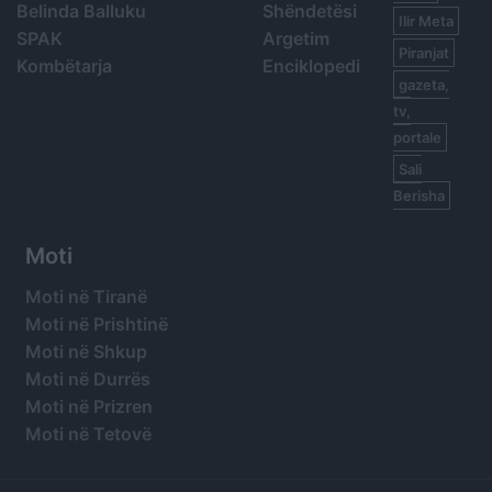
Belinda Balluku
Shëndetësi
Ilir Meta
SPAK
Argetim
Piranjat
Kombëtarja
Enciklopedi
gazeta,
tv,
portale
Sali
Berisha
Moti
Moti në Tiranë
Moti në Prishtinë
Moti në Shkup
Moti në Durrës
Moti në Prizren
Moti në Tetovë