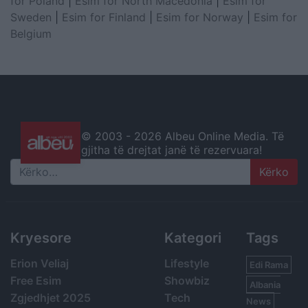
for Poland
|
Esim for North Macedonia
|
Esim for
Sweden
|
Esim for Finland
|
Esim for Norway
|
Esim for
Belgium
© 2003 -
2026 Albeu Online Media. Të
gjitha të drejtat janë të rezervuara!
Search
Kryesore
Kategori
Tags
Erion Veliaj
Lifestyle
Edi Rama
Free Esim
Showbiz
Albania
Zgjedhjet 2025
Tech
News