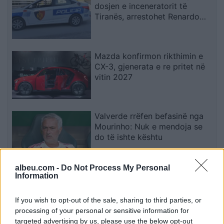
dosjen e inceneratorit të
Tiranës, arrestohet Renardo
Nallbani në Palasë
Mazda konfirmon rikthimin e
CX-3, gjenerata e re pritet në
vitin 2027
Valverde rrëfen befasinë nga
Mourinho: Nuk e mendoja se
do të ishte kështu
albeu.com -
Do Not Process My Personal
Information
Arrestohet 73-vjeçari në Krujë,
ndezi zjarr për të djegur barin
dhe flakët u përhapën drejt
If you wish to opt-out of the sale, sharing to third parties, or
malit
processing of your personal or sensitive information for
targeted advertising by us, please use the below opt-out