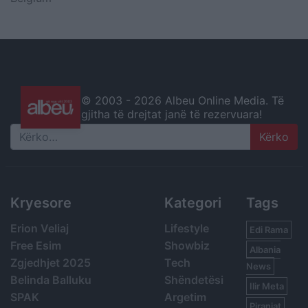
© 2003 -
2026 Albeu Online Media. Të
gjitha të drejtat janë të rezervuara!
Search
Kryesore
Kategori
Tags
Erion Veliaj
Lifestyle
Edi Rama
Free Esim
Showbiz
Albania
Zgjedhjet 2025
Tech
News
Belinda Balluku
Shëndetësi
Ilir Meta
SPAK
Argetim
Piranjat