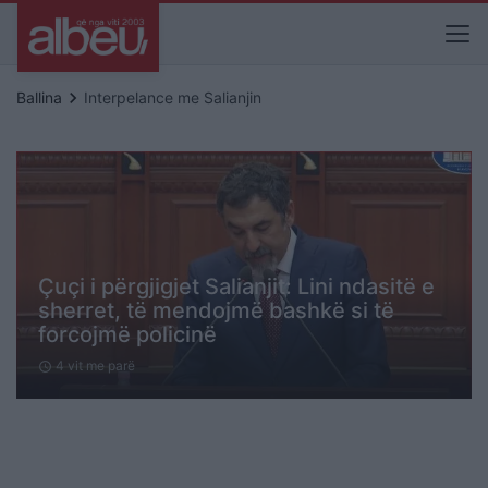
keyboard_arrow_right
Ballina
Interpelance me Salianjin
Çuçi i përgjigjet Salianjit: Lini ndasitë e
sherret, të mendojmë bashkë si të
forcojmë policinë
4 vit me parë
schedule