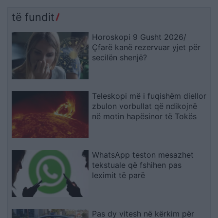
të fundit
Horoskopi 9 Gusht 2026/
Çfarë kanë rezervuar yjet për
secilën shenjë?
Teleskopi më i fuqishëm diellor
zbulon vorbullat që ndikojnë
në motin hapësinor të Tokës
WhatsApp teston mesazhet
tekstuale që fshihen pas
leximit të parë
Pas dy vitesh në kërkim për