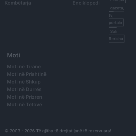
Kombëtarja
Enciklopedi
gazeta,
tv,
portale
Sali
Berisha
Moti
Moti në Tiranë
Moti në Prishtinë
Moti në Shkup
Moti në Durrës
Moti në Prizren
Moti në Tetovë
© 2003 -
2026 Të gjitha të drejtat janë të rezervuara!