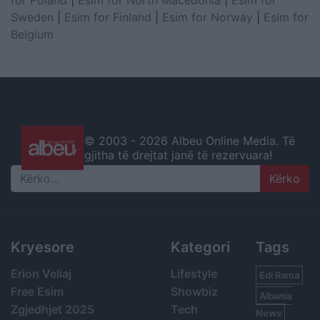
Sweden
|
Esim for Finland
|
Esim for Norway
|
Esim for
Belgium
© 2003 -
2026 Albeu Online Media. Të
gjitha të drejtat janë të rezervuara!
Search
Kryesore
Kategori
Tags
Erion Veliaj
Lifestyle
Edi Rama
Free Esim
Showbiz
Albania
Zgjedhjet 2025
Tech
News