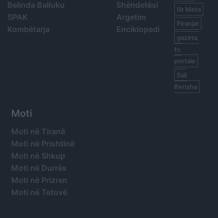
Belinda Balluku
Shëndetësi
Ilir Meta
SPAK
Argetim
Piranjat
Kombëtarja
Enciklopedi
gazeta,
tv,
portale
Sali
Berisha
Moti
Moti në Tiranë
Moti në Prishtinë
Moti në Shkup
Moti në Durrës
Moti në Prizren
Moti në Tetovë