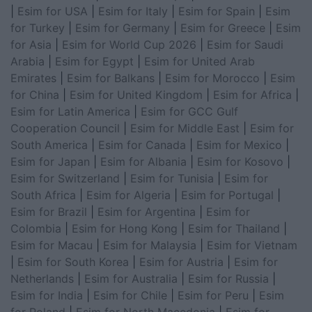
|
Esim for USA
|
Esim for Italy
|
Esim for Spain
|
Esim
for Turkey
|
Esim for Germany
|
Esim for Greece
|
Esim
for Asia
|
Esim for World Cup 2026
|
Esim for Saudi
Arabia
|
Esim for Egypt
|
Esim for United Arab
Emirates
|
Esim for Balkans
|
Esim for Morocco
|
Esim
for China
|
Esim for United Kingdom
|
Esim for Africa
|
Esim for Latin America
|
Esim for GCC Gulf
Cooperation Council
|
Esim for Middle East
|
Esim for
South America
|
Esim for Canada
|
Esim for Mexico
|
Esim for Japan
|
Esim for Albania
|
Esim for Kosovo
|
Esim for Switzerland
|
Esim for Tunisia
|
Esim for
South Africa
|
Esim for Algeria
|
Esim for Portugal
|
Esim for Brazil
|
Esim for Argentina
|
Esim for
Colombia
|
Esim for Hong Kong
|
Esim for Thailand
|
Esim for Macau
|
Esim for Malaysia
|
Esim for Vietnam
|
Esim for South Korea
|
Esim for Austria
|
Esim for
Netherlands
|
Esim for Australia
|
Esim for Russia
|
Esim for India
|
Esim for Chile
|
Esim for Peru
|
Esim
for Poland
|
Esim for North Macedonia
|
Esim for