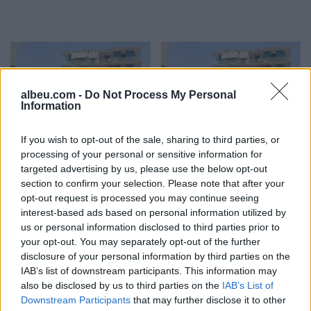
albeu.com -
Do Not Process My Personal
Information
Tezja 82-vjeçare dhe nipi
Napoli, tezja dhe nipi
If you wish to opt-out of the sale, sharing to third parties, or
44-vjeçar gjenden pa jetë
gjenden pa jetë në
processing of your personal or sensitive information for
në një banesë në Napoli
apartament, dyshohet se
targeted advertising by us, please use the below opt-out
kishin vdekur prej disa
section to confirm your selection. Please note that after your
ditësh
opt-out request is processed you may continue seeing
interest-based ads based on personal information utilized by
us or personal information disclosed to third parties prior to
your opt-out. You may separately opt-out of the further
disclosure of your personal information by third parties on the
IAB’s list of downstream participants. This information may
also be disclosed by us to third parties on the
IAB’s List of
Shkatërrohet në Spanjë
Modelet e Inteligjencës
Downstream Participants
that may further disclose it to other