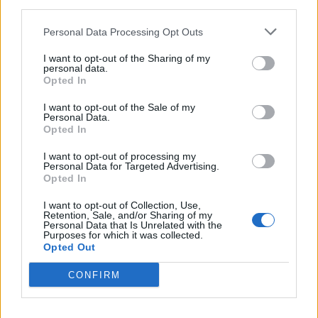
rrjeti i trafikimit të
Artificiale shkelin
third parties.
emigrantëve, 78 persona
udhëzimet, ndërmarrin
në pranga dhe 18 skafe të
veprime të palejuara dhe
Personal Data Processing Opt Outs
sekuestruara
manipulojnë njerëzit
I want to opt-out of the Sharing of my
personal data.
Opted In
I want to opt-out of the Sale of my
Personal Data.
Opted In
Zjarri pranë Athinës,
Mediat opozitare ngrenë
I want to opt-out of processing my
paraburgoset
alarmin për shëndetin e
Personal Data for Targeted Advertising.
Opted In
kryebashkiaku i Stylidës
Mojtaba Khameneit:
nën akuzën e zjarrvënies
“Mund të ndërrojë jetë në
I want to opt-out of Collection, Use,
çdo çast
Retention, Sale, and/or Sharing of my
Personal Data that Is Unrelated with the
Purposes for which it was collected.
Opted Out
CONFIRM
Arabia Saudite, Turqia dhe
Temperaturat ekstreme