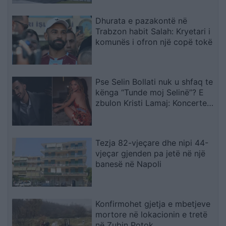
Dhurata e pazakontë në
Trabzon habit Salah: Kryetari i
komunës i ofron një copë tokë
Pse Selin Bollati nuk u shfaq te
kënga “Tunde moj Selinë”? E
zbulon Kristi Lamaj: Koncertet
e mia në Europë dhe
angazhimet e saj
Tezja 82-vjeçare dhe nipi 44-
vjeçar gjenden pa jetë në një
banesë në Napoli
Konfirmohet gjetja e mbetjeve
mortore në lokacionin e tretë
në Zubin Potok