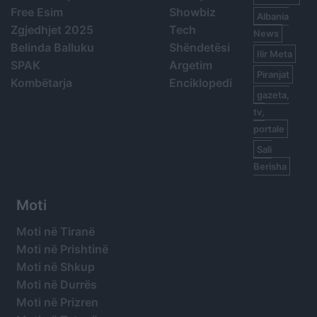
Free Esim
Showbiz
Albania
Zgjedhjet 2025
Tech
News
Belinda Balluku
Shëndetësi
Ilir Meta
SPAK
Argetim
Piranjat
Kombëtarja
Enciklopedi
gazeta,
tv,
portale
Sali
Berisha
Moti
Moti në Tiranë
Moti në Prishtinë
Moti në Shkup
Moti në Durrës
Moti në Prizren