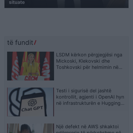
situate
të fundit
LSDM kërkon përgjegjësi nga
Mickoski, Klekovski dhe
Toshkovski për helmimin në
Gostivar dhe Maqedoni
Testi i sigurisë del jashtë
kontrollit, agjenti i OpenAI hyn
në infrastrukturën e Hugging
Face
Një defekt në AWS shkaktoi
ndërprerje të përkohshme në