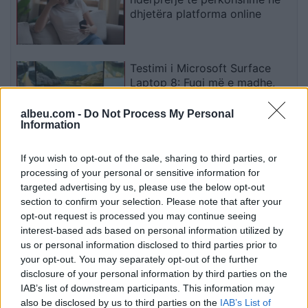
dhjetëra platforma online
Testimi i Microsoft Surface
Laptop 8: Fuqi më e madhe,
autonomi e gjatë dhe touchpad
haptik
albeu.com -
Do Not Process My Personal
Information
Robotët humanoidë në kafazin
If you wish to opt-out of the sale, sharing to third parties, or
e luftimit: I zhveshur nga koka,
processing of your personal or sensitive information for
por jo nga vullneti për të
targeted advertising by us, please use the below opt-out
luftuar
section to confirm your selection. Please note that after your
opt-out request is processed you may continue seeing
interest-based ads based on personal information utilized by
Analizë e re: Konsumi i mishit
us or personal information disclosed to third parties prior to
të kuq shoqërohet me rritje të
your opt-out. You may separately opt-out of the further
rrezikut për kancer pankreatik
disclosure of your personal information by third parties on the
IAB’s list of downstream participants. This information may
also be disclosed by us to third parties on the
IAB’s List of