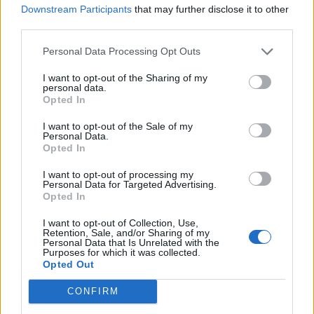
Sistemet e Inteligjencës
Downstream Participants
that may further disclose it to other
Artificiale përdorin mashtrime
third parties.
dhe identitete false në testime
Personal Data Processing Opt Outs
të kontrolluara
I want to opt-out of the Sharing of my
personal data.
Opted In
I want to opt-out of the Sale of my
Personal Data.
Opted In
I want to opt-out of processing my
Personal Data for Targeted Advertising.
Opted In
I want to opt-out of Collection, Use,
Retention, Sale, and/or Sharing of my
Personal Data that Is Unrelated with the
Purposes for which it was collected.
Opted Out
CONFIRM