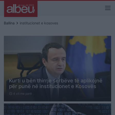
keyboard_arrow_right
Ballina
institucionet e kosoves
Kurti u bën thirrje serbëve të aplikojnë
për punë në institucionet e Kosovës
4 vit me parë
schedule