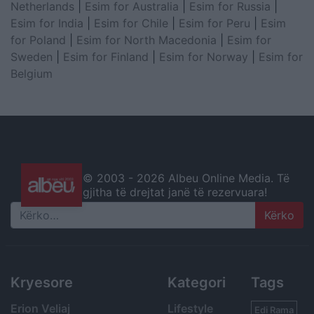
Netherlands
|
Esim for Australia
|
Esim for Russia
|
Esim for India
|
Esim for Chile
|
Esim for Peru
|
Esim
for Poland
|
Esim for North Macedonia
|
Esim for
Sweden
|
Esim for Finland
|
Esim for Norway
|
Esim for
Belgium
© 2003 -
2026 Albeu Online Media. Të
gjitha të drejtat janë të rezervuara!
Search
Kryesore
Kategori
Tags
Erion Veliaj
Lifestyle
Edi Rama