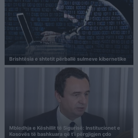
Brishtësia e shtetit përballë sulmeve kibernetike
Mbledhja e Këshillit të Sigurisë: Institucionet e
Kosovës të bashkuara që t’i përgjigjen çdo