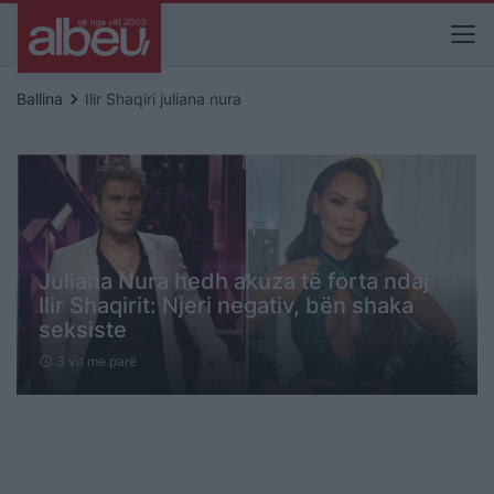
keyboard_arrow_right
Ballina
Ilir Shaqiri juliana nura
Juliana Nura hedh akuza të forta ndaj
Ilir Shaqirit: Njeri negativ, bën shaka
seksiste
3 vit me parë
schedule