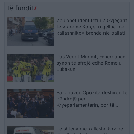
të fundit
Zbulohet identiteti i 20-vjeçarit
të vrarë në Korçë, u qëllua me
kallashnikov brenda një pallati
Pas Vedat Muriqit, Fenerbahce
synon të afrojë edhe Romelu
Lukakun
Bajqinovci: Opozita dëshiron të
qëndrojë për
Kryeparlamentarin, por të
largohet për Presidentin
Të shtëna me kallashnikov në