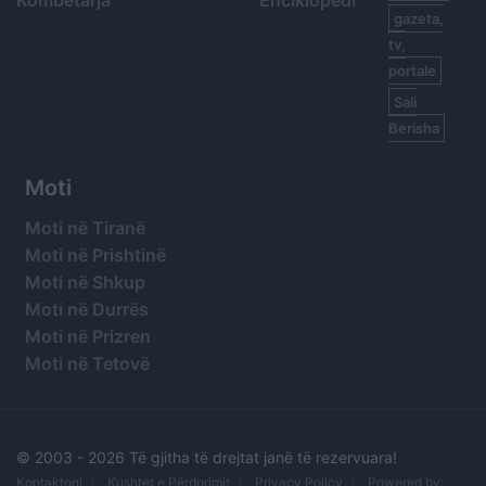
Kombëtarja
Enciklopedi
gazeta,
tv,
portale
Sali
Berisha
Moti
Moti në Tiranë
Moti në Prishtinë
Moti në Shkup
Moti në Durrës
Moti në Prizren
Moti në Tetovë
© 2003 -
2026 Të gjitha të drejtat janë të rezervuara!
Kontaktoni
Kushtet e Përdorimit
Privacy Policy
Powered by: