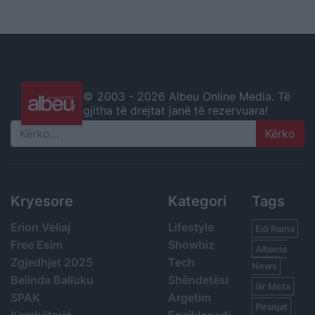
© 2003 -
2026 Albeu Online Media. Të
gjitha të drejtat janë të rezervuara!
Search
Kryesore
Kategori
Tags
Erion Veliaj
Lifestyle
Edi Rama
Free Esim
Showbiz
Albania
Zgjedhjet 2025
Tech
News
Belinda Balluku
Shëndetësi
Ilir Meta
SPAK
Argetim
Piranjat