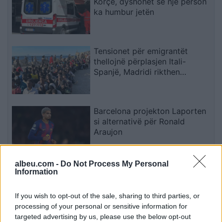
Korçë, dyshohet se një person
ka humbur jetën
Tensionet për emigrantët
thellojnë përplasjen Itali-
Spanjë, Madridi rikthen
kontrollet në kufi
Barcelona projekton Laporten
si alternativë për Ronald
Araujon
albeu.com -
Do Not Process My Personal
Zjarr në Gjirokastër/ Izolohet
Information
flaka në mal, shkrumbohen 3
hektarë me shkurre e barishte
If you wish to opt-out of the sale, sharing to third parties, or
në kufirin mes Golemit dhe
processing of your personal or sensitive information for
Progonatit
targeted advertising by us, please use the below opt-out