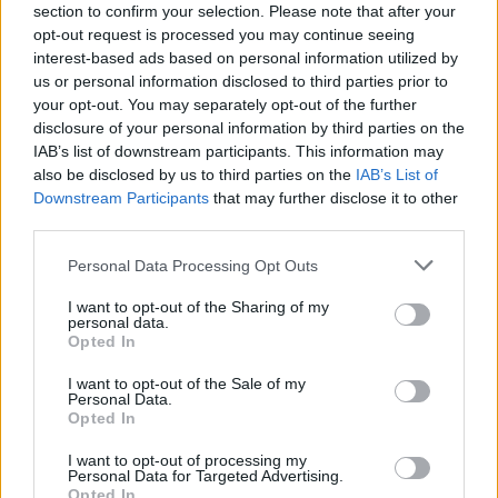
section to confirm your selection. Please note that after your
opt-out request is processed you may continue seeing
interest-based ads based on personal information utilized by
us or personal information disclosed to third parties prior to
your opt-out. You may separately opt-out of the further
disclosure of your personal information by third parties on the
IAB’s list of downstream participants. This information may
also be disclosed by us to third parties on the
IAB’s List of
Downstream Participants
that may further disclose it to other
third parties.
Personal Data Processing Opt Outs
I want to opt-out of the Sharing of my
personal data.
Opted In
I want to opt-out of the Sale of my
Personal Data.
Opted In
Esim for Global
|
Esim for Europe
|
Esim for Caribbean
|
Esim for USA
|
Esim for Italy
|
Esim for Spain
|
Esim
I want to opt-out of processing my
for Turkey
|
Esim for Germany
|
Esim for Greece
|
Esim
Personal Data for Targeted Advertising.
Opted In