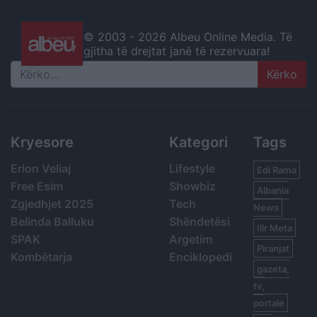
© 2003 -
2026 Albeu Online Media. Të
gjitha të drejtat janë të rezervuara!
Search
Kryesore
Kategori
Tags
Erion Veliaj
Lifestyle
Edi Rama
Free Esim
Showbiz
Albania
Zgjedhjet 2025
Tech
News
Belinda Balluku
Shëndetësi
Ilir Meta
SPAK
Argetim
Piranjat
Kombëtarja
Enciklopedi
gazeta,
tv,
portale