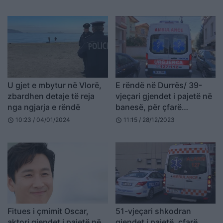
U gjet e mbytur në Vlorë,
E rëndë në Durrës/ 39-
zbardhen detaje të reja
vjeçari gjendet i pajetë në
nga ngjarja e rëndë
banesë, për ҫfarë
dyshohet
10:23 / 04/01/2024
11:15 / 28/12/2023
schedule
schedule
Fitues i çmimit Oscar,
51-vjeçari shkodran
aktori gjendet i pajetë në
gjendet i pajetë, çfarë