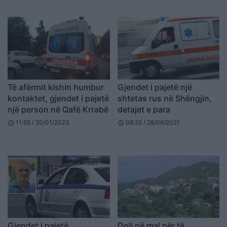
Të afërmit kishin humbur
Gjendet i pajetë një
kontaktet, gjendet i pajetë
shtetas rus në Shëngjin,
një person në Qafë Krrabë
detajet e para
11:55 / 20/01/2023
08:25 / 28/06/2021
schedule
schedule
Gjendet i pajetë
Doli në mal për të