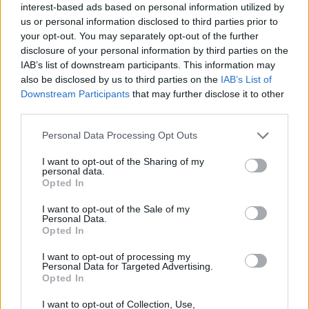
interest-based ads based on personal information utilized by
us or personal information disclosed to third parties prior to
your opt-out. You may separately opt-out of the further
Ishte larguar dje nga
Kishte humbur kontaktet
disclosure of your personal information by third parties on the
banesa, gjendet i pajetë
me familjarët prej një jave,
IAB’s list of downstream participants. This information may
36-vjeçari në Mat
gjendet i pajetë 64-vjeçari
also be disclosed by us to third parties on the
IAB’s List of
në Fier
19:23 / 29/03/2023
13:08 / 13/03/2023
schedule
schedule
Downstream Participants
that may further disclose it to other
third parties.
Personal Data Processing Opt Outs
I want to opt-out of the Sharing of my
personal data.
Opted In
I want to opt-out of the Sale of my
E rëndë në Këlcyrë,
Gjendet i vdekur në
Personal Data.
gjendet pa jetë pranë
banesë 35-vjeçari nga
Opted In
banesës një 35-vjeçar
Tirana, dyshimet e para
I want to opt-out of processing my
22:14 / 11/03/2023
12:24 / 07/03/2023
schedule
schedule
Personal Data for Targeted Advertising.
Opted In
I want to opt-out of Collection, Use,