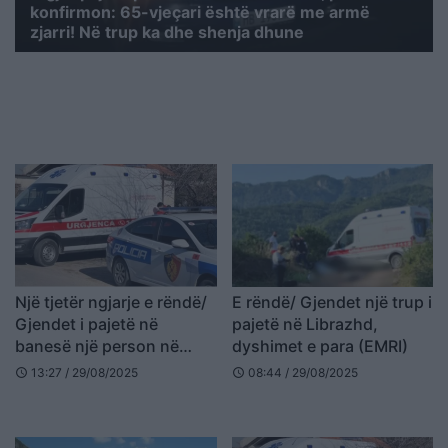
konfirmon: 65-vjeçari është vrarë me armë
zjarri! Në trup ka dhe shenja dhune
Një tjetër ngjarje e rëndë/
E rëndë/ Gjendet një trup i
Gjendet i pajetë në
pajetë në Librazhd,
banesë një person në
dyshimet e para (EMRI)
Korçë, dyshohet se ka
13:27 / 29/08/2025
08:44 / 29/08/2025
schedule
schedule
ndërruar jetë prej disa
muajsh