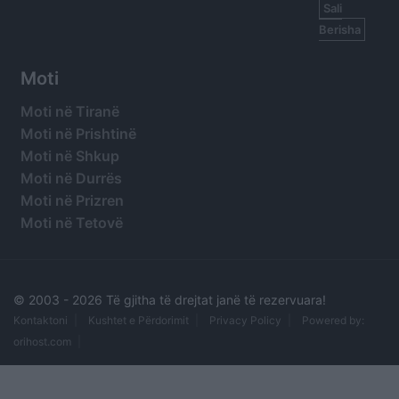
Sali
Berisha
Moti
Moti në Tiranë
Moti në Prishtinë
Moti në Shkup
Moti në Durrës
Moti në Prizren
Moti në Tetovë
© 2003 -
2026 Të gjitha të drejtat janë të rezervuara!
Kontaktoni
Kushtet e Përdorimit
Privacy Policy
Powered by:
orihost.com