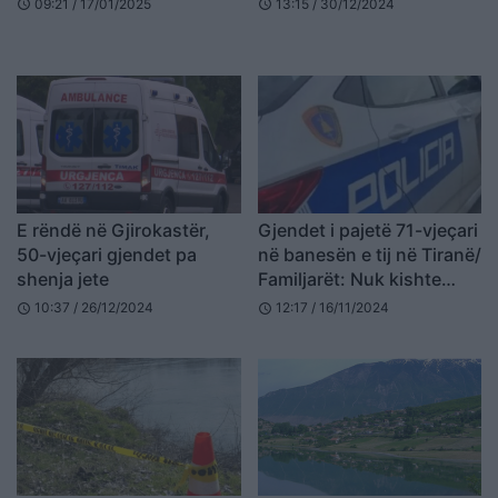
09:21 / 17/01/2025
13:15 / 30/12/2024
schedule
schedule
E rëndë në Gjirokastër,
Gjendet i pajetë 71-vjeçari
50-vjeçari gjendet pa
në banesën e tij në Tiranë/
shenja jete
Familjarët: Nuk kishte
shenja dhune/ Ja çfarë
10:37 / 26/12/2024
12:17 / 16/11/2024
schedule
schedule
dyshohet