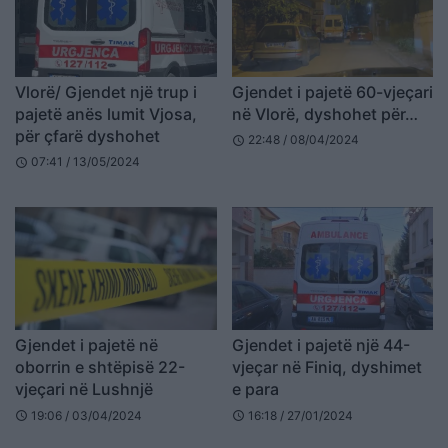
Vlorë/ Gjendet një trup i
Gjendet i pajetë 60-vjeçari
pajetë anës lumit Vjosa,
në Vlorë, dyshohet për…
për ҫfarë dyshohet
22:48 / 08/04/2024
schedule
07:41 / 13/05/2024
schedule
Gjendet i pajetë në
Gjendet i pajetë një 44-
oborrin e shtëpisë 22-
vjeçar në Finiq, dyshimet
vjeçari në Lushnjë
e para
19:06 / 03/04/2024
16:18 / 27/01/2024
schedule
schedule