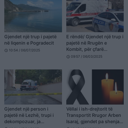
Gjendet një trup i pajetë
E rëndë/ Gjendet një trup i
në liqenin e Pogradecit
pajetë në Rrugën e
Kombit, për çfarë
10:54 / 06/07/2025
schedule
dyshohet
09:57 / 06/03/2025
schedule
Gjendet një person i
Vëllai i ish-drejtorit të
pajetë në Lezhë, trupi i
Transportit Rrugor Arben
dekompozuar, ja
Isaraj, gjendet pa shenja
dyshimet e para
jete në banesë