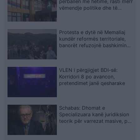
përballen me hetime, rasti merr
vëmendje politike dhe të
sigurisë
Protesta e dytë në Memaliaj
kundër reformës territoriale,
banorët refuzojnë bashkimin
me Tepelenën
VLEN i përgjigjet BDI-së:
Korridori 8 po avancon,
pretendimet janë qesharake
Schabas: Dhomat e
Specializuara kanë juridiksion
teorik për varrezat masive, por
drejtësia duhet të vijë nga
gjykatat e Kosovës