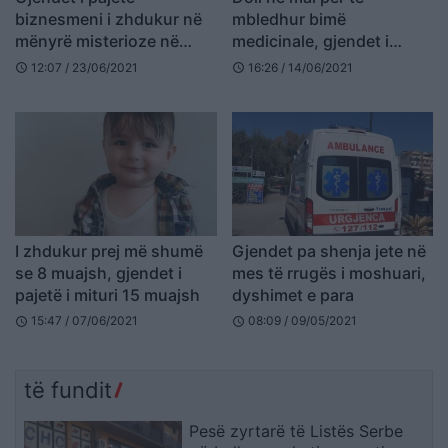
biznesmeni i zhdukur në
mbledhur bimë
mënyrë misterioze në
medicinale, gjendet i
Greqi, lëvizja dyshuese
pajetë një person
12:07 / 23/06/2021
16:26 / 14/06/2021
schedule
schedule
me zhvendosjen e parave
I zhdukur prej më shumë
Gjendet pa shenja jete në
se 8 muajsh, gjendet i
mes të rrugës i moshuari,
pajetë i mituri 15 muajsh
dyshimet e para
15:47 / 07/06/2021
08:09 / 09/05/2021
schedule
schedule
të fundit
Pesë zyrtarë të Listës Serbe