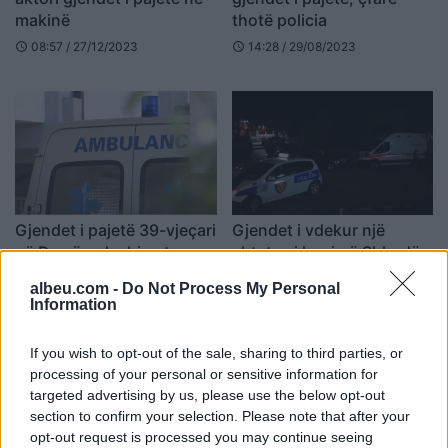
makinë
thotë policia
08:57 / 27/12/2023
14:28 / 29/08/2023
schedule
schedule
Gjendet i pajetë 39-vjeçari
Gjendet i vdekur një
në Durrës, dyshimet e
shtetas i huaj në Shkodër,
para të policisë
policia në vendin e
albeu.com -
Do Not Process My Personal
ngjarjes
09:22 / 11/08/2023
22:56 / 17/07/2023
schedule
schedule
Information
If you wish to opt-out of the sale, sharing to third parties, or
processing of your personal or sensitive information for
targeted advertising by us, please use the below opt-out
section to confirm your selection. Please note that after your
opt-out request is processed you may continue seeing