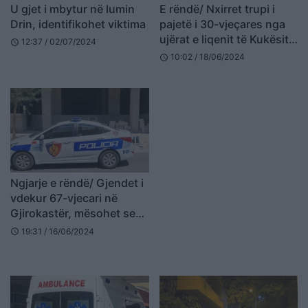
U gjet i mbytur në lumin
E rëndë/ Nxirret trupi i
Drin, identifikohet viktima
pajetë i 30-vjeçares nga
ujërat e liqenit të Kukësit,
12:37 / 02/07/2024
schedule
detajet e para
10:02 / 18/06/2024
schedule
Ngjarje e rëndë/ Gjendet i
vdekur 67-vjecari në
Gjirokastër, mësohet se
kishte…
19:31 / 16/06/2024
schedule