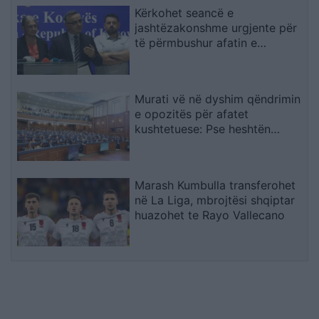
Kërkohet seancë e
jashtëzakonshme urgjente për
të përmbushur afatin e
konstituimit të Kuvendit
Murati vë në dyshim qëndrimin
e opozitës për afatet
kushtetuese: Pse heshtën
atëherë e flasin tani?
Marash Kumbulla transferohet
në La Liga, mbrojtësi shqiptar
huazohet te Rayo Vallecano