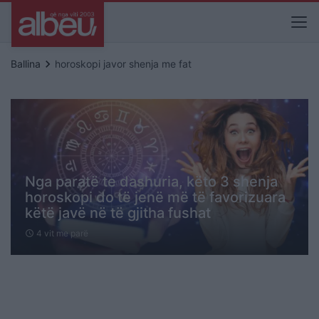
keyboard_arrow_right
Ballina
horoskopi javor shenja me fat
Nga paratë te dashuria, këto 3 shenja
horoskopi do të jenë më të favorizuara
këtë javë në të gjitha fushat
4 vit me parë
schedule