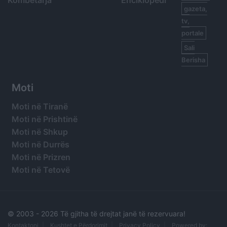
Kombëtarja
Enciklopedi
gazeta,
tv,
portale
Sali
Berisha
Moti
Moti në Tiranë
Moti në Prishtinë
Moti në Shkup
Moti në Durrës
Moti në Prizren
Moti në Tetovë
© 2003 -
2026 Të gjitha të drejtat janë të rezervuara!
Kontaktoni
Kushtet e Përdorimit
Privacy Policy
Powered by: