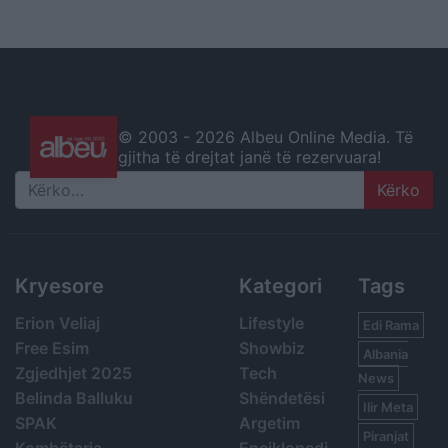
© 2003 -
2026 Albeu Online Media. Të
gjitha të drejtat janë të rezervuara!
Search
Kryesore
Kategori
Tags
Erion Veliaj
Lifestyle
Edi Rama
Free Esim
Showbiz
Albania
Zgjedhjet 2025
Tech
News
Belinda Balluku
Shëndetësi
Ilir Meta
SPAK
Argetim
Piranjat