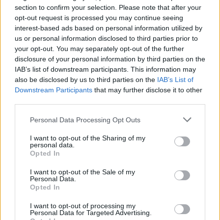
section to confirm your selection. Please note that after your
opt-out request is processed you may continue seeing
interest-based ads based on personal information utilized by
us or personal information disclosed to third parties prior to
your opt-out. You may separately opt-out of the further
disclosure of your personal information by third parties on the
IAB’s list of downstream participants. This information may
also be disclosed by us to third parties on the
IAB’s List of
Downstream Participants
that may further disclose it to other
third parties.
Personal Data Processing Opt Outs
I want to opt-out of the Sharing of my
personal data.
Opted In
I want to opt-out of the Sale of my
Personal Data.
Esim for Global
|
Esim for Europe
|
Esim for Caribbean
Opted In
|
Esim for USA
|
Esim for Italy
|
Esim for Spain
|
Esim
I want to opt-out of processing my
for Turkey
|
Esim for Germany
|
Esim for Greece
|
Esim
Personal Data for Targeted Advertising.