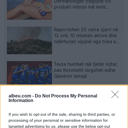
Dermatologët tregojnë cili
produkt mbron më mirë
lëkurën
Raportohen 25 vatra zjarri në
12 orë, 10 mbeten aktive dhe
ndërhyrjet vijojnë nga toka e
ajri
Teuta humbet një tjetër lojtar,
pas Kotobellit largohet edhe
Qëndrim Ismajli
albeu.com -
Do Not Process My Personal
Prokuroria kundërshton
Information
aktgjykimin lirues për
Gruevskin në çështjen “Talir 2
If you wish to opt-out of the sale, sharing to third parties, or
processing of your personal or sensitive information for
targeted advertising by us, please use the below opt-out