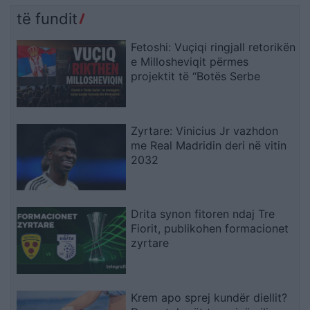
të fundit
Fetoshi: Vuçiqi ringjall retorikën
e Millosheviqit përmes
projektit të “Botës Serbe
Zyrtare: Vinicius Jr vazhdon
me Real Madridin deri në vitin
2032
Drita synon fitoren ndaj Tre
Fiorit, publikohen formacionet
zyrtare
Krem apo sprej kundër diellit?