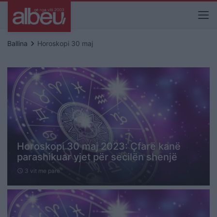
keyboard_arrow_right
Ballina
Horoskopi 30 maj
Horoskopi 30 maj 2023: Çfarë kanë
parashikuar yjet për secilën shenjë
3 vit me parë
schedule