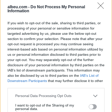
albeu.com -
Do Not Process My Personal
Information
Rexhepi: Deputetët duhet të
votojnë drejtuesit e Kuvendit,
If you wish to opt-out of the sale, sharing to third parties, or
ende nuk e di nëse do të jem
processing of your personal or sensitive information for
në qeverinë e re
targeted advertising by us, please use the below opt-out
section to confirm your selection. Please note that after your
opt-out request is processed you may continue seeing
Balje: Sot nuk votoj asgjë, mes
interest-based ads based on personal information utilized by
meje dhe VV-së mungon
us or personal information disclosed to third parties prior to
besimi
your opt-out. You may separately opt-out of the further
disclosure of your personal information by third parties on the
IAB’s list of downstream participants. This information may
also be disclosed by us to third parties on the
IAB’s List of
Downstream Participants
that may further disclose it to other
third parties.
Personal Data Processing Opt Outs
I want to opt-out of the Sharing of my
personal data.