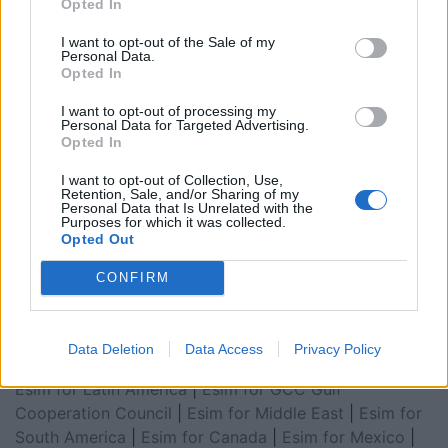
Opted In
I want to opt-out of the Sale of my
Personal Data.
Opted In
I want to opt-out of processing my
Personal Data for Targeted Advertising.
Opted In
I want to opt-out of Collection, Use,
Retention, Sale, and/or Sharing of my
Personal Data that Is Unrelated with the
Esim for Global
|
Esim for Europe
|
Esim for Caribbean
Purposes for which it was collected.
Opted Out
|
Esim for USA
|
Esim for Italy
|
Esim for Spain
|
Esim
for Turkey
|
Esim for Germany
|
Esim for Greece
|
Esim
CONFIRM
for Asia
|
Esim for World Cup 2026
|
Esim for Saudi
Arabia
|
Esim for Egypt
|
Esim for United Arab
Emirates
|
Esim for Balkans
|
Esim for Morocco
|
Esim
Data Deletion
Data Access
Privacy Policy
for China
|
Esim for United Kingdom
|
Esim for Africa
|
Esim for Latin America
|
Esim for GCC Gulf
Cooperation Council
|
Esim for Middle East
|
Esim for
South America
|
Esim for Canada
|
Esim for Mexico
|