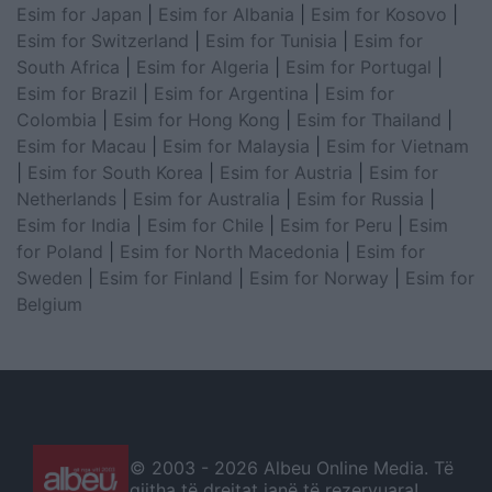
Esim for Japan
|
Esim for Albania
|
Esim for Kosovo
|
Esim for Switzerland
|
Esim for Tunisia
|
Esim for
South Africa
|
Esim for Algeria
|
Esim for Portugal
|
Esim for Brazil
|
Esim for Argentina
|
Esim for
Colombia
|
Esim for Hong Kong
|
Esim for Thailand
|
Esim for Macau
|
Esim for Malaysia
|
Esim for Vietnam
|
Esim for South Korea
|
Esim for Austria
|
Esim for
Netherlands
|
Esim for Australia
|
Esim for Russia
|
Esim for India
|
Esim for Chile
|
Esim for Peru
|
Esim
for Poland
|
Esim for North Macedonia
|
Esim for
Sweden
|
Esim for Finland
|
Esim for Norway
|
Esim for
Belgium
© 2003 -
2026 Albeu Online Media. Të
gjitha të drejtat janë të rezervuara!