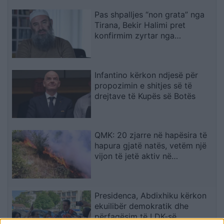
Pas shpalljes “non grata” nga
Tirana, Bekir Halimi pret
konfirmim zyrtar nga
ambasada e Maqedonisë së
Veriut
Infantino kërkon ndjesë për
propozimin e shitjes së të
drejtave të Kupës së Botës
QMK: 20 zjarre në hapësira të
hapura gjatë natës, vetëm një
vijon të jetë aktiv në
Makedonski Brod
Presidenca, Abdixhiku kërkon
ekuilibër demokratik dhe
përfaqësim të LDK-së