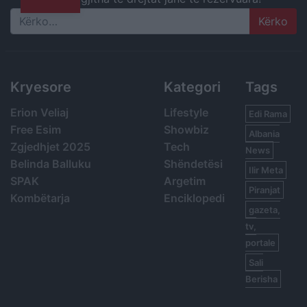
Search
Kryesore
Kategori
Tags
Erion Veliaj
Lifestyle
Edi Rama
Free Esim
Showbiz
Albania
Zgjedhjet 2025
Tech
News
Belinda Balluku
Shëndetësi
Ilir Meta
SPAK
Argetim
Piranjat
Kombëtarja
Enciklopedi
gazeta,
tv,
portale
Sali
Berisha