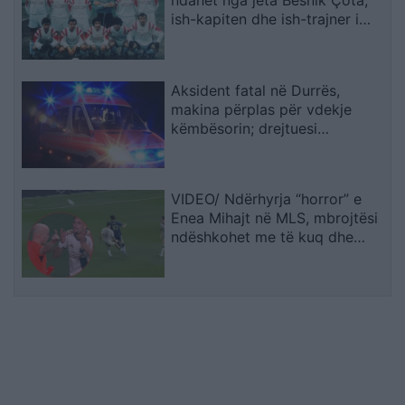
ish-kapiten dhe ish-trajner i
Sopotit
Aksident fatal në Durrës,
makina përplas për vdekje
këmbësorin; drejtuesi
shoqërohet në polici
VIDEO/ Ndërhyrja “horror” e
Enea Mihajt në MLS, mbrojtësi
ndëshkohet me të kuq dhe
gjobë