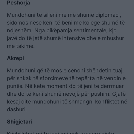
Peshorja
Mundohuni të silleni me më shumë diplomaci,
sidomos nëse keni të bëni me kolegë shumë të
ndjeshëm. Nga pikëpamja sentimentale, kjo
javë do të jetë shumë intensive dhe e mbushur
me takime.
Akrepi
Mundohuni që të mos e cenoni shëndetin tuaj,
për shkak të sforcimeve të tepërta në vendin e
punës. Në këtë moment do të jeni të dërrmuar
dhe do të keni shumë nevojë për pushim. Gjatë
kësaj dite mundohuni të shmangni konfliktet në
dashuri.
Shigjetari
Këshillohet që të jeni më pak krenarë gjatë