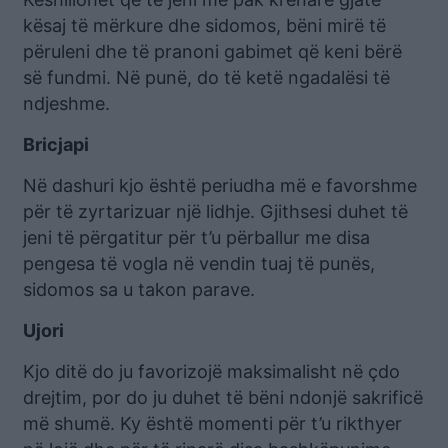
kësaj të mërkure dhe sidomos, bëni mirë të
përuleni dhe të pranoni gabimet që keni bërë
së fundmi. Në punë, do të ketë ngadalësi të
ndjeshme.
Bricjapi
Në dashuri kjo është periudha më e favorshme
për të zyrtarizuar një lidhje. Gjithsesi duhet të
jeni të përgatitur për t’u përballur me disa
pengesa të vogla në vendin tuaj të punës,
sidomos sa u takon parave.
Ujori
Kjo ditë do ju favorizojë maksimalisht në çdo
drejtim, por do ju duhet të bëni ndonjë sakrificë
më shumë. Ky është momenti për t’u rikthyer