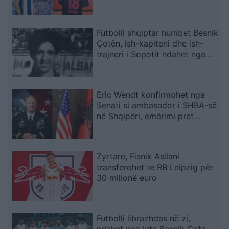
karrierën për arsye
shëndetësore
Futbolli shqiptar humbet Besnik
Çotën, ish-kapiteni dhe ish-
trajneri i Sopotit ndahet nga
jeta në moshën 56-vjeçare
Eric Wendt konfirmohet nga
Senati si ambasador i SHBA-së
në Shqipëri, emërimi pret
firmën e Trump
Zyrtare, Fisnik Asllani
transferohet te RB Leipzig për
30 milionë euro
Futbolli librazhdas në zi,
ndahet nga jeta Besnik Çota,