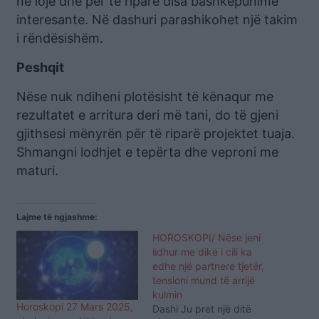
në lojë dhe për të riparë disa bashkëpunime
interesante. Në dashuri parashikohet një takim
i rëndësishëm.
Peshqit
Nëse nuk ndiheni plotësisht të kënaqur me
rezultatet e arritura deri më tani, do të gjeni
gjithsesi mënyrën për të riparë projektet tuaja.
Shmangni lodhjet e tepërta dhe veproni me
maturi.
Lajme të ngjashme:
HOROSKOPI/ Nëse jeni
lidhur me dikë i cili ka
edhe një partnere tjetër,
tensioni mund të arrijë
kulmin
Horoskopi 27 Mars 2025,
Dashi Ju pret një ditë