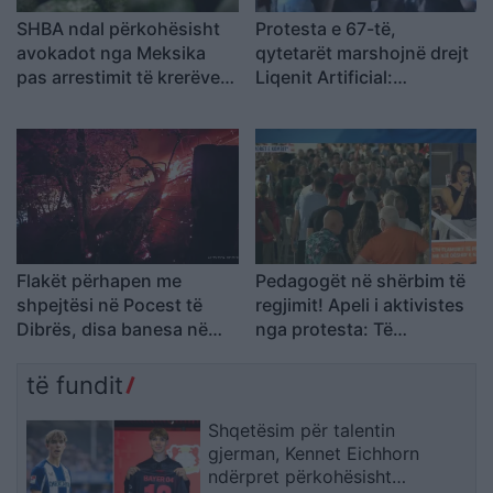
SHBA ndal përkohësisht
Protesta e 67-të,
avokadot nga Meksika
qytetarët marshojnë drejt
pas arrestimit të krerëve
Liqenit Artificial:
të grupeve kriminale
“Shqipëria meriton
revolucion”
Flakët përhapen me
Pedagogët në shërbim të
shpejtësi në Pocest të
regjimit! Apeli i aktivistes
Dibrës, disa banesa në
nga protesta: Të
rrezik
bashkohemi për
Shqipërinë që meritojmë
të fundit
Shqetësim për talentin
gjerman, Kennet Eichhorn
ndërpret përkohësisht