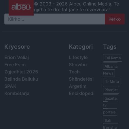
© 2003 -
2026 Albeu Online Media. Të
gjitha të drejtat janë të rezervuara!
Search
Kryesore
Kategori
Tags
Erion Veliaj
Lifestyle
Edi Rama
Free Esim
Showbiz
Albania
Zgjedhjet 2025
Tech
News
Belinda Balluku
Shëndetësi
Ilir Meta
SPAK
Argetim
Piranjat
Kombëtarja
Enciklopedi
gazeta,
tv,
portale
Sali
Berisha