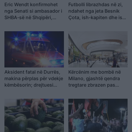
Eric Wendt konfirmohet
Futbolli librazhdas në zi,
nga Senati si ambasador i
ndahet nga jeta Besnik
SHBA-së në Shqipëri,
Çota, ish-kapiten dhe ish-
emërimi pret firmën e
trajner i Sopotit
Trump
Aksident fatal në Durrës,
Kërcënim me bombë në
makina përplas për vdekje
Milano, gjashtë qendra
këmbësorin; drejtuesi
tregtare zbrazen pas
shoqërohet në polici
mesazhit me email