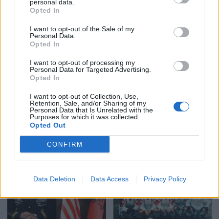
personal data.
Opted In
I want to opt-out of the Sale of my
Personal Data.
Opted In
I want to opt-out of processing my
Shtuar
më
20.03.2024 07:36
Personal Data for Targeted Advertising.
Opted In
Tags:
,
,
20 mars
2024
horoskopi
I want to opt-out of Collection, Use,
Retention, Sale, and/or Sharing of my
Personal Data that Is Unrelated with the
Purposes for which it was collected.
Opted Out
CONFIRM
Data Deletion
Data Access
Privacy Policy