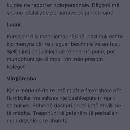
kujdes në raportet ndërpersonale. Dëgjoni më
shumë këshillat e personave që ju rrethojnë.
Luani
Kursejeni disi mendjemadhësinë, pasi nuk është
kjo mënyra për të treguar besim në veten tuaj.
Sjellja juaj do ju lejojë që të ecni në punë, por
mundohuni që të mos i vini nën presion
kolegët.
Virgjëresha
Kjo e mërkurë do të jetë mjaft e favorshme për
të mbyllur me sukses një bashkëpunim mjaft
stimulues. Edhe në dashuri do të ketë zhvillime
të mëdha. Tregohuni të gatshëm të përballeni
me ndryshime të shumta.