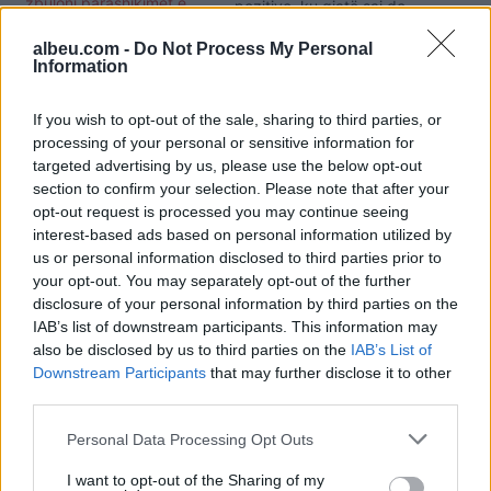
zbuloni parashikimet e
pozitive, ku gjatë saj do
yjeve
të keni mundësi që të
albeu.com -
Do Not Process My Personal
njihni njerëz të rinj. Një
Information
dashuri e re mund të lindë
gjatë kësaj periudhe.
Mundohuni që ti zgjidhni
If you wish to opt-out of the sale, sharing to third parties, or
problemet e së kaluarës
processing of your personal or sensitive information for
të cilat kanë mbetur
targeted advertising by us, please use the below opt-out
pezull. Në punë, janë
section to confirm your selection. Please note that after your
mjaft me rëndësi raportet
opt-out request is processed you may continue seeing
Horoskopi 13 Korrik 2024,
me…
interest-based ads based on personal information utilized by
çfarë parashikojnë yjet
us or personal information disclosed to third parties prior to
për ju
your opt-out. You may separately opt-out of the further
disclosure of your personal information by third parties on the
IAB’s list of downstream participants. This information may
also be disclosed by us to third parties on the
IAB’s List of
Downstream Participants
that may further disclose it to other
third parties.
Personal Data Processing Opt Outs
I want to opt-out of the Sharing of my