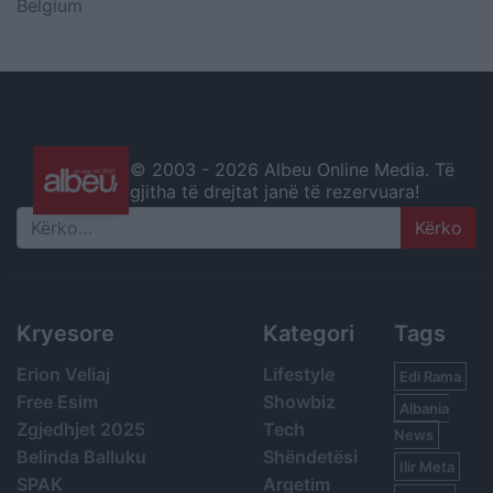
Belgium
© 2003 -
2026 Albeu Online Media. Të
gjitha të drejtat janë të rezervuara!
Search
Kryesore
Kategori
Tags
Erion Veliaj
Lifestyle
Edi Rama
Free Esim
Showbiz
Albania
Zgjedhjet 2025
Tech
News
Belinda Balluku
Shëndetësi
Ilir Meta
SPAK
Argetim