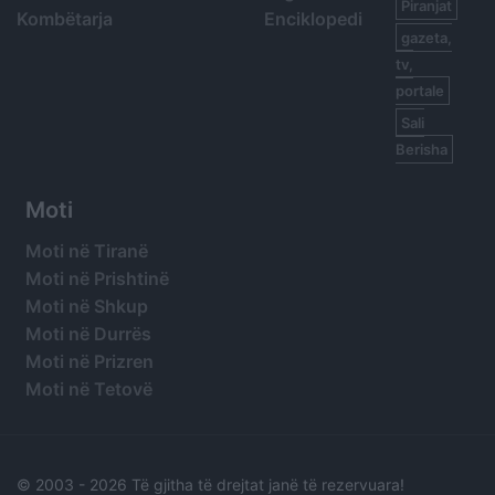
Piranjat
Kombëtarja
Enciklopedi
gazeta,
tv,
portale
Sali
Berisha
Moti
Moti në Tiranë
Moti në Prishtinë
Moti në Shkup
Moti në Durrës
Moti në Prizren
Moti në Tetovë
© 2003 -
2026 Të gjitha të drejtat janë të rezervuara!