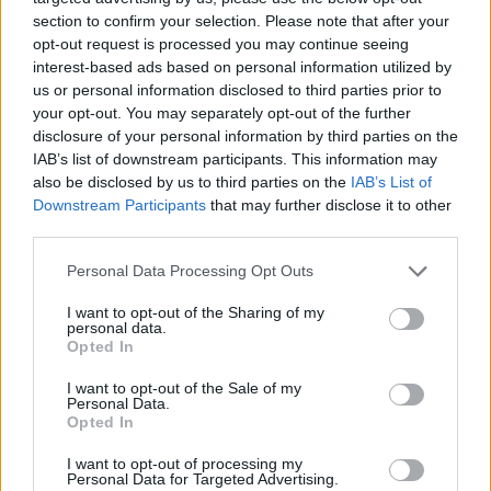
section to confirm your selection. Please note that after your
opt-out request is processed you may continue seeing
interest-based ads based on personal information utilized by
us or personal information disclosed to third parties prior to
your opt-out. You may separately opt-out of the further
disclosure of your personal information by third parties on the
IAB’s list of downstream participants. This information may
also be disclosed by us to third parties on the
IAB’s List of
Downstream Participants
that may further disclose it to other
third parties.
Personal Data Processing Opt Outs
I want to opt-out of the Sharing of my
personal data.
Opted In
I want to opt-out of the Sale of my
Personal Data.
Opted In
Esim for Global
|
Esim for Europe
|
Esim for Caribbean
|
Esim for USA
|
Esim for Italy
|
Esim for Spain
|
Esim
I want to opt-out of processing my
Personal Data for Targeted Advertising.
for Turkey
|
Esim for Germany
|
Esim for Greece
|
Esim