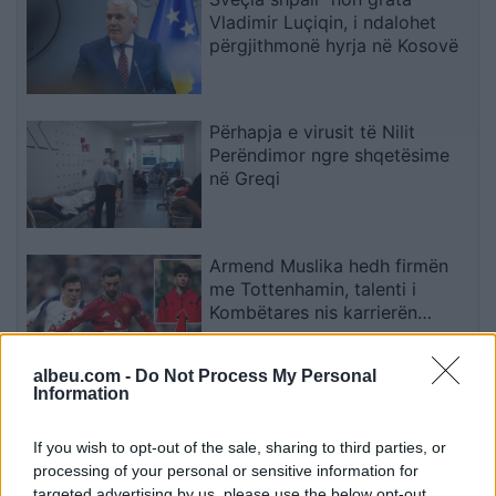
Vladimir Luçiqin, i ndalohet
përgjithmonë hyrja në Kosovë
Përhapja e virusit të Nilit
Perëndimor ngre shqetësime
në Greqi
Armend Muslika hedh firmën
me Tottenhamin, talenti i
Kombëtares nis karrierën
profesioniste
albeu.com -
Do Not Process My Personal
Information
Gërvalla: Mbetjet mortore në
Zubin Potok janë dëshmi e
gjenocidit serb
If you wish to opt-out of the sale, sharing to third parties, or
processing of your personal or sensitive information for
targeted advertising by us, please use the below opt-out