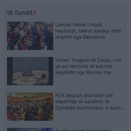
të fundit
Lamine Yamal i mbyll
hapësirat, talenti suedez drejt
largimit nga Barcelona
Video/ Tragjedi në Ceuta, i riu
që po tentonte të kalonte
ilegalisht nga Maroku me
parashutë bie në det dhe vdes
PDK akuzon shumicën për
shpërfillje të vendimit të
Gjykatës Kushtetuese, e quan
seancën e së premtes të
paligjshme
Sveçla shpall “non grata”