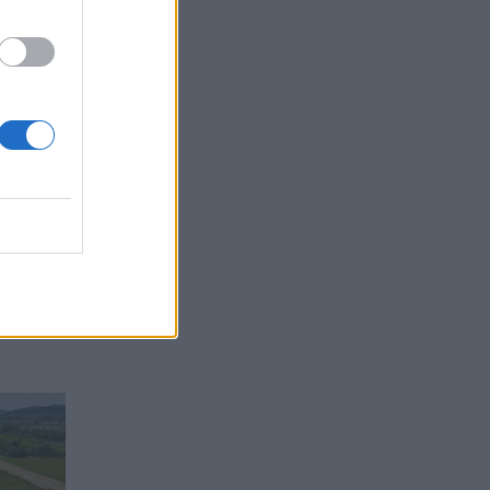
 pak,
dhe e
jate.