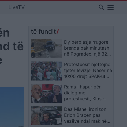
search
LiveTV
ën
të fundit
nd të
Dy përplasje rrugore
brenda pak minutash
në Pogradec, një 32-
e
vjeçar humb jetën dhe
Protestuesit njoftojnë
disa persona
tjetër lëvizje: Nesër në
plagosen
10:00 drejt SPAK-ut
me “provën” për Edi
Rama i hapur për
Ramën
dialog me
protestuesit, Klosi:
Nuk negociohet
Dea Mishel ironizon
dorëheqja e qeverisë
Erion Braçen pas
vezëve ndaj makinës,
deputeti i kthen