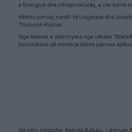
e Energjisë dhe Infrastrukturës, e cila është
Kështu përveç tunelit të Llogarasë dhe Unaz
Thumanë-Kashar.
Nga bisedat e zbërthyera nga celulari “BlackBe
komunikime që ministrja bënte përmes aplikac
Në këto mesazhe, Belinda Balluku, i shkruan E