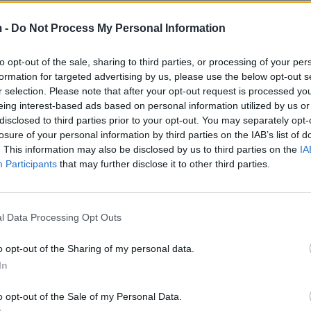
 shtetasit Bashkim Ulaj, ortak i shoqërisë “Gener 2” s
 -
Do Not Process My Personal Information
e “P
ër dhënien me koncesion/PPP të ndërtimit dhe
jë–Vorë–Kashar”
. Vlera e parashikuar e projektit është
to opt-out of the sale, sharing to third parties, or processing of your per
formation for targeted advertising by us, please use the below opt-out s
r selection. Please note that after your opt-out request is processed y
.2022 është lidhur kontrata e koncesionit ndërmjet
eing interest-based ads based on personal information utilized by us or
ë cilësinë e Autoritetit Kontraktor, dhe shoqërive “Gen
disclosed to third parties prior to your opt-out. You may separately opt-
 (shoqëria koncesionare), me objekt “Për dhënien me
losure of your personal information by third parties on the IAB’s list of
. This information may also be disclosed by us to third parties on the
IA
s së rrugës Thumanë–Fushë-Krujë–Vorë–Kashar”.
Participants
that may further disclose it to other third parties.
l Data Processing Opt Outs
o opt-out of the Sharing of my personal data.
In
e dhe e tij.
o opt-out of the Sale of my Personal Data.