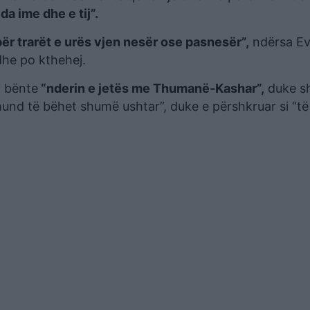
da ime dhe e tij”.
për trarët e urës vjen nesër ose pasnesër”,
ndërsa Ev
 dhe po kthehej.
i bënte
“nderin e jetës me Thumanë-Kashar”,
duke sh
mund të bëhet shumë ushtar”, duke e përshkruar si “të