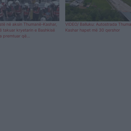
estë në aksin Thumanë-Kashar,
VIDEO/ Balluku: Autostrada Thum
 takuar kryetarin e Bashkisë
Kashar hapet më 30 qershor
 ka premtuar që…