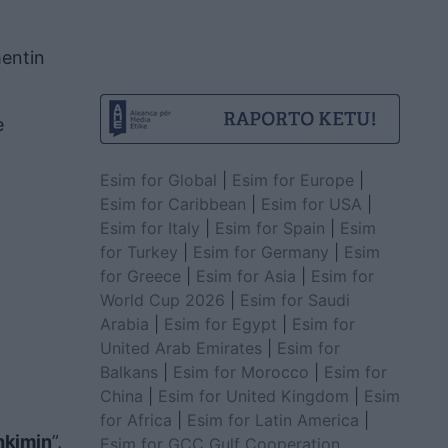
mentin
e
Esim for Global
|
Esim for Europe
|
Esim for Caribbean
|
Esim for USA
|
Esim for Italy
|
Esim for Spain
|
Esim
for Turkey
|
Esim for Germany
|
Esim
for Greece
|
Esim for Asia
|
Esim for
World Cup 2026
|
Esim for Saudi
Arabia
|
Esim for Egypt
|
Esim for
United Arab Emirates
|
Esim for
Balkans
|
Esim for Morocco
|
Esim for
China
|
Esim for United Kingdom
|
Esim
for Africa
|
Esim for Latin America
|
hkimin
”,
Esim for GCC Gulf Cooperation