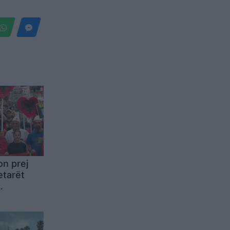
n prej
etarët
ejt
 me
epe