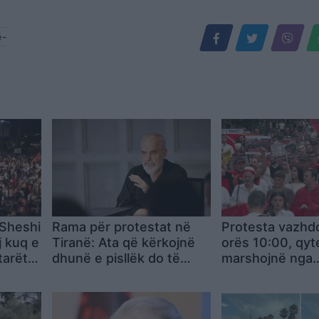
ë-
Sheshi
Rama për protestat në
Protesta vazhdo
 kuq e
Tiranë: Ata që kërkojnë
orës 10:00, qyt
tarët
dhunë e pisllëk do të
marshojnë nga
en pa
dështojnë
“Skënderbej” dr
Kryeministrisë
thirrjen: Rama j