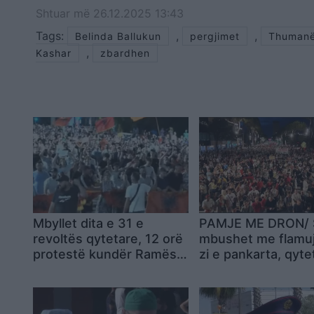
Shtuar
më
26.12.2025 13:43
Tags:
,
,
Belinda Ballukun
pergjimet
Thuman
,
Kashar
zbardhen
Mbyllet dita e 31 e
PAMJE ME DRON/ 
revoltës qytetare, 12 orë
mbushet me flamuj
protestë kundër Ramës
zi e pankarta, qyte
dhe qeverisë; nesër
kërkojnë dorëheqj
tubimi i 32-të para SPAK
kushte të Ramës