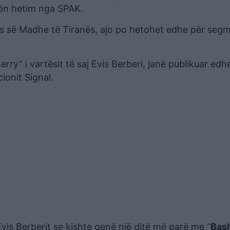
 nën hetim nga SPAK.
ës së Madhe të Tiranës, ajo po hetohet edhe për seg
rry” i vartësit të saj Evis Berberi, janë publikuar edh
ionit Signal.
vis Berberit se kishte qenë një ditë më parë me “
Bas