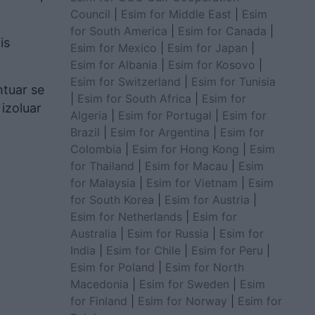
Council
|
Esim for Middle East
|
Esim
for South America
|
Esim for Canada
|
is
Esim for Mexico
|
Esim for Japan
|
Esim for Albania
|
Esim for Kosovo
|
Esim for Switzerland
|
Esim for Tunisia
tuar se
|
Esim for South Africa
|
Esim for
 izoluar
Algeria
|
Esim for Portugal
|
Esim for
Brazil
|
Esim for Argentina
|
Esim for
Colombia
|
Esim for Hong Kong
|
Esim
for Thailand
|
Esim for Macau
|
Esim
for Malaysia
|
Esim for Vietnam
|
Esim
for South Korea
|
Esim for Austria
|
Esim for Netherlands
|
Esim for
Australia
|
Esim for Russia
|
Esim for
India
|
Esim for Chile
|
Esim for Peru
|
Esim for Poland
|
Esim for North
Macedonia
|
Esim for Sweden
|
Esim
for Finland
|
Esim for Norway
|
Esim for