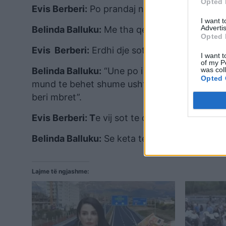
Opted 
Evis Berberi:
Po prandaj ndihej ndryshimi sot
I want 
Advertis
Belinda Balluku:
Me tha qe vinci per traret e 
Opted 
Evis Berberi:
Erdhi dje sot shkonte te ura. S
I want t
of my P
was col
Belinda Balluku:
“Une po i bej nderin e jetes
Opted 
mund te behet shume ushtar. Eshte shume i izo
beri mbret”.
Evis Berberi: T
e vij sot te diskutojme pak dhe
Belinda Balluku:
Se keta te tjeret jane te lidh
Lajme të ngjashme: