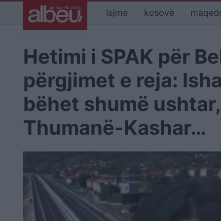
lajme
kosovë
maqed
Hetimi i SPAK për B
përgjimet e reja: Is
bëhet shumë ushtar, 
Thumanë-Kashar…