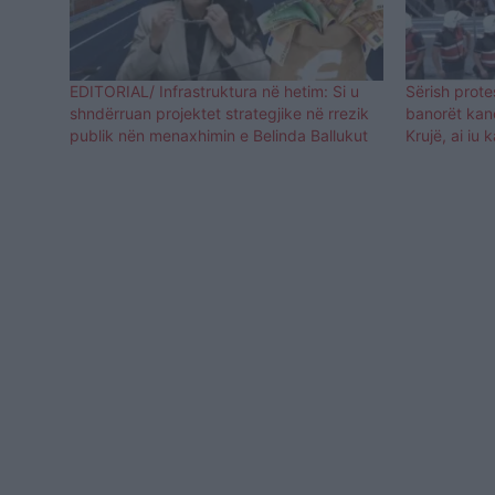
EDITORIAL/ Infrastruktura në hetim: Si u
Sërish prot
shndërruan projektet strategjike në rrezik
banorët kanë
publik nën menaxhimin e Belinda Ballukut
Krujë, ai iu