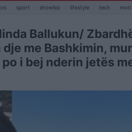
oni
sport
showbiz
lifestyle
tech
moti
elinda Ballukun/ Zbardh
ha dje me Bashkimin, mu
po i bej nderin jetës m