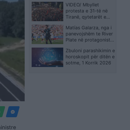
VIDEO/ Mbyllet
përgjigje
protesta e 31-të në
Tiranë, qytetarët e
përfundojnë
Matías Galarza, nga i
marshimin me thirrjet:
panevojshëm te River
Rama jep dorëheqjen!
Plate në protagonistin
Nesër më shumë!
e Paraguait në Kupën
Zbuloni parashikimin e
e Botës 2026
horoskopit për ditën e
sotme, 1 Korrik 2026
inistre