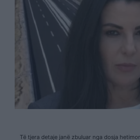
Të tjera detaje janë zbuluar nga dosja hetimo