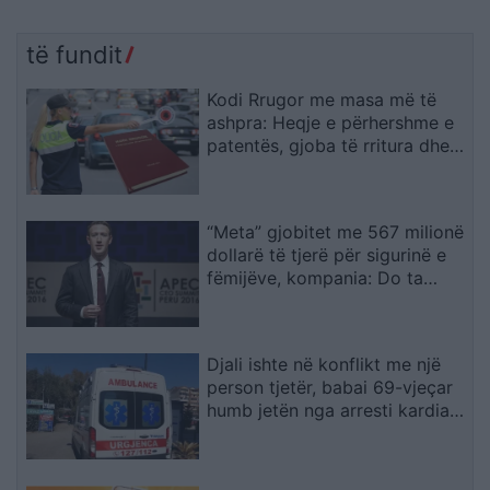
të fundit
Kodi Rrugor me masa më të
ashpra: Heqje e përhershme e
patentës, gjoba të rritura dhe
kufizime për drejtuesit e rinj
“Meta” gjobitet me 567 milionë
dollarë të tjerë për sigurinë e
fëmijëve, kompania: Do ta
apelojmë
Djali ishte në konflikt me një
person tjetër, babai 69-vjeçar
humb jetën nga arresti kardiak
(EMRI)