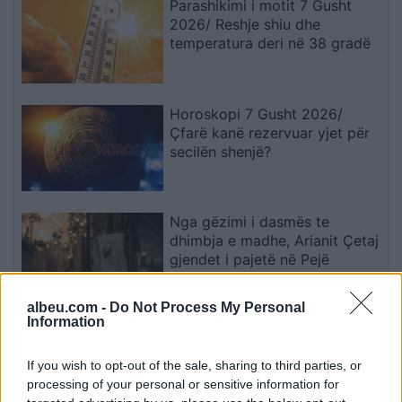
Parashikimi i motit 7 Gusht
2026/ Reshje shiu dhe
temperatura deri në 38 gradë
Horoskopi 7 Gusht 2026/
Çfarë kanë rezervuar yjet për
secilën shenjë?
Nga gëzimi i dasmës te
dhimbja e madhe, Arianit Çetaj
gjendet i pajetë në Pejë
albeu.com -
Do Not Process My Personal
Information
Rodri refuzoi Real Madridin
dhe zgjodhi Barcelonën,
If you wish to opt-out of the sale, sharing to third parties, or
zbardhen tri arsyet e vendimit
processing of your personal or sensitive information for