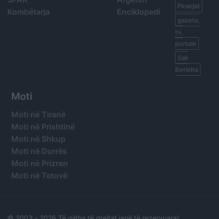
Piranjat
Kombëtarja
Enciklopedi
gazeta,
tv,
portale
Sali
Berisha
Moti
Moti në Tiranë
Moti në Prishtinë
Moti në Shkup
Moti në Durrës
Moti në Prizren
Moti në Tetovë
© 2003 -
2026 Të gjitha të drejtat janë të rezervuara!