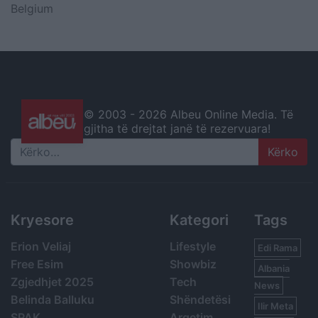
Belgium
© 2003 -
2026 Albeu Online Media. Të
gjitha të drejtat janë të rezervuara!
Search
Kryesore
Kategori
Tags
Erion Veliaj
Lifestyle
Edi Rama
Free Esim
Showbiz
Albania
Zgjedhjet 2025
Tech
News
Belinda Balluku
Shëndetësi
Ilir Meta
SPAK
Argetim