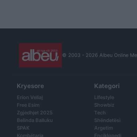
© 2003 -
2026 Albeu Online Medi
Kryesore
Kategori
Erion Veliaj
Lifestyle
Free Esim
Showbiz
Zgjedhjet 2025
Tech
Belinda Balluku
Shëndetësi
SPAK
Argetim
Kombëtarja
Enciklopedi