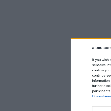
albeu.com
If you wish 
sensitive in
confirm you
continue se
information 
further disc
participants
Downstream 