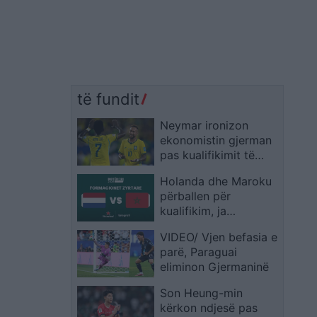
të fundit
Neymar ironizon
ekonomistin gjerman
pas kualifikimit të
Brazilit: Provoje sërish
Holanda dhe Maroku
në Botërorin e
përballen për
ardhshëm
kualifikim, ja
formacionet zyrtare
VIDEO/ Vjen befasia e
parë, Paraguai
eliminon Gjermaninë
Son Heung-min
kërkon ndjesë pas