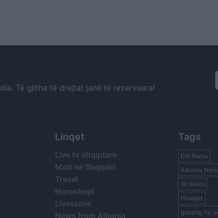
a. Të gjitha të drejtat janë të rezervuara!
Linqet
Tags
Live tv shqiptare
Edi Rama
Moti në Shqipëri
Albania New
Travel
Ilir Meta
Horoskopi
Piranjat
Livescore
gazeta, tv, p
News from Albania