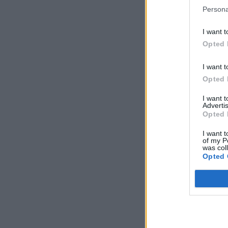
Persona
I want t
Opted 
I want t
Opted 
I want 
Advertis
Opted 
I want t
of my P
was col
Opted 