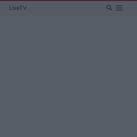
search
LiveTV