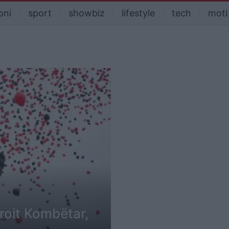
oni
sport
showbiz
lifestyle
tech
moti
eroit Kombëtar,