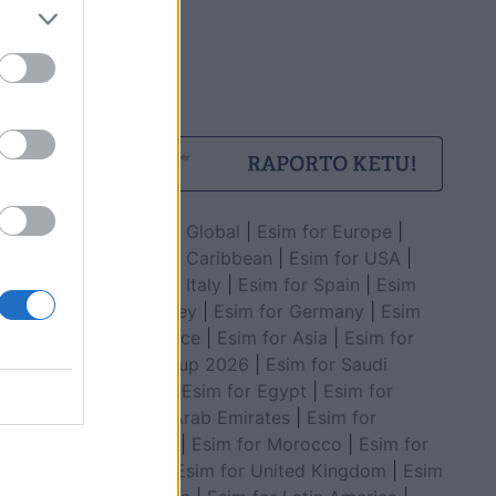
Esim for Global
|
Esim for Europe
|
Esim for Caribbean
|
Esim for USA
|
Esim for Italy
|
Esim for Spain
|
Esim
for Turkey
|
Esim for Germany
|
Esim
for Greece
|
Esim for Asia
|
Esim for
World Cup 2026
|
Esim for Saudi
Arabia
|
Esim for Egypt
|
Esim for
United Arab Emirates
|
Esim for
Balkans
|
Esim for Morocco
|
Esim for
China
|
Esim for United Kingdom
|
Esim