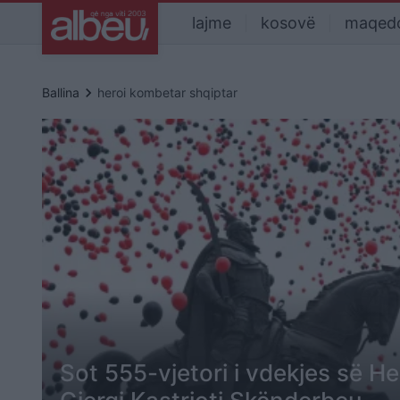
lajme
kosovë
maqed
keyboard_arrow_right
Ballina
heroi kombetar shqiptar
Sot 555-vjetori i vdekjes së H