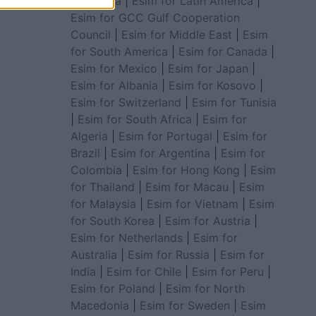
for Africa
|
Esim for Latin America
|
Esim for GCC Gulf Cooperation
Council
|
Esim for Middle East
|
Esim
for South America
|
Esim for Canada
|
Esim for Mexico
|
Esim for Japan
|
Esim for Albania
|
Esim for Kosovo
|
Esim for Switzerland
|
Esim for Tunisia
|
Esim for South Africa
|
Esim for
Algeria
|
Esim for Portugal
|
Esim for
Brazil
|
Esim for Argentina
|
Esim for
Colombia
|
Esim for Hong Kong
|
Esim
for Thailand
|
Esim for Macau
|
Esim
for Malaysia
|
Esim for Vietnam
|
Esim
for South Korea
|
Esim for Austria
|
Esim for Netherlands
|
Esim for
Australia
|
Esim for Russia
|
Esim for
India
|
Esim for Chile
|
Esim for Peru
|
Esim for Poland
|
Esim for North
Macedonia
|
Esim for Sweden
|
Esim