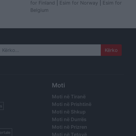
for Finland
|
Esim for Norway
|
Esim for
Belgium
Search
Moti
Moti në Tiranë
Moti në Prishtinë
s
Moti në Shkup
Moti në Durrës
Moti në Prizren
ortale
Moti në Tetovë