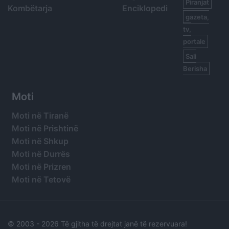
Piranjat
Kombëtarja
Enciklopedi
gazeta,
tv,
portale
Sali
Berisha
Moti
Moti në Tiranë
Moti në Prishtinë
Moti në Shkup
Moti në Durrës
Moti në Prizren
Moti në Tetovë
© 2003 -
2026 Të gjitha të drejtat janë të rezervuara!