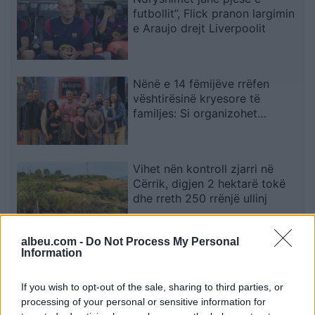
futbollit”, Flick pranon largimin
e Araujo drejt Liverpoolit
Nënë e 14 fëmijëve rrëfen
vështirësinë kryesore të
familjes: Si organizohet
transporti
Vihet nën kontroll zjarri në
Cërrik, digjen 2 hektarë tokë
dhe rreth 250 rrënjë ullinj
albeu.com -
Do Not Process My Personal
Përfundon protesta e 71-të
Information
qytetare, mesazhi i qartë për
qeverinë: “Nesër më shumë”,
If you wish to opt-out of the sale, sharing to third parties, or
kërkohet largimi i Ramës
processing of your personal or sensitive information for