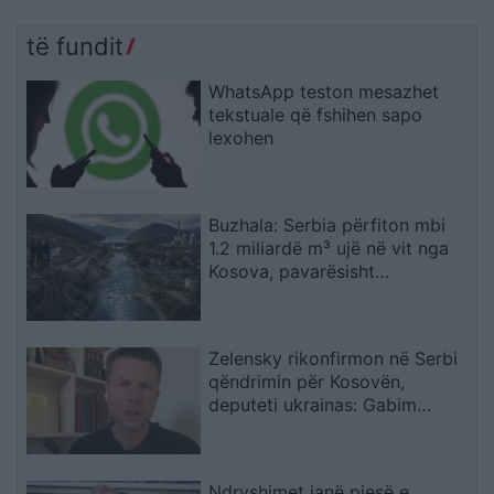
të fundit
WhatsApp teston mesazhet
tekstuale që fshihen sapo
lexohen
Buzhala: Serbia përfiton mbi
1.2 miliardë m³ ujë në vit nga
Kosova, pavarësisht
kërcënimeve për Ibërin
Zelensky rikonfirmon në Serbi
qëndrimin për Kosovën,
deputeti ukrainas: Gabim
diplomatik, Ukraina duhet ta
njohë
Ndryshimet janë pjesë e