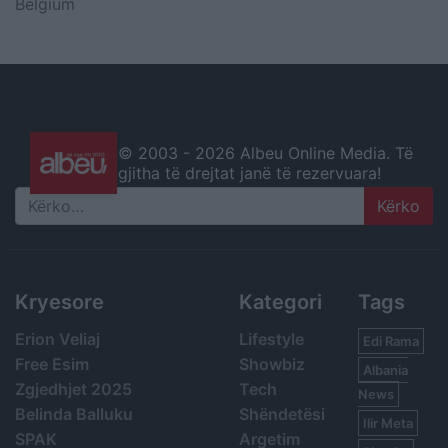
Belgium
© 2003 -
2026 Albeu Online Media. Të
gjitha të drejtat janë të rezervuara!
Search
Kryesore
Kategori
Tags
Erion Veliaj
Lifestyle
Edi Rama
Free Esim
Showbiz
Albania
Zgjedhjet 2025
Tech
News
Belinda Balluku
Shëndetësi
Ilir Meta
SPAK
Argetim