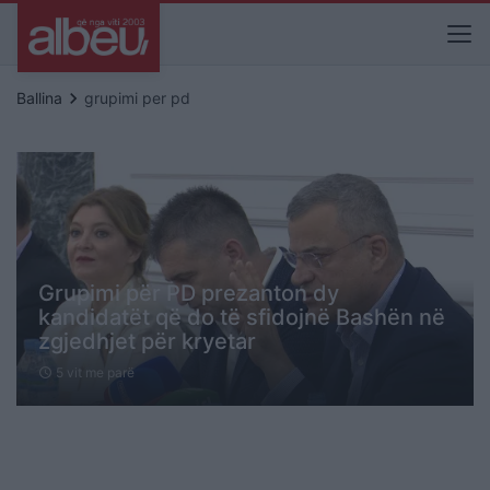
keyboard_arrow_right
Ballina
grupimi per pd
Grupimi për PD prezanton dy
kandidatët që do të sfidojnë Bashën në
zgjedhjet për kryetar
5 vit me parë
schedule