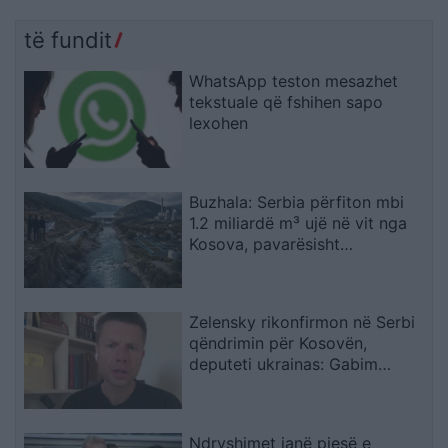
të fundit
WhatsApp teston mesazhet
tekstuale që fshihen sapo
lexohen
Buzhala: Serbia përfiton mbi
1.2 miliardë m³ ujë në vit nga
Kosova, pavarësisht
kërcënimeve për Ibërin
Zelensky rikonfirmon në Serbi
qëndrimin për Kosovën,
deputeti ukrainas: Gabim
diplomatik, Ukraina duhet ta
njohë
Ndryshimet janë pjesë e