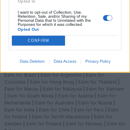
Opted In
for Asia
|
Esim for World Cup 2026
|
Esim for Saudi
Arabia
|
Esim for Egypt
|
Esim for United Arab
I want to opt-out of Collection, Use,
Retention, Sale, and/or Sharing of my
Emirates
|
Esim for Balkans
|
Esim for Morocco
|
Esim
Personal Data that Is Unrelated with the
Purposes for which it was collected.
for China
|
Esim for United Kingdom
|
Esim for Africa
|
Opted Out
Esim for Latin America
|
Esim for GCC Gulf
Cooperation Council
|
Esim for Middle East
|
Esim for
CONFIRM
South America
|
Esim for Canada
|
Esim for Mexico
|
Esim for Japan
|
Esim for Albania
|
Esim for Kosovo
|
Esim for Switzerland
|
Esim for Tunisia
|
Esim for
Data Deletion
Data Access
Privacy Policy
South Africa
|
Esim for Algeria
|
Esim for Portugal
|
Esim for Brazil
|
Esim for Argentina
|
Esim for
Colombia
|
Esim for Hong Kong
|
Esim for Thailand
|
Esim for Macau
|
Esim for Malaysia
|
Esim for Vietnam
|
Esim for South Korea
|
Esim for Austria
|
Esim for
Netherlands
|
Esim for Australia
|
Esim for Russia
|
Esim for India
|
Esim for Chile
|
Esim for Peru
|
Esim
for Poland
|
Esim for North Macedonia
|
Esim for
Sweden
|
Esim for Finland
|
Esim for Norway
|
Esim for