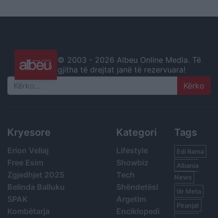
© 2003 -
2026 Albeu Online Media. Të
gjitha të drejtat janë të rezervuara!
Search
Kryesore
Kategori
Tags
Erion Veliaj
Lifestyle
Edi Rama
Free Esim
Showbiz
Albania
Zgjedhjet 2025
Tech
News
Belinda Balluku
Shëndetësi
Ilir Meta
SPAK
Argetim
Piranjat
Kombëtarja
Enciklopedi