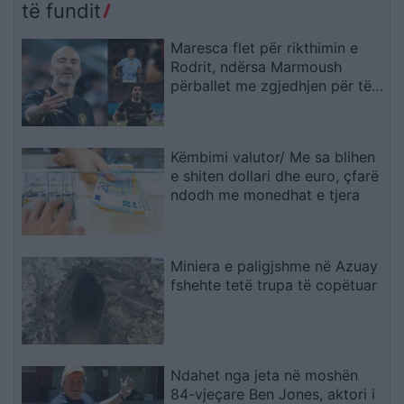
të fundit
Maresca flet për rikthimin e
Rodrit, ndërsa Marmoush
përballet me zgjedhjen për të
ardhmen
Këmbimi valutor/ Me sa blihen
e shiten dollari dhe euro, çfarë
ndodh me monedhat e tjera
Miniera e paligjshme në Azuay
fshehte tetë trupa të copëtuar
Ndahet nga jeta në moshën
84-vjeçare Ben Jones, aktori i