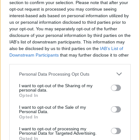
section to confirm your selection. Please note that after your
opt-out request is processed you may continue seeing
interest-based ads based on personal information utilized by
us or personal information disclosed to third parties prior to
your opt-out. You may separately opt-out of the further
disclosure of your personal information by third parties on the
IAB’s list of downstream participants. This information may
also be disclosed by us to third parties on the
IAB’s List of
Downstream Participants
that may further disclose it to other
third parties.
Personal Data Processing Opt Outs
I want to opt-out of the Sharing of my
personal data.
Opted In
I want to opt-out of the Sale of my
Personal Data.
Esim for Global
|
Esim for Europe
|
Esim for Caribbean
Opted In
|
Esim for USA
|
Esim for Italy
|
Esim for Spain
|
Esim
for Turkey
|
Esim for Germany
|
Esim for Greece
|
Esim
I want to opt-out of processing my
Personal Data for Targeted Advertising.
for Asia
|
Esim for World Cup 2026
|
Esim for Saudi
Opted In