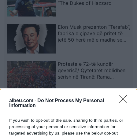
“The Dukes of Hazzard
Elon Musk prezanton “Terafab”,
fabrika e çipave që pritet të
jetë 50 herë më e madhe se
Pentagoni
Protesta e 72-të kundër
qeverisë/ Qytetarët mblidhen
sërish në Tiranë: Rama
dorëhiqu, Shqipëria kërkon
revolucion
Tragjedi në Hawaii/ Kampioni
albeu.com -
Do Not Process My Personal
Information
20-vjeçar i notit akuzohet se
vrau brutalisht rojën e një
resorti
If you wish to opt-out of the sale, sharing to third parties, or
processing of your personal or sensitive information for
targeted advertising by us, please use the below opt-out