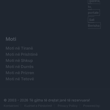
gazeta,
tv,
portale
Sali
Berisha
Moti
Moti në Tiranë
Moti në Prishtinë
Moti në Shkup
Moti në Durrës
Moti në Prizren
Moti në Tetovë
© 2003 -
2026 Të gjitha të drejtat janë të rezervuara!
Kontaktoni
Kushtet e Përdorimit
Privacy Policy
Powered by: