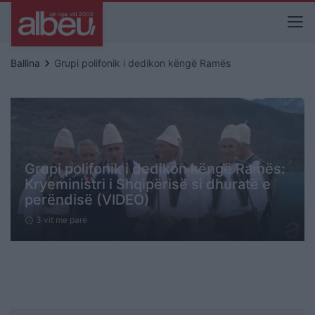
keyboard_arrow_right
Ballina
Grupi polifonik i dedikon këngë Ramës
Grupi polifonik i dedikon këngë Ramës:
Kryeministri i Shqipërisë si dhuratë e
perëndisë (VIDEO)
3 vit me parë
schedule