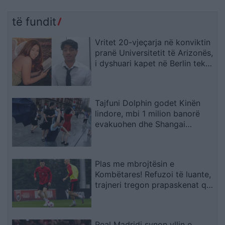
të fundit
Vritet 20-vjeçarja në konviktin
pranë Universitetit të Arizonës,
i dyshuari kapet në Berlin teksa
përpiqej të largohej drejt Indisë
Tajfuni Dolphin godet Kinën
lindore, mbi 1 milion banorë
evakuohen dhe Shangai
përmbytet
Plas me mbrojtësin e
Kombëtares! Refuzoi të luante,
trajneri tregon prapaskenat që
dërguan në vendimin drastik
Real Madridi synon yllin e