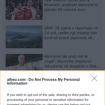
Arsenalit, anglezët kërkojnë të
paktën 90 milionë euro
QMK: 26 zjarre u raportuan në
24 orë, vetëm një mbetet nën
kontroll pranë deponisë në
Kriva Pallankë
Kërkojmë një grup më të
vogël”, Mourinho sinjalizon
ndryshime në skuadrën e Real
Madridit
albeu.com -
Do Not Process My Personal
Information
Sulme masive me dronë
ukrainas në Rusi, autoritetet
ruse njoftojnë për 456 mjete të
If you wish to opt-out of the sale, sharing to third parties, or
rrëzuara dhe dy viktima
processing of your personal or sensitive information for
targeted advertising by us, please use the below opt-out