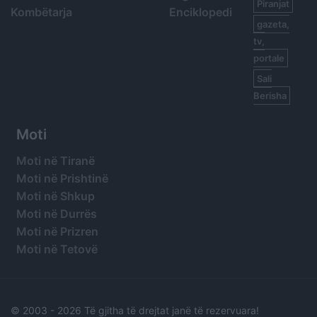
Piranjat
Kombëtarja
Enciklopedi
gazeta,
tv,
portale
Sali
Berisha
Moti
Moti në Tiranë
Moti në Prishtinë
Moti në Shkup
Moti në Durrës
Moti në Prizren
Moti në Tetovë
© 2003 -
2026 Të gjitha të drejtat janë të rezervuara!