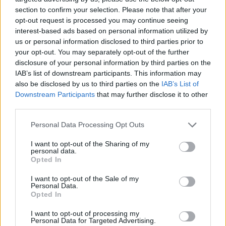
section to confirm your selection. Please note that after your
opt-out request is processed you may continue seeing
interest-based ads based on personal information utilized by
us or personal information disclosed to third parties prior to
your opt-out. You may separately opt-out of the further
disclosure of your personal information by third parties on the
IAB’s list of downstream participants. This information may
also be disclosed by us to third parties on the
IAB’s List of
Downstream Participants
that may further disclose it to other
third parties.
Personal Data Processing Opt Outs
I want to opt-out of the Sharing of my
personal data.
Opted In
I want to opt-out of the Sale of my
Personal Data.
Opted In
Esim for Global
|
Esim for Europe
|
Esim for Caribbean
|
Esim for USA
|
Esim for Italy
|
Esim for Spain
|
Esim
I want to opt-out of processing my
Personal Data for Targeted Advertising.
for Turkey
|
Esim for Germany
|
Esim for Greece
|
Esim