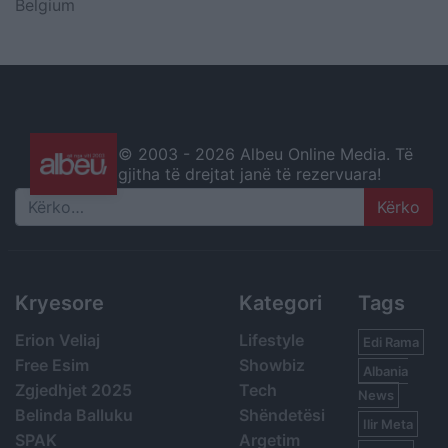
Belgium
© 2003 -
2026 Albeu Online Media. Të
gjitha të drejtat janë të rezervuara!
Search
Kryesore
Kategori
Tags
Erion Veliaj
Lifestyle
Edi Rama
Free Esim
Showbiz
Albania
Zgjedhjet 2025
Tech
News
Belinda Balluku
Shëndetësi
Ilir Meta
SPAK
Argetim