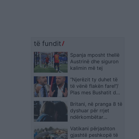
të fundit
Spanja mposht thellë
Austrinë dhe siguron
kalimin më tej
“Njerëzit ty duhet të
të vënë flakën fare!”/
Plas mes Bushatit dhe
Bidos: Mbron hajdutët
Britani, në pranga 8 të
dhe tund flamurin e
dyshuar për rrjet
patriotizmit!
ndërkombëtar
abuzimesh seksuale
Vatikani përjashton
ndaj grave pas
gjashtë peshkopë të
drogimit