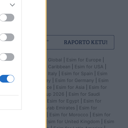
Esim for Global
|
Esim for Europe
|
Esim for Caribbean
|
Esim for USA
|
Esim for Italy
|
Esim for Spain
|
Esim
for Turkey
|
Esim for Germany
|
Esim
for Greece
|
Esim for Asia
|
Esim for
World Cup 2026
|
Esim for Saudi
Arabia
|
Esim for Egypt
|
Esim for
United Arab Emirates
|
Esim for
Balkans
|
Esim for Morocco
|
Esim for
China
|
Esim for United Kingdom
|
Esim