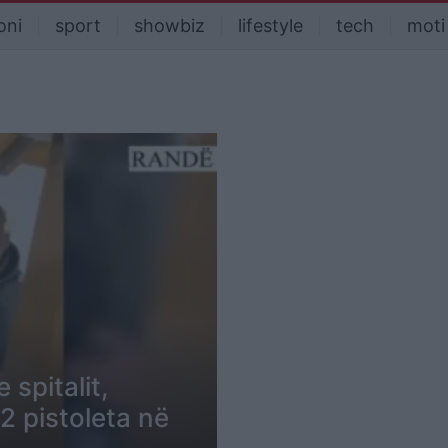
oni
sport
showbiz
lifestyle
tech
moti
 spitalit,
2 pistoleta në