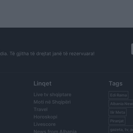
a. Të gjitha të drejtat janë të rezervuara!
Linqet
Tags
Live tv shqiptare
Edi Rama
Moti në Shqipëri
Albania New
Travel
Ilir Meta
Horoskopi
Piranjat
Livescore
gazeta, tv, p
News from Albania