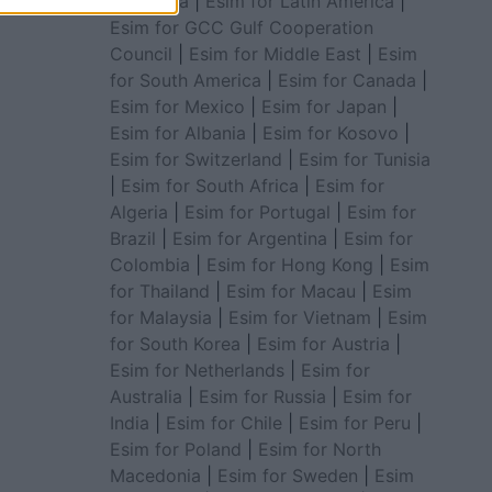
for Africa
|
Esim for Latin America
|
Esim for GCC Gulf Cooperation
Council
|
Esim for Middle East
|
Esim
for South America
|
Esim for Canada
|
Esim for Mexico
|
Esim for Japan
|
Esim for Albania
|
Esim for Kosovo
|
Esim for Switzerland
|
Esim for Tunisia
|
Esim for South Africa
|
Esim for
Algeria
|
Esim for Portugal
|
Esim for
Brazil
|
Esim for Argentina
|
Esim for
Colombia
|
Esim for Hong Kong
|
Esim
for Thailand
|
Esim for Macau
|
Esim
for Malaysia
|
Esim for Vietnam
|
Esim
for South Korea
|
Esim for Austria
|
Esim for Netherlands
|
Esim for
Australia
|
Esim for Russia
|
Esim for
India
|
Esim for Chile
|
Esim for Peru
|
Esim for Poland
|
Esim for North
Macedonia
|
Esim for Sweden
|
Esim