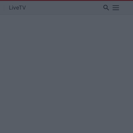
search
LiveTV