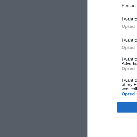
Persona
I want t
Opted 
I want t
Opted 
I want 
Advertis
Opted 
I want t
of my P
was col
Opted 