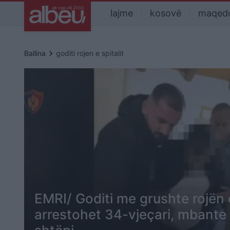
lajme
kosovë
maqed
keyboard_arrow_right
Ballina
goditi rojen e spitalit
EMRI/ Goditi me grushte rojën e
arrestohet 34-vjeçari, mbante 