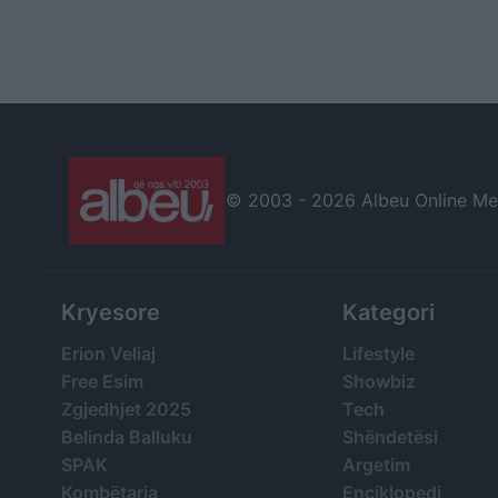
© 2003 -
2026 Albeu Online Medi
Kryesore
Kategori
Erion Veliaj
Lifestyle
Free Esim
Showbiz
Zgjedhjet 2025
Tech
Belinda Balluku
Shëndetësi
SPAK
Argetim
Kombëtarja
Enciklopedi