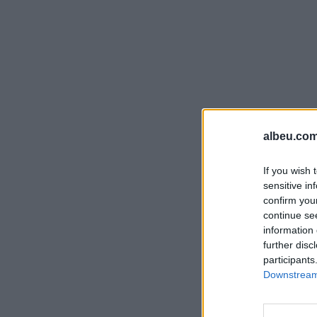
albeu.com
If you wish 
sensitive in
confirm you
continue se
information 
further disc
participants
Downstream 