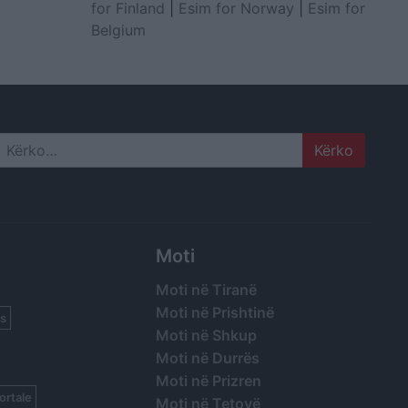
for Finland
|
Esim for Norway
|
Esim for
Belgium
Search
Moti
Moti në Tiranë
Moti në Prishtinë
s
Moti në Shkup
Moti në Durrës
Moti në Prizren
ortale
Moti në Tetovë