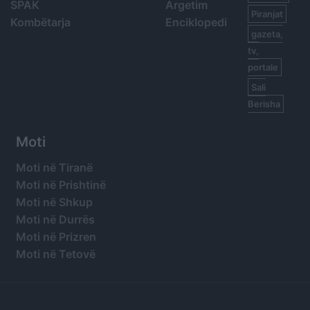
SPAK
Argetim
Piranjat
Kombëtarja
Enciklopedi
gazeta,
tv,
portale
Sali
Berisha
Moti
Moti në Tiranë
Moti në Prishtinë
Moti në Shkup
Moti në Durrës
Moti në Prizren
Moti në Tetovë