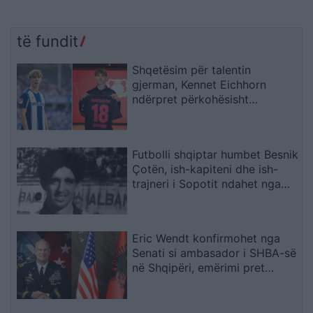
të fundit
Shqetësim për talentin
gjerman, Kennet Eichhorn
ndërpret përkohësisht
karrierën për arsye
shëndetësore
Futbolli shqiptar humbet Besnik
Çotën, ish-kapiteni dhe ish-
trajneri i Sopotit ndahet nga
jeta në moshën 56-vjeçare
Eric Wendt konfirmohet nga
Senati si ambasador i SHBA-së
në Shqipëri, emërimi pret
firmën e Trump