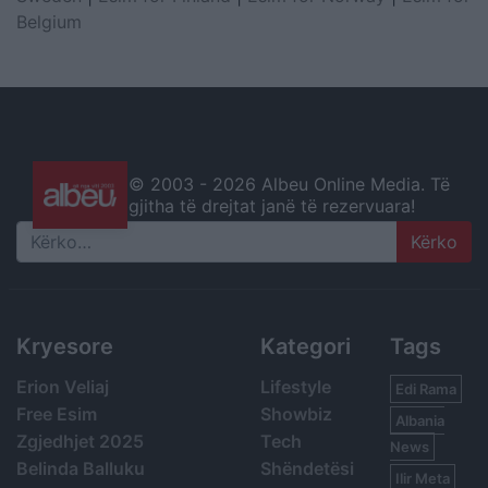
Belgium
© 2003 -
2026 Albeu Online Media. Të
gjitha të drejtat janë të rezervuara!
Search
Kryesore
Kategori
Tags
Erion Veliaj
Lifestyle
Edi Rama
Free Esim
Showbiz
Albania
Zgjedhjet 2025
Tech
News
Belinda Balluku
Shëndetësi
Ilir Meta