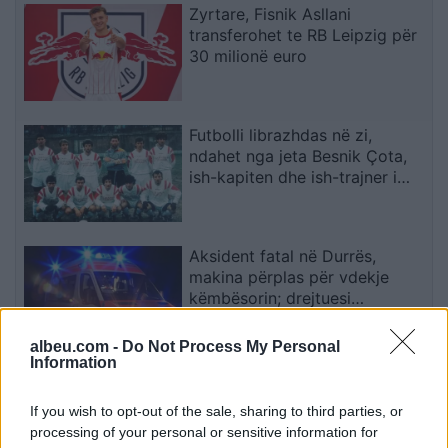
Zyrtare, Fisnik Asllani
transferohet te RB Leipzig për
30 milionë euro
Futbolli librazhdas në zi,
ndahet nga jeta Besnik Çota,
ish-kapiten dhe ish-trajner i
Sopotit
Aksident fatal në Durrës,
makina përplas për vdekje
këmbësorin; drejtuesi
shoqërohet në polici
albeu.com -
Do Not Process My Personal
Information
VIDEO/ Ndërhyrja “horror” e
Enea Mihajt në MLS, mbrojtësi
If you wish to opt-out of the sale, sharing to third parties, or
ndëshkohet me të kuq dhe
processing of your personal or sensitive information for
gjobë