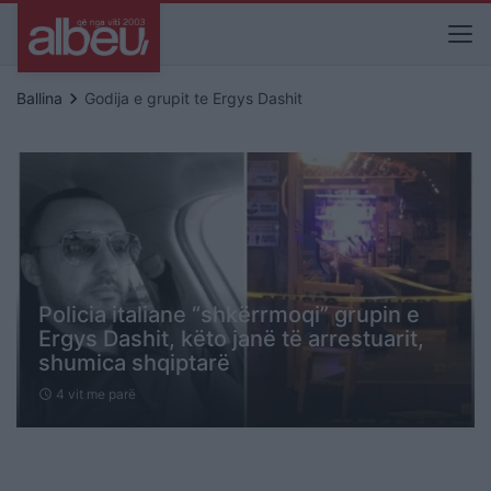
keyboard_arrow_right
Ballina
Godija e grupit te Ergys Dashit
Policia italiane “shkërrmoqi” grupin e
Ergys Dashit, këto janë të arrestuarit,
shumica shqiptarë
4 vit me parë
schedule