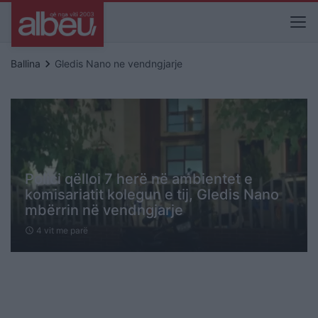
keyboard_arrow_right
Ballina
Gledis Nano ne vendngjarje
Polici qëlloi 7 herë në ambientet e
komisariatit kolegun e tij, Gledis Nano
mbërrin në vendngjarje
4 vit me parë
schedule