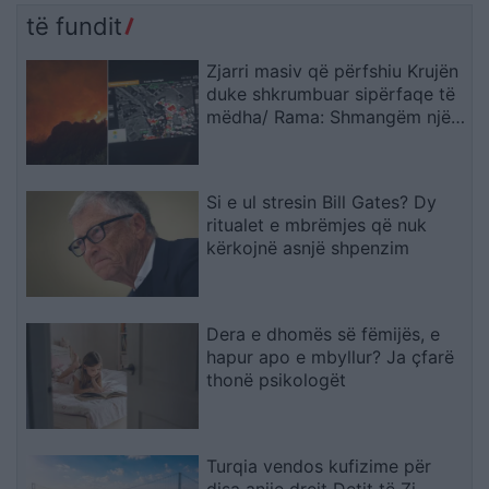
të fundit
Zjarri masiv që përfshiu Krujën
duke shkrumbuar sipërfaqe të
mëdha/ Rama: Shmangëm një
bilanc tragjik
Si e ul stresin Bill Gates? Dy
ritualet e mbrëmjes që nuk
kërkojnë asnjë shpenzim
Dera e dhomës së fëmijës, e
hapur apo e mbyllur? Ja çfarë
thonë psikologët
Turqia vendos kufizime për
disa anije drejt Detit të Zi,