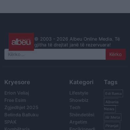
© 2003 -
2026 Albeu Online Media. Të
gjitha të drejtat janë të rezervuara!
Search
Kryesore
Kategori
Tags
Erion Veliaj
Lifestyle
Edi Rama
Free Esim
Showbiz
Albania
Zgjedhjet 2025
Tech
News
Belinda Balluku
Shëndetësi
Ilir Meta
SPAK
Argetim
Piranjat
Kombëtarja
Enciklopedi