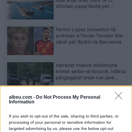
shtohen paqartësitë për
tregtinë detare
Fermin Lopez komenton të
ardhmen e Ferran Torresit dhe
zërat për Rodrin te Barcelona
Varrezat masive dëshmojnë
krimet serbe në Kosovë, ndërsa
përgjegjësit ende nuk janë
përballur me drejtësinë
albeu.com -
Do Not Process My Personal
Aksident në Peru/
Information
Trembëdhjetë të vdekur dhe
katër të plagosur në përplasjen
If you wish to opt-out of the sale, sharing to third parties, or
midis furgonit dhe kamionit
processing of your personal or sensitive information for
targeted advertising by us, please use the below opt-out