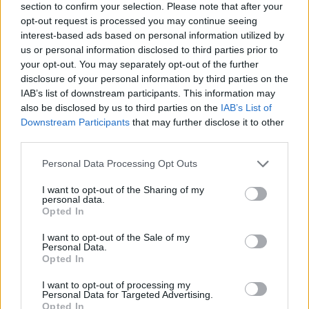
section to confirm your selection. Please note that after your
opt-out request is processed you may continue seeing
interest-based ads based on personal information utilized by
us or personal information disclosed to third parties prior to
your opt-out. You may separately opt-out of the further
disclosure of your personal information by third parties on the
IAB’s list of downstream participants. This information may
also be disclosed by us to third parties on the
IAB’s List of
Downstream Participants
that may further disclose it to other
third parties.
Personal Data Processing Opt Outs
I want to opt-out of the Sharing of my
personal data.
Opted In
I want to opt-out of the Sale of my
Personal Data.
Opted In
Esim for Global
|
Esim for Europe
|
Esim for Caribbean
|
Esim for USA
|
Esim for Italy
|
Esim for Spain
|
Esim
I want to opt-out of processing my
for Turkey
|
Esim for Germany
|
Esim for Greece
|
Esim
Personal Data for Targeted Advertising.
Opted In