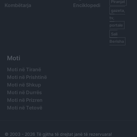
Piranjat
Kombëtarja
Enciklopedi
gazeta,
tv,
portale
Sali
Berisha
Moti
Moti në Tiranë
Moti në Prishtinë
Moti në Shkup
Moti në Durrës
Moti në Prizren
Moti në Tetovë
© 2003 -
2026 Të gjitha të drejtat janë të rezervuara!