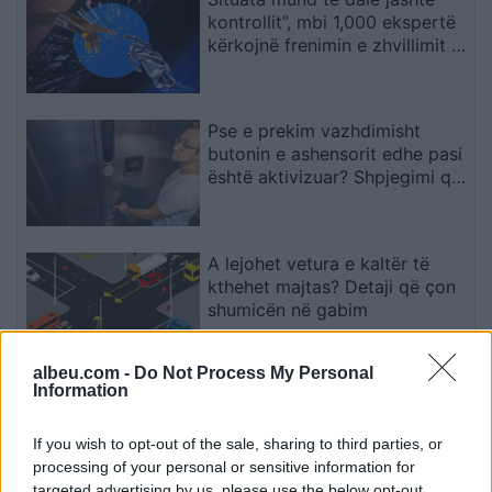
kontrollit”, mbi 1,000 ekspertë
kërkojnë frenimin e zhvillimit të
IA-së
Pse e prekim vazhdimisht
butonin e ashensorit edhe pasi
është aktivizuar? Shpjegimi që
jep psikologjia
A lejohet vetura e kaltër të
kthehet majtas? Detaji që çon
shumicën në gabim
albeu.com -
Do Not Process My Personal
Information
Nga kujdestari i shkollës te
kuzhinierja në supermarket,
çfarë zbuloi pas shtatë
If you wish to opt-out of the sale, sharing to third parties, or
bisedash me të panjohur
processing of your personal or sensitive information for
targeted advertising by us, please use the below opt-out