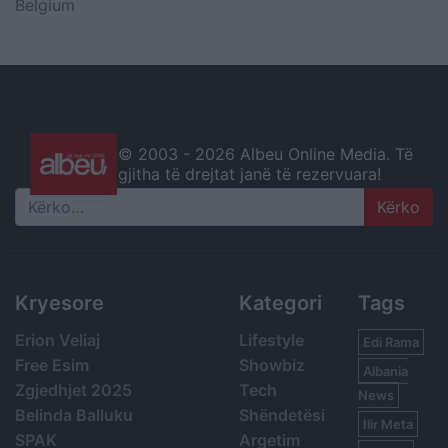
Belgium
© 2003 -
2026 Albeu Online Media. Të
gjitha të drejtat janë të rezervuara!
Search
Kryesore
Kategori
Tags
Erion Veliaj
Lifestyle
Edi Rama
Free Esim
Showbiz
Albania
Zgjedhjet 2025
Tech
News
Belinda Balluku
Shëndetësi
Ilir Meta
SPAK
Argetim