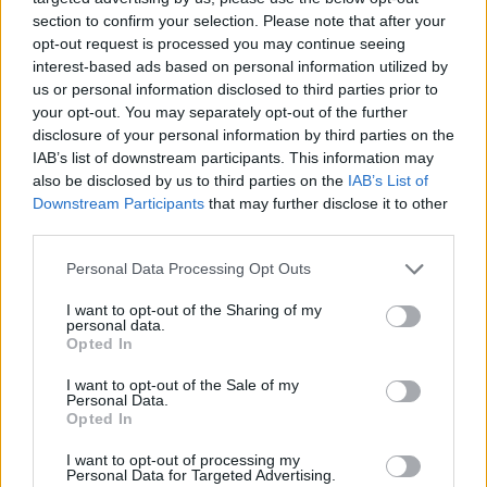
section to confirm your selection. Please note that after your
opt-out request is processed you may continue seeing
interest-based ads based on personal information utilized by
us or personal information disclosed to third parties prior to
your opt-out. You may separately opt-out of the further
disclosure of your personal information by third parties on the
IAB’s list of downstream participants. This information may
also be disclosed by us to third parties on the
IAB’s List of
Downstream Participants
that may further disclose it to other
third parties.
Personal Data Processing Opt Outs
I want to opt-out of the Sharing of my
personal data.
Opted In
I want to opt-out of the Sale of my
Personal Data.
Opted In
Esim for Global
|
Esim for Europe
|
Esim for Caribbean
|
Esim for USA
|
Esim for Italy
|
Esim for Spain
|
Esim
I want to opt-out of processing my
Personal Data for Targeted Advertising.
for Turkey
|
Esim for Germany
|
Esim for Greece
|
Esim