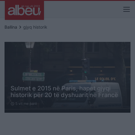
keyboard_arrow_right
Ballina
gjyq historik
Sulmet e 2015 në Paris, hapet gjyqi
historik për 20 të dyshuarit në Francë
5 vit me parë
schedule