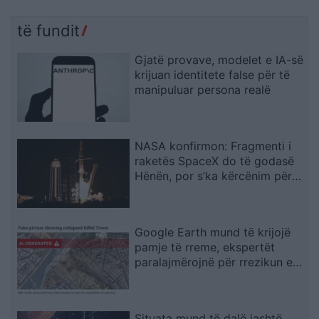
të fundit
Gjatë provave, modelet e IA-së
krijuan identitete false për të
manipuluar persona realë
NASA konfirmon: Fragmenti i
raketës SpaceX do të godasë
Hënën, por s’ka kërcënim për
Tokën
Google Earth mund të krijojë
pamje të rreme, ekspertët
paralajmërojnë për rrezikun e
dezinformimit
Situata mund të dalë jashtë