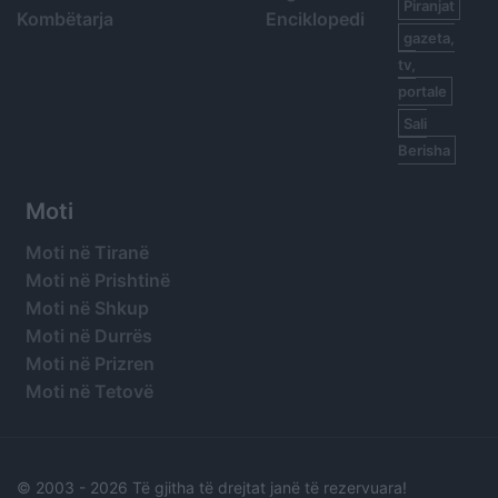
Piranjat
Kombëtarja
Enciklopedi
gazeta,
tv,
portale
Sali
Berisha
Moti
Moti në Tiranë
Moti në Prishtinë
Moti në Shkup
Moti në Durrës
Moti në Prizren
Moti në Tetovë
© 2003 -
2026 Të gjitha të drejtat janë të rezervuara!