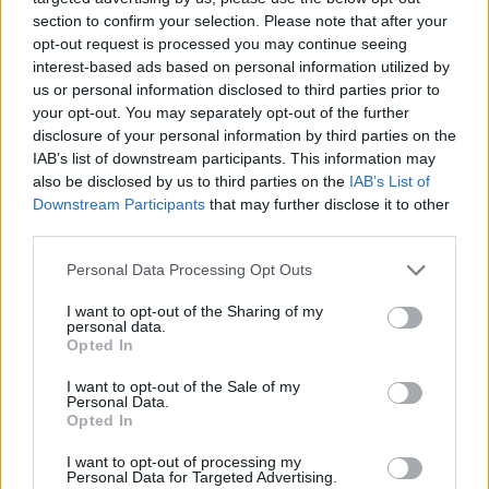
section to confirm your selection. Please note that after your
opt-out request is processed you may continue seeing
interest-based ads based on personal information utilized by
us or personal information disclosed to third parties prior to
your opt-out. You may separately opt-out of the further
disclosure of your personal information by third parties on the
IAB’s list of downstream participants. This information may
also be disclosed by us to third parties on the
IAB’s List of
Downstream Participants
that may further disclose it to other
third parties.
Personal Data Processing Opt Outs
I want to opt-out of the Sharing of my
personal data.
Opted In
I want to opt-out of the Sale of my
Personal Data.
Opted In
Esim for Global
|
Esim for Europe
|
Esim for Caribbean
|
Esim for USA
|
Esim for Italy
|
Esim for Spain
|
Esim
I want to opt-out of processing my
Personal Data for Targeted Advertising.
for Turkey
|
Esim for Germany
|
Esim for Greece
|
Esim