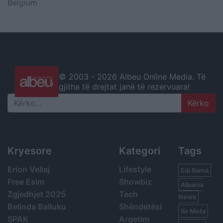
Belgium
© 2003 -
2026 Albeu Online Media. Të
gjitha të drejtat janë të rezervuara!
Search
Kryesore
Kategori
Tags
Erion Veliaj
Lifestyle
Edi Rama
Free Esim
Showbiz
Albania
Zgjedhjet 2025
Tech
News
Belinda Balluku
Shëndetësi
Ilir Meta
SPAK
Argetim