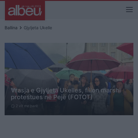
keyboard_arrow_right
Ballina
Gjyljeta Ukelle
Vrasja e Gjyljeta Ukelles, fillon marshi
protestues në Pejë (FOTOT)
2 vit me parë
schedule