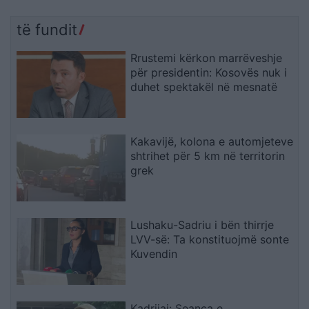
të fundit
Rrustemi kërkon marrëveshje
për presidentin: Kosovës nuk i
duhet spektakël në mesnatë
Kakavijë, kolona e automjeteve
shtrihet për 5 km në territorin
grek
Lushaku-Sadriu i bën thirrje
LVV-së: Ta konstituojmë sonte
Kuvendin
Kadrijaj: Seanca e