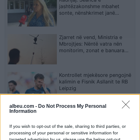
jashtëzakonshme mbahet
sonte, nënshkrimet janë
siguruar
Zjarret në vend, Ministria e
Mbrojtjes: Nëntë vatra nën
monitorim, zonat e banuara
jashtë rrezikut
Kontrollet mjekësore pengojnë
kalimin e Fisnik Asllanit te RB
Leipzig
albeu.com -
Do Not Process My Personal
Information
Afrimi i Rodrit ngushton
hapësirat, Barcelona mund të
humbasë një tjetër xhevahir të
If you wish to opt-out of the sale, sharing to third parties, or
akademisë
processing of your personal or sensitive information for
targeted advertising by us, please use the below opt-out