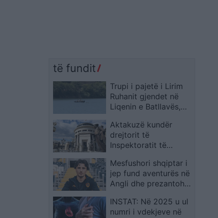
të fundit
Trupi i pajetë i Lirim
Ruhanit gjendet në
Liqenin e Batllavës,
Policia njofton se po
Aktakuzë kundër
vijojnë procedurat e
drejtorit të
nevojshme
Inspektoratit të
Bujqësisë, dyshohet
Mesfushori shqiptar i
për kërkesë ryshfeti
jep fund aventurës në
prej 100 mijë eurosh
Angli dhe prezantohet
te gjiganti grek
INSTAT: Në 2025 u ul
Panathinaikos
numri i vdekjeve në