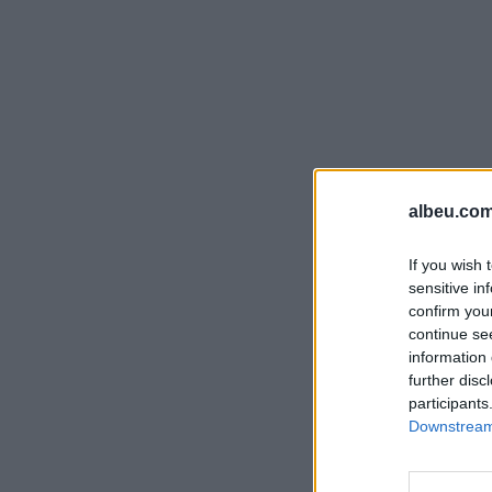
albeu.com
If you wish 
sensitive in
confirm you
continue se
information 
further disc
participants
Downstream 