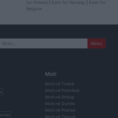
for Finland
|
Esim for Norway
|
Esim for
Belgium
Search
Moti
Moti në Tiranë
Moti në Prishtinë
s
Moti në Shkup
Moti në Durrës
Moti në Prizren
ortale
Moti në Tetovë