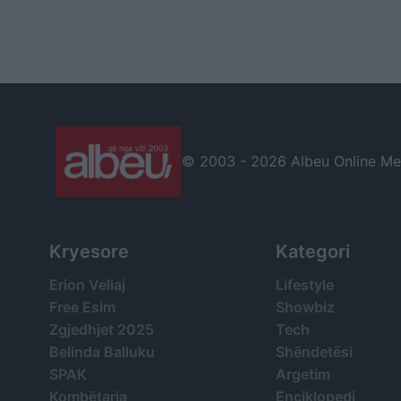
© 2003 -
2026 Albeu Online Medi
Kryesore
Kategori
Erion Veliaj
Lifestyle
Free Esim
Showbiz
Zgjedhjet 2025
Tech
Belinda Balluku
Shëndetësi
SPAK
Argetim
Kombëtarja
Enciklopedi