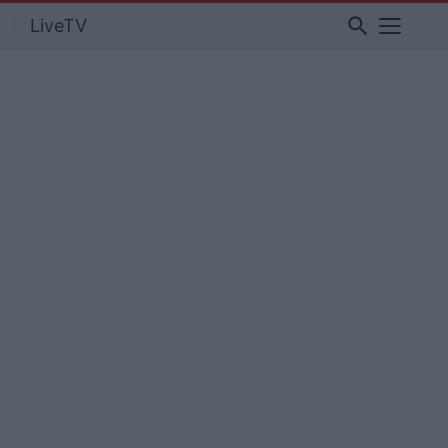
search
LiveTV