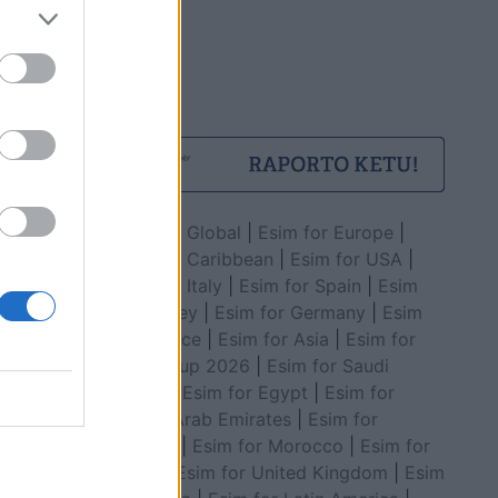
Esim for Global
|
Esim for Europe
|
Esim for Caribbean
|
Esim for USA
|
Esim for Italy
|
Esim for Spain
|
Esim
for Turkey
|
Esim for Germany
|
Esim
for Greece
|
Esim for Asia
|
Esim for
World Cup 2026
|
Esim for Saudi
Arabia
|
Esim for Egypt
|
Esim for
United Arab Emirates
|
Esim for
Balkans
|
Esim for Morocco
|
Esim for
China
|
Esim for United Kingdom
|
Esim