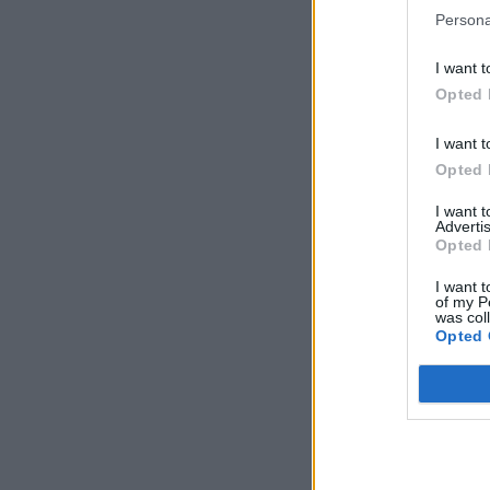
Persona
I want t
Opted 
I want t
Opted 
I want 
Advertis
Opted 
I want t
of my P
was col
Opted 