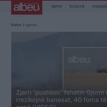
lajme
kosovë
maqed
keyboard_arrow_right
Ballina
gjorom
Zjarri “pushton” fshatin Gjorm 
rrezikojnë banesat, 40 forca të