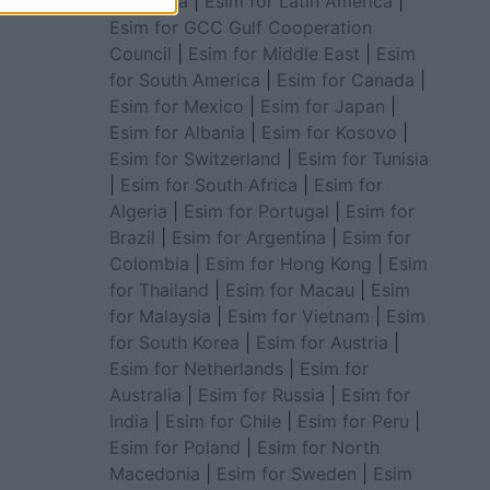
for Africa
|
Esim for Latin America
|
Esim for GCC Gulf Cooperation
Council
|
Esim for Middle East
|
Esim
for South America
|
Esim for Canada
|
Esim for Mexico
|
Esim for Japan
|
Esim for Albania
|
Esim for Kosovo
|
Esim for Switzerland
|
Esim for Tunisia
|
Esim for South Africa
|
Esim for
Algeria
|
Esim for Portugal
|
Esim for
Brazil
|
Esim for Argentina
|
Esim for
Colombia
|
Esim for Hong Kong
|
Esim
for Thailand
|
Esim for Macau
|
Esim
for Malaysia
|
Esim for Vietnam
|
Esim
for South Korea
|
Esim for Austria
|
Esim for Netherlands
|
Esim for
Australia
|
Esim for Russia
|
Esim for
India
|
Esim for Chile
|
Esim for Peru
|
Esim for Poland
|
Esim for North
Macedonia
|
Esim for Sweden
|
Esim