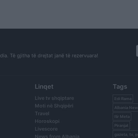
a. Të gjitha të drejtat janë të rezervuara!
Linqet
Tags
Live tv shqiptare
Edi Rama
Moti në Shqipëri
Albania New
Travel
Ilir Meta
Horoskopi
Piranjat
Livescore
gazeta, tv, p
News from Albania