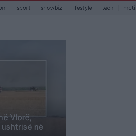
oni
sport
showbiz
lifestyle
tech
moti
në Vlorë,
 ushtrisë në