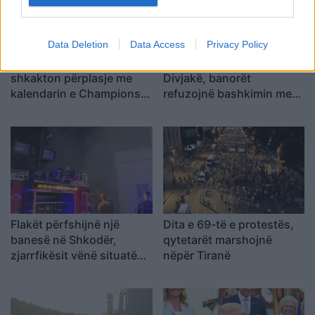
Data Deletion
Data Access
Privacy Policy
Koncerti i Kanye West
Dita e tetë e protestës në
shkakton përplasje me
Divjakë, banorët
kalendarin e Champions
refuzojnë bashkimin me
League në Kazakistan
Lushnjen
Flakët përfshijnë një
Dita e 69-të e protestës,
banesë në Shkodër,
qytetarët marshojnë
zjarrfikësit vënë situatën
nëpër Tiranë
nën kontroll