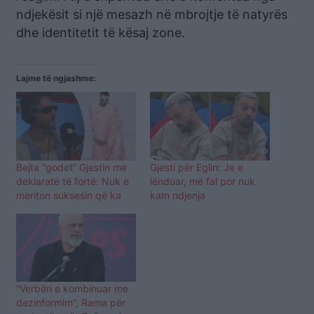
ndjekësit si një mesazh në mbrojtje të natyrës
dhe identitetit të kësaj zone.
Lajme të ngjashme:
Bejta “godet” Gjestin me
Gjesti për Eglin: Je e
deklaratë të fortë: Nuk e
lënduar, më fal por nuk
meriton suksesin që ka
kam ndjenja
“Verbëri e kombinuar me
dezinformim”, Rama për