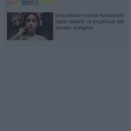
Kina zbulon robotë humanoidë
tepër realistë, të projektuar për
shoqëri afatgjatë