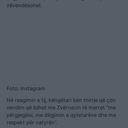
zëvendësohet.
Foto: Instagram
Në reagimin e tij, këngëtari bën thirrje që çdo
vendim që lidhet me Zvërnecin të merret “me
përgjegjësi, me dëgjimin e qytetarëve dhe me
respekt për natyrën”.