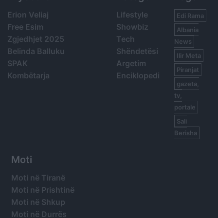
Erion Veliaj
Lifestyle
Edi Rama
Free Esim
Showbiz
Albania
Zgjedhjet 2025
Tech
News
Belinda Balluku
Shëndetësi
Ilir Meta
SPAK
Argetim
Piranjat
Kombëtarja
Enciklopedi
gazeta,
tv,
portale
Sali
Berisha
Moti
Moti në Tiranë
Moti në Prishtinë
Moti në Shkup
Moti në Durrës