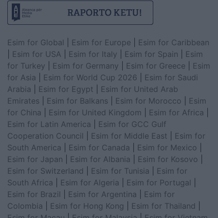
Esim for Global
|
Esim for Europe
|
Esim for Caribbean
|
Esim for USA
|
Esim for Italy
|
Esim for Spain
|
Esim
for Turkey
|
Esim for Germany
|
Esim for Greece
|
Esim
for Asia
|
Esim for World Cup 2026
|
Esim for Saudi
Arabia
|
Esim for Egypt
|
Esim for United Arab
Emirates
|
Esim for Balkans
|
Esim for Morocco
|
Esim
for China
|
Esim for United Kingdom
|
Esim for Africa
|
Esim for Latin America
|
Esim for GCC Gulf
Cooperation Council
|
Esim for Middle East
|
Esim for
South America
|
Esim for Canada
|
Esim for Mexico
|
Esim for Japan
|
Esim for Albania
|
Esim for Kosovo
|
Esim for Switzerland
|
Esim for Tunisia
|
Esim for
South Africa
|
Esim for Algeria
|
Esim for Portugal
|
Esim for Brazil
|
Esim for Argentina
|
Esim for
Colombia
|
Esim for Hong Kong
|
Esim for Thailand
|
Esim for Macau
|
Esim for Malaysia
|
Esim for Vietnam