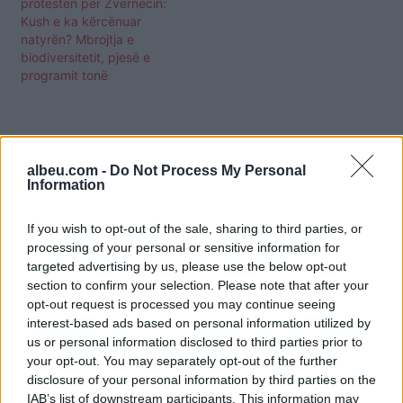
protestën për Zvërnecin:
Kush e ka kërcënuar
natyrën? Mbrojtja e
biodiversitetit, pjesë e
programit tonë
albeu.com -
Do Not Process My Personal
Information
If you wish to opt-out of the sale, sharing to third parties, or
processing of your personal or sensitive information for
targeted advertising by us, please use the below opt-out
section to confirm your selection. Please note that after your
opt-out request is processed you may continue seeing
interest-based ads based on personal information utilized by
us or personal information disclosed to third parties prior to
your opt-out. You may separately opt-out of the further
disclosure of your personal information by third parties on the
Shtuar
më
3.06.2026 13:33
IAB’s list of downstream participants. This information may