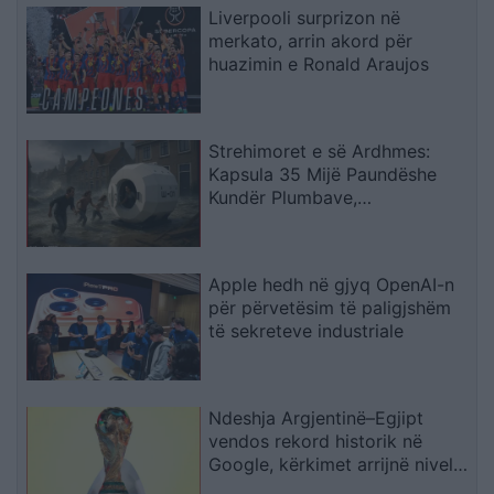
Liverpooli surprizon në
merkato, arrin akord për
huazimin e Ronald Araujos
Strehimoret e së Ardhmes:
Kapsula 35 Mijë Paundëshe
Kundër Plumbave,
Shpërthimeve dhe Fatkeqësive
Natyrore
Apple hedh në gjyq OpenAI-n
për përvetësim të paligjshëm
të sekreteve industriale
Ndeshja Argjentinë–Egjipt
vendos rekord historik në
Google, kërkimet arrijnë nivele
të papara