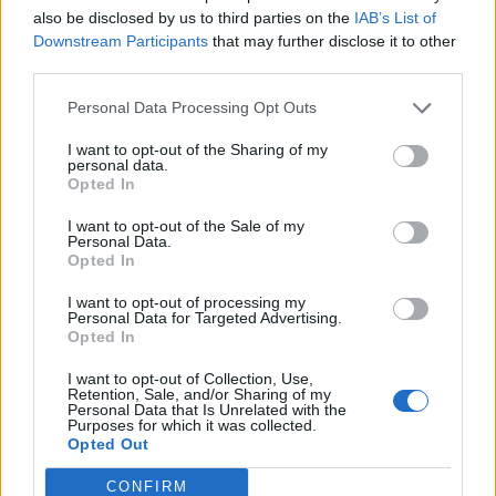
Tags:
,
also be disclosed by us to third parties on the
IAB’s List of
gjesti
zverneci
Downstream Participants
that may further disclose it to other
third parties.
Personal Data Processing Opt Outs
I want to opt-out of the Sharing of my
personal data.
Opted In
I want to opt-out of the Sale of my
Personal Data.
Opted In
I want to opt-out of processing my
Personal Data for Targeted Advertising.
Opted In
Kurti kundërshton
Gramsh, tre zjarre nën
kërkesat e LDK-së: Asnjë
kontroll pas ndërhyrjes në
I want to opt-out of Collection, Use,
marrëveshje nuk mund të
terrene të vështira
Retention, Sale, and/or Sharing of my
Personal Data that Is Unrelated with the
zhbëjë vullnetin qytetar
Purposes for which it was collected.
Opted Out
CONFIRM