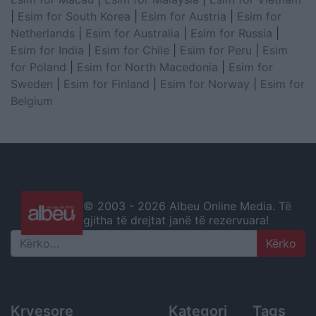
|
Esim for South Korea
|
Esim for Austria
|
Esim for
Netherlands
|
Esim for Australia
|
Esim for Russia
|
Esim for India
|
Esim for Chile
|
Esim for Peru
|
Esim
for Poland
|
Esim for North Macedonia
|
Esim for
Sweden
|
Esim for Finland
|
Esim for Norway
|
Esim for
Belgium
© 2003 -
2026 Albeu Online Media. Të
gjitha të drejtat janë të rezervuara!
Search
Kryesore
Kategori
Tags