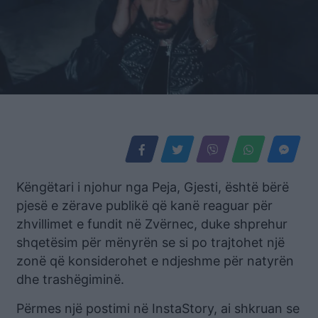
Këngëtari i njohur nga Peja, Gjesti, është bërë
pjesë e zërave publikë që kanë reaguar për
zhvillimet e fundit në Zvërnec, duke shprehur
shqetësim për mënyrën se si po trajtohet një
zonë që konsiderohet e ndjeshme për natyrën
dhe trashëgiminë.
Përmes një postimi në InstaStory, ai shkruan se