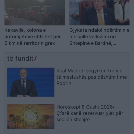
Kakavijë, kolona e
Gjykata ndaloi ndërtimin e
automjeteve shtrihet për
një salle vallëzimi në
5 km në territorin grek
Shtëpinë e Bardhë,
reagon Trump: Do ta
çojmë çështjen në
të fundit
Gjykatën e Lartë
Real Madridi shqyrton tre yje
të mesfushës pas dështimit me
Rodrin
Horoskopi 8 Gusht 2026/
Çfarë kanë rezervuar yjet për
secilën shenjë?