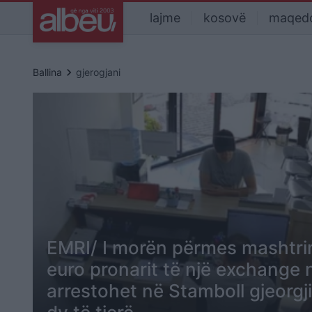
lajme
kosovë
maqed
keyboard_arrow_right
Ballina
gjerogjani
EMRI/ I morën përmes mashtrim
euro pronarit të një exchange 
arrestohet në Stamboll gjeorgji