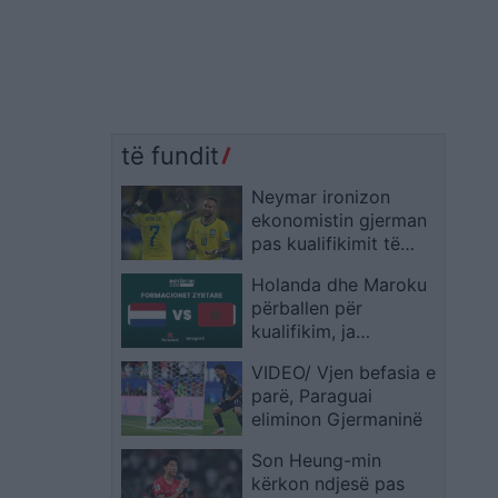
të fundit
Neymar ironizon
ekonomistin gjerman
pas kualifikimit të
Brazilit: Provoje sërish
Holanda dhe Maroku
në Botërorin e
përballen për
ardhshëm
kualifikim, ja
formacionet zyrtare
VIDEO/ Vjen befasia e
parë, Paraguai
eliminon Gjermaninë
Son Heung-min
kërkon ndjesë pas