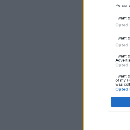
Persona
I want t
Opted 
I want t
Opted 
I want 
Advertis
Opted 
I want t
of my P
was col
Opted 