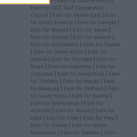
for Africa
|
Esim for Latin America
|
Esim for GCC Gulf Cooperation
Council
|
Esim for Middle East
|
Esim
for South America
|
Esim for Canada
|
Esim for Mexico
|
Esim for Japan
|
Esim for Albania
|
Esim for Kosovo
|
Esim for Switzerland
|
Esim for Tunisia
|
Esim for South Africa
|
Esim for
Algeria
|
Esim for Portugal
|
Esim for
Brazil
|
Esim for Argentina
|
Esim for
Colombia
|
Esim for Hong Kong
|
Esim
for Thailand
|
Esim for Macau
|
Esim
for Malaysia
|
Esim for Vietnam
|
Esim
for South Korea
|
Esim for Austria
|
Esim for Netherlands
|
Esim for
Australia
|
Esim for Russia
|
Esim for
India
|
Esim for Chile
|
Esim for Peru
|
Esim for Poland
|
Esim for North
Macedonia
|
Esim for Sweden
|
Esim