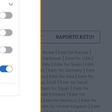
Esim for Global
|
Esim for Europe
|
Esim for Caribbean
|
Esim for USA
|
Esim for Italy
|
Esim for Spain
|
Esim
for Turkey
|
Esim for Germany
|
Esim
for Greece
|
Esim for Asia
|
Esim for
World Cup 2026
|
Esim for Saudi
Arabia
|
Esim for Egypt
|
Esim for
United Arab Emirates
|
Esim for
Balkans
|
Esim for Morocco
|
Esim for
China
|
Esim for United Kingdom
|
Esim