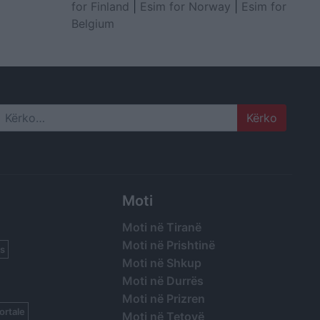
for Finland
|
Esim for Norway
|
Esim for
Belgium
Search
Moti
Moti në Tiranë
Moti në Prishtinë
s
Moti në Shkup
Moti në Durrës
Moti në Prizren
ortale
Moti në Tetovë