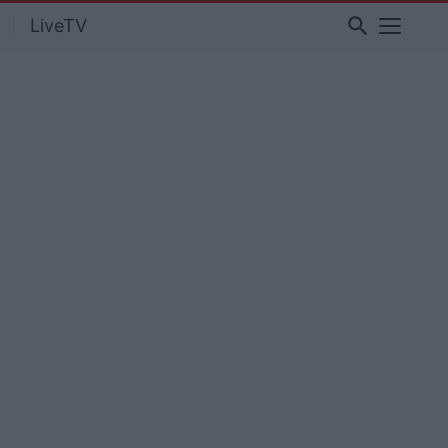
search
LiveTV