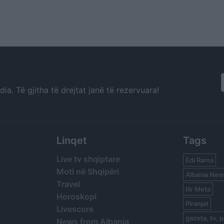
a. Të gjitha të drejtat janë të rezervuara!
Linqet
Tags
Live tv shqiptare
Edi Rama
Moti në Shqipëri
Albania New
Travel
Ilir Meta
Horoskopi
Piranjat
Livescore
gazeta, tv, p
News from Albania