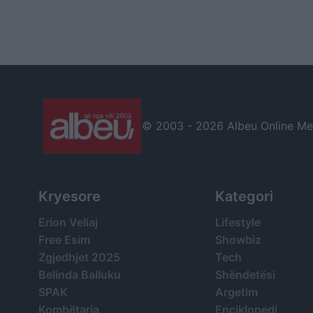
© 2003 -
2026 Albeu Online Medi
Kryesore
Kategori
Erion Veliaj
Lifestyle
Free Esim
Showbiz
Zgjedhjet 2025
Tech
Belinda Balluku
Shëndetësi
SPAK
Argetim
Kombëtarja
Enciklopedi