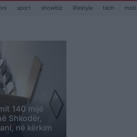
oni
sport
showbiz
lifestyle
tech
moti
it 140 mijë
në Shkodër,
ani, në kërkim