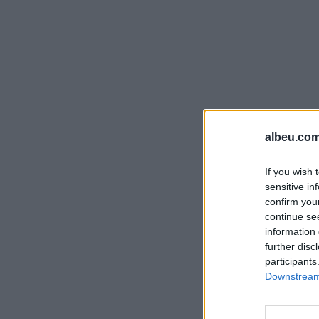
albeu.com
If you wish 
sensitive in
confirm you
continue se
information 
further disc
participants
Downstream 