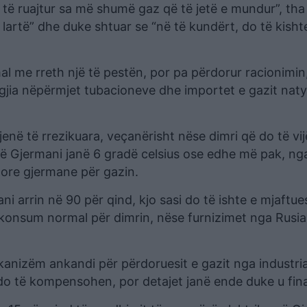
 të ruajtur sa më shumë gaz që të jetë e mundur”, tha
ë lartë” dhe duke shtuar se “në të kundërt, do të kish
 me rreth një të pestën, por pa përdorur racionimin
gjia nëpërmjet tubacioneve dhe importet e gazit naty
jenë të rrezikuara, veçanërisht nëse dimri që do të vij
ë Gjermani janë 6 gradë celsius ose edhe më pak, ng
latore gjermane për gazin.
i arrin në 90 për qind, kjo sasi do të ishte e mjaftu
 konsum normal për dimrin, nëse furnizimet nga Rusia
kanizëm ankandi për përdoruesit e gazit nga industria
 të kompensohen, por detajet janë ende duke u final