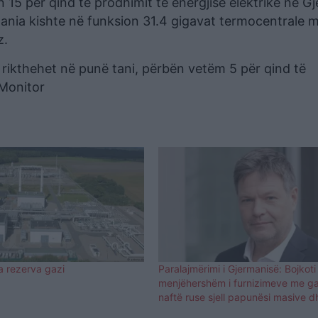
 15 për qind të prodhimit të energjisë elektrike në G
mania kishte në funksion 31.4 gigavat termocentrale 
z.
 të rikthehet në punë tani, përbën vetëm 5 për qind të
 Monitor
a rezerva gazi
Paralajmërimi i Gjermanisë: Bojkoti 
menjëhershëm i furnizimeve me g
naftë ruse sjell papunësi masive d