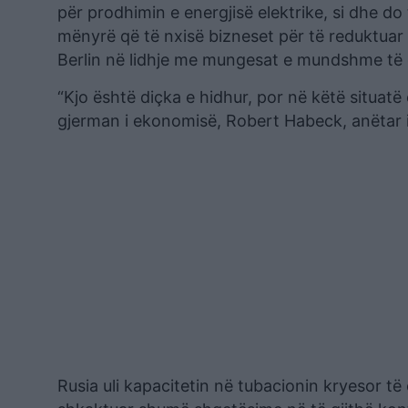
për prodhimin e energjisë elektrike, si dhe d
mënyrë që të nxisë bizneset për të reduktuar k
Berlin në lidhje me mungesat e mundshme të g
“Kjo është diҫka e hidhur, por në këtë situatë 
gjerman i ekonomisë, Robert Habeck, anëtar i 
Rusia uli kapacitetin në tubacionin kryesor të