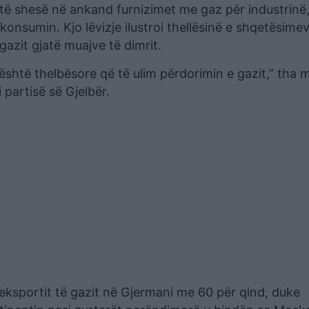
o të shesë në ankand furnizimet me gaz për industrinë
onsumin. Kjo lëvizje ilustroi thellësinë e shqetësime
azit gjatë muajve të dimrit.
është thelbësore që të ulim përdorimin e gazit,” tha mi
partisë së Gjelbër.
 eksportit të gazit në Gjermani me 60 për qind, duke