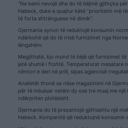
“Ne kemi nevojë dhe do të bëjmë gjithçka për
Habeck, duke e quajtur këtë “prioritetin më t
të forta shtrënguese në dimër”.
Gjermania synon të reduktojë konsumin normal
ndërkohë që do të rrisë furnizimet nga Norve
lëngshëm.
Megjithatë, kjo mund të bëjë që furnizimet të 
jetë shumë i ftohtë. Temperaturat mesatare n
nëntori e deri në prill, sipas agjencisë rregul
Analistët thonë se nëse magazinimi në Gjerman
për të mbuluar vetëm dy ose tre muaj me një
ndërpriten plotësisht.
Gjermania do të prezantojë gjithashtu një me
Habeck. Kompanitë që reduktojnë konsumin do