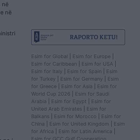
, në
ve në
nistri
Esim for Global
|
Esim for Europe
|
Esim for Caribbean
|
Esim for USA
|
Esim for Italy
|
Esim for Spain
|
Esim
for Turkey
|
Esim for Germany
|
Esim
for Greece
|
Esim for Asia
|
Esim for
World Cup 2026
|
Esim for Saudi
Arabia
|
Esim for Egypt
|
Esim for
United Arab Emirates
|
Esim for
Balkans
|
Esim for Morocco
|
Esim for
China
|
Esim for United Kingdom
|
Esim
for Africa
|
Esim for Latin America
|
Esim for GCC Gulf Cooperation