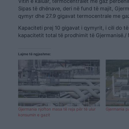
Vitin e kaluar, termocentralet me gaz përbënin
Sipas të dhënave, deri në fund të majit, Gjer
qymyr dhe 27.9 gigavat termocentrale me ga
Kapaciteti prej 10 gigavat i qymyrit, i cili do
kapacitetit total të prodhimit të Gjermanisë./
Lajme të ngjashme:
Gjermania njofton masa të reja për të ulur
Gjermania p
konsumin e gazit