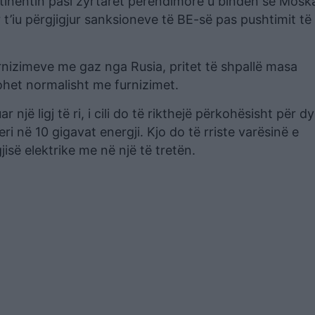
inentin pasi zyrtarët perëndimorë u bindën se Moska
r t’iu përgjigjur sanksioneve të BE-së pas pushtimit të
 furnizimeve me gaz nga Rusia, pritet të shpallë masa
ohet normalisht me furnizimet.
një ligj të ri, i cili do të rikthejë përkohësisht për dy
 në 10 gigavat energji. Kjo do të rriste varësinë e
së elektrike me në një të tretën.