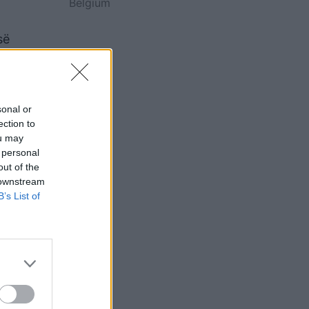
Belgium
së
ë
sonal or
ection to
he janë
ou may
 shtyrje
 personal
anë
out of the
 downstream
B’s List of
t
jin
ntuar se