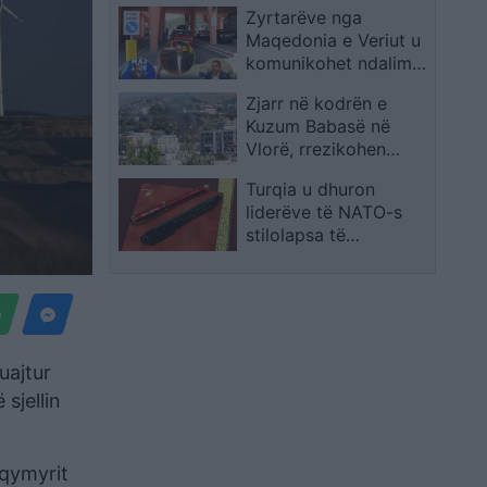
Zyrtarëve nga
skuadrën
Maqedonia e Veriut u
komunikohet ndalim
hyrjeje në Shqipëri
Zjarr në kodrën e
Kuzum Babasë në
Vlorë, rrezikohen
shtëpitë pranë zonës
Turqia u dhuron
liderëve të NATO-s
stilolapsa të
personalizuar si kujtim
nga samiti
uajtur
sjellin
 qymyrit