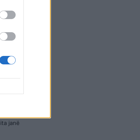
ë BE-së.
zimeve
ën e
ë
ës
tive për
 si
ita janë