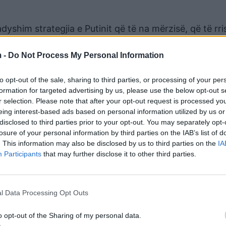
dyshim strategjia e Putinit që të na mërzisë, që të rri
jmë që kjo të ndodhë.”
 -
Do Not Process My Personal Information
rmanisë për klimën, e cila synon reduktimin gradual t
ë shumë karbon sesa gazi.
to opt-out of the sale, sharing to third parties, or processing of your per
formation for targeted advertising by us, please use the below opt-out s
në mbetur aktive kanë një kapacitet prej 4 gigavat d
r selection. Please note that after your opt-out request is processed y
ij viti. Për këto centrale bërthamore nuk do të ketë një
eing interest-based ads based on personal information utilized by us or
në përfundimin se rreziqet teknike dhe ato të sigurisë j
disclosed to third parties prior to your opt-out. You may separately opt-
losure of your personal information by third parties on the IAB’s list of
. This information may also be disclosed by us to third parties on the
IA
Participants
that may further disclose it to other third parties.
a importonte 55 për qind të gazit të saj nga Rusia.
rton gaz nga Rusia, Gazprom, ka reduktuar furnizime
kalon nga Deti Baltik deri në Gjermani, duke ia vënë fa
l Data Processing Opt Outs
jisjet e pompimit nga Siemens Energy në Montreal.
o opt-out of the Sharing of my personal data.
ë hedhur poshtë pretendimet e Gazprom, duke argume