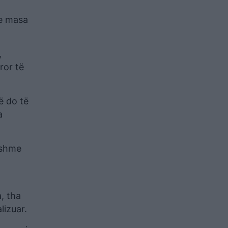
te masa
,
ror të
ë do të
a
eshme
, tha
izuar.