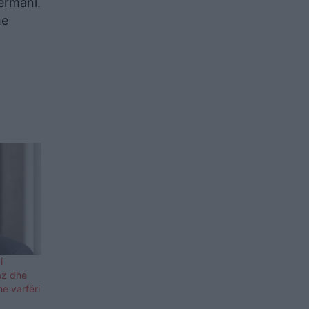
jermani.
me
i
az dhe
he varfëri