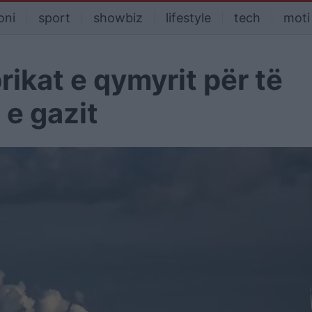
oni
sport
showbiz
lifestyle
tech
moti
rikat e qymyrit për të
e gazit