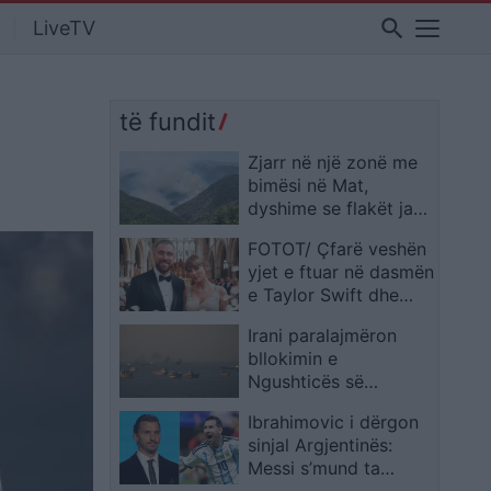
search
LiveTV
të fundit
Zjarr në një zonë me
bimësi në Mat,
dyshime se flakët janë
ndezur qëllimisht
FOTOT/ Çfarë veshën
yjet e ftuar në dasmën
e Taylor Swift dhe
Travis Kelce
Irani paralajmëron
bllokimin e
Ngushticës së
Hormuzit pas sulmeve
Ibrahimovic i dërgon
të reja amerikane,
sinjal Argjentinës:
nafta ngjitet sërish
Messi s’mund ta
mbajë i vetëm