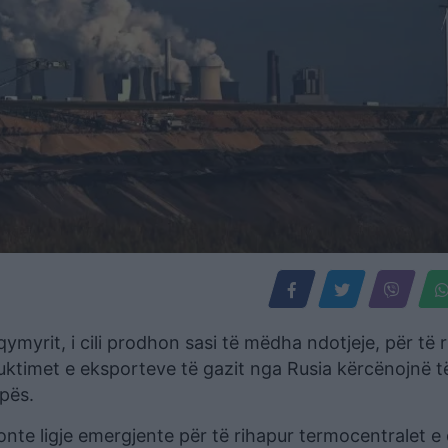
myrit, i cili prodhon sasi të mëdha ndotjeje, për të r
uktimet e eksporteve të gazit nga Rusia kërcënojnë të 
pës.
onte ligje emergjente për të rihapur termocentralet e