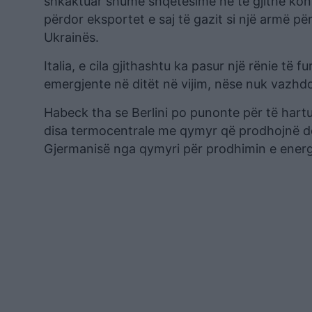
shkaktuar shumë shqetësime në të gjithë kont
përdor eksportet e saj të gazit si një armë pë
Ukrainës.
Italia, e cila gjithashtu ka pasur një rënie të
emergjente në ditët në vijim, nëse nuk vazhd
Habeck tha se Berlini po punonte për të hartuar 
disa termocentrale me qymyr që prodhojnë deri
Gjermanisë nga qymyri për prodhimin e energji