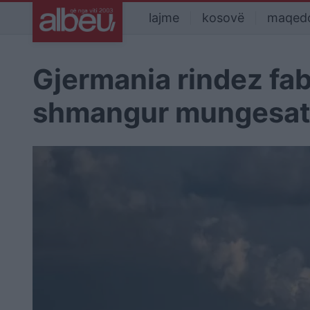
lajme
kosovë
maqed
Gjermania rindez fab
shmangur mungesat 