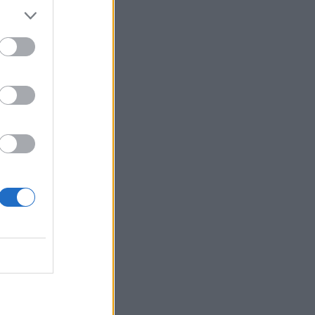
Belgium
z për