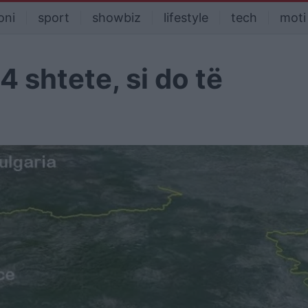
oni
sport
showbiz
lifestyle
tech
moti
4 shtete, si do të