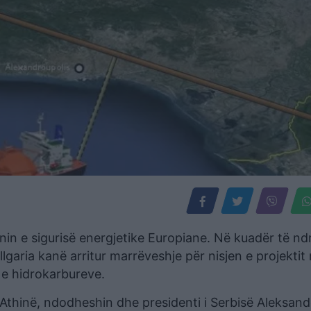
anin e sigurisë energjetike Europiane. Në kuadër të nd
lgaria kanë arritur marrëveshje për nisjen e projektit
 e hidrokarbureve.
Athinë, ndodheshin dhe presidenti i Serbisë Aleksand