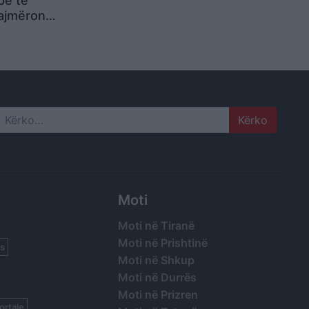
pë të
ajmëron
rtarë të
Search
Moti
Moti në Tiranë
Moti në Prishtinë
s
Moti në Shkup
Moti në Durrës
Moti në Prizren
ortale