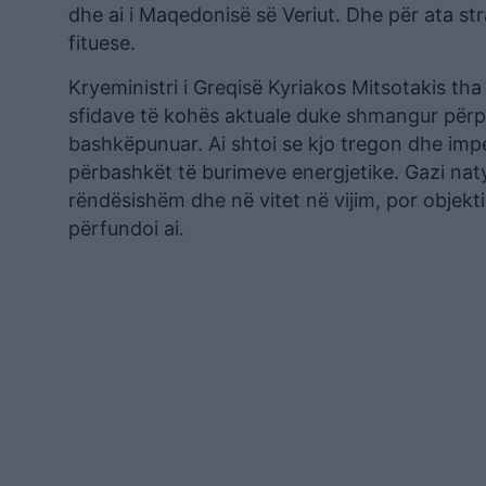
dhe ai i Maqedonisë së Veriut. Dhe për ata str
fituese.
Kryeministri i Greqisë Kyriakos Mitsotakis th
sfidave të kohës aktuale duke shmangur përpl
bashkëpunuar. Ai shtoi se kjo tregon dhe imp
përbashkët të burimeve energjetike. Gazi naty
rëndësishëm dhe në vitet në vijim, por objektiv
përfundoi ai.