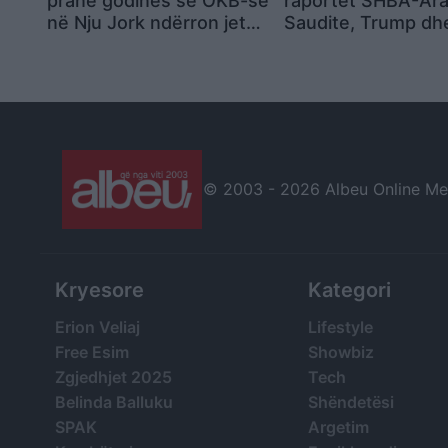
pranë godinës së OKB-së
raportet SHBA-Ara
në Nju Jork ndërron jetë
Saudite, Trump dh
në spital
Salman mes tensi
të reja
© 2003 -
2026 Albeu Online Medi
Kryesore
Kategori
Erion Veliaj
Lifestyle
Free Esim
Showbiz
Zgjedhjet 2025
Tech
Belinda Balluku
Shëndetësi
SPAK
Argetim