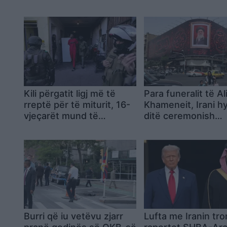
Kili përgatit ligj më të
Para funeralit të Al
rreptë për të miturit, 16-
Khameneit, Irani h
vjeçarët mund të
ditë ceremonish
përballen me gjykim si të
përkujtimore nën 
rritur për krime të rënda
forta sigurie dhe
mobilizim të gjerë 
Burri që iu vetëvu zjarr
Lufta me Iranin tro