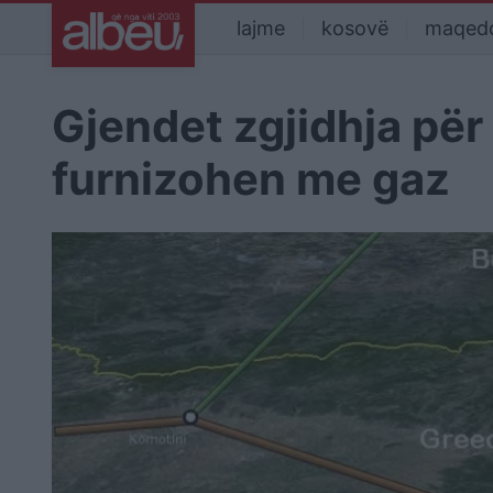
lajme
kosovë
maqed
Gjendet zgjidhja për 
furnizohen me gaz