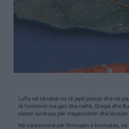
Lufta në Ukrainë nis të japë pasoja dhe në pl
të furnizimit me gaz dhe naftë, Greqia dhe Bul
sistem lundrues për magazinimin dhe lëvizjen
Në ceremoninë për firmosjen e kontratës, në 