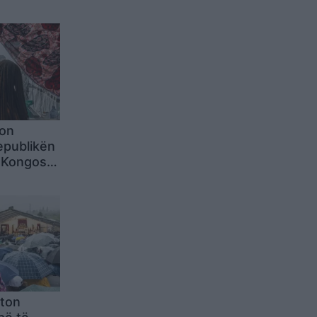
ton
epublikën
 Kongos,
ndërsa
time
hton