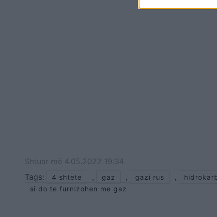
Shtuar
më
4.05.2022 19:34
Tags:
,
,
,
4 shtete
gaz
gazi rus
hidrokar
si do te furnizohen me gaz