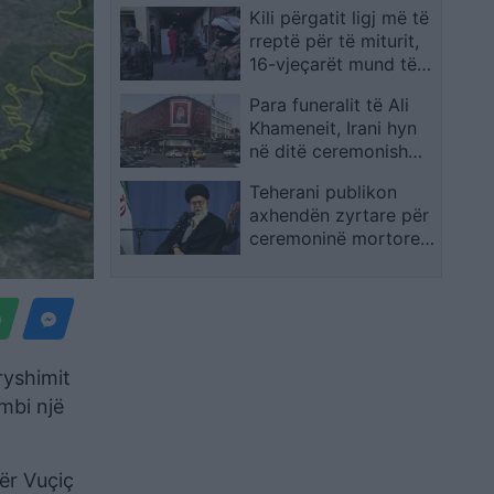
Kili përgatit ligj më të
rreptë për të miturit,
16-vjeçarët mund të
përballen me gjykim si
Para funeralit të Ali
të rritur për krime të
Khameneit, Irani hyn
rënda
në ditë ceremonish
përkujtimore nën
Teherani publikon
masa të forta sigurie
axhendën zyrtare për
dhe mobilizim të gjerë
ceremoninë mortore
qytetar
të Ajatollah Ali
Khameneit,
delegacione nga rreth
100 shtete priten në
funeral
ryshimit
 mbi një
ër Vuçiç