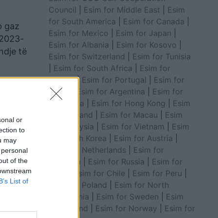
Council
|
Esim for Middle East
|
Esim
for South America
|
Esim for Canada
|
b gaz
Esim for Mexico
|
Esim for Japan
|
 2023-
Esim for Albania
|
Esim for Kosovo
|
ndje të
Esim for Switzerland
|
Esim for Tunisia
|
Esim for South Africa
|
Esim for
Algeria
|
Esim for Portugal
|
Esim for
 bëhet
Brazil
|
Esim for Argentina
|
Esim for
Colombia
|
Esim for Hong Kong
|
Esim
r
for Thailand
|
Esim for Macau
|
Esim
sonal or
for Malaysia
|
Esim for Vietnam
|
Esim
ection to
for South Korea
|
Esim for Austria
|
ou may
 në
Esim for Netherlands
|
Esim for
 personal
 si dhe
out of the
Australia
|
Esim for Russia
|
Esim for
 downstream
India
|
Esim for Chile
|
Esim for Peru
|
B’s List of
Esim for Poland
|
Esim for North
Macedonia
|
Esim for Sweden
|
Esim
for Finland
|
Esim for Norway
|
Esim for