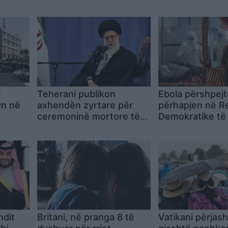
i
Teherani publikon
Ebola përshpej
yn në
axhendën zyrtare për
përhapjen në R
ceremoninë mortore të
Demokratike të
masa të
Ajatollah Ali Khameneit,
438 të vdekur 
delegacione nga rreth
OBSH fillon traj
qytetar
100 shtete priten në
eksperimentale
funeral
ndit
Britani, në pranga 8 të
Vatikani përjas