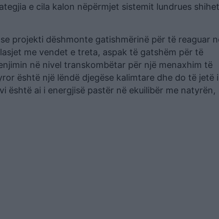
ategjia e cila kalon nëpërmjet sistemit lundrues shihet
a se projekti dëshmonte gatishmërinë për të reaguar n
asjet me vendet e treta, aspak të gatshëm për të
enjimin në nivel transkombëtar për një menaxhim të
ror është një lëndë djegëse kalimtare dhe do të jetë i
i është ai i energjisë pastër në ekuilibër me natyrën,