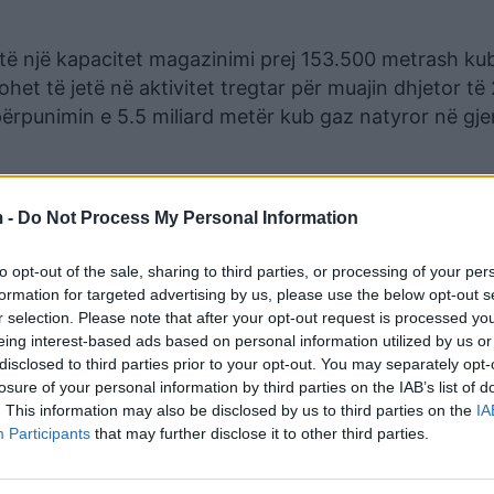
etë një kapacitet magazinimi prej 153.500 metrash ku
het të jetë në aktivitet tregtar për muajin dhjetor të
 përpunimin e 5.5 miliard metër kub gaz natyror në gje
Për presidentin e Këshillit Europian, Charles Michel,
ekton prioritetet duke rifurnizuar Greqinë, Bullgarinë,
 -
Do Not Process My Personal Information
 sipas tij do të ndihmojë në clirimin e rajonit juglindo
to opt-out of the sale, sharing to third parties, or processing of your per
 e Rusisë.
formation for targeted advertising by us, please use the below opt-out s
r selection. Please note that after your opt-out request is processed y
andrupolis, aktualisht në fazë ndërtimi në një kantier
eing interest-based ads based on personal information utilized by us or
uro dhe mbështetet nga fonde europiane dhe qeveritare
disclosed to third parties prior to your opt-out. You may separately opt-
losure of your personal information by third parties on the IAB’s list of
. This information may also be disclosed by us to third parties on the
IA
Participants
that may further disclose it to other third parties.