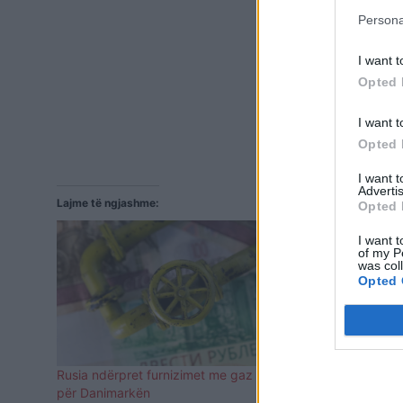
Persona
I want t
Opted 
I want t
Opted 
I want 
Advertis
Lajme të ngjashme:
Opted 
I want t
of my P
was col
Opted 
Rusia ndërpret furnizimet me gaz natyror
Mbyllet tuba
për Danimarkën
Estonisë