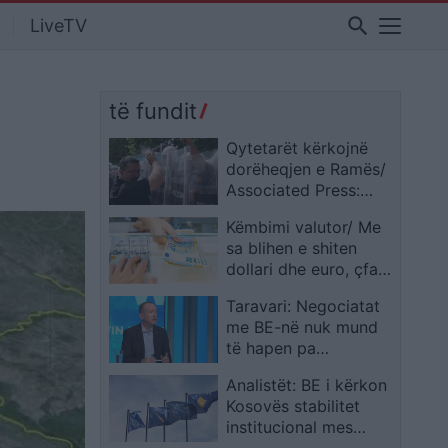
search
LiveTV
të fundit
Qytetarët kërkojnë
dorëheqjen e Ramës/
Associated Press:
Policia përdori gaz
Këmbimi valutor/ Me
lotsjellës dhe spraj,
sa blihen e shiten
protestat kundër
dollari dhe euro, çfarë
qeverisë dhe
ndodh me monedhat
kryeministrit
Taravari: Negociatat
e tjera
me BE-në nuk mund
të hapen pa
ndryshimet
Analistët: BE i kërkon
kushtetuese
Kosovës stabilitet
institucional mes
krizës politike