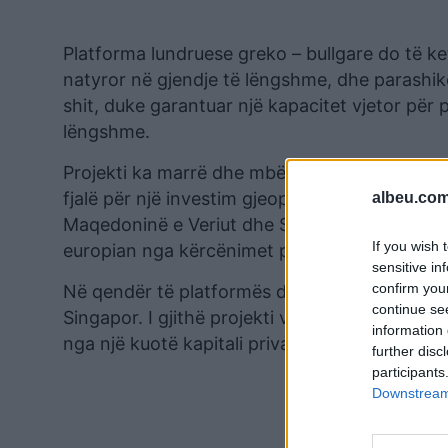
Platforma lundruese greko – bullgare do të k
natyror në gjendje të lëngshme, dhe parashiko
shit, duke garantuar një kapacitet vjetor për
lëngshme.
Projekti ka marrë dhe mbështetjen Europiane. 
fjalë për një investim gjeopolitik. Sistemi refl
albeu.com
Maqedoninë e Veriut dhe Serbinë. Një gjë e tillë
If you wish 
europian nga kërcënimet për furnizim nga ana
sensitive in
confirm you
Në qendër të platformës do të jetë anija Aleks
continue se
Singapor. I gjithë projekti vlen 410 milion e
information 
nga një kuotë kapitali privat./albeu.com
further disc
participants
Downstream 