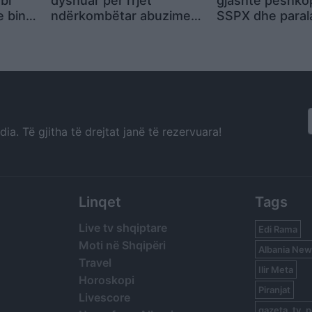
bi
dyshuar për rrjet
gjashtë peshko
e bin
ndërkombëtar abuzimesh
SSPX dhe paral
oneve
seksuale ndaj grave pas
masa edhe për
drogimit
mbështetësit zy
grupit
a. Të gjitha të drejtat janë të rezervuara!
Linqet
Tags
Live tv shqiptare
Edi Rama
Moti në Shqipëri
Albania New
Travel
Ilir Meta
Horoskopi
Piranjat
Livescore
gazeta, tv, p