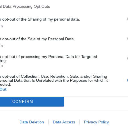
l Data Processing Opt Outs
o opt-out of the Sharing of my personal data.
In
o opt-out of the Sale of my Personal Data.
In
to opt-out of processing my Personal Data for Targeted
ing.
In
o opt-out of Collection, Use, Retention, Sale, and/or Sharing
ersonal Data that Is Unrelated with the Purposes for which it
lected.
Out
CONFIRM
cioni i gazit mes Finlandës dhe
Gazprom ndalon furnizimet me ga
Data Deletion
Data Access
Privacy Policy
Letoninë