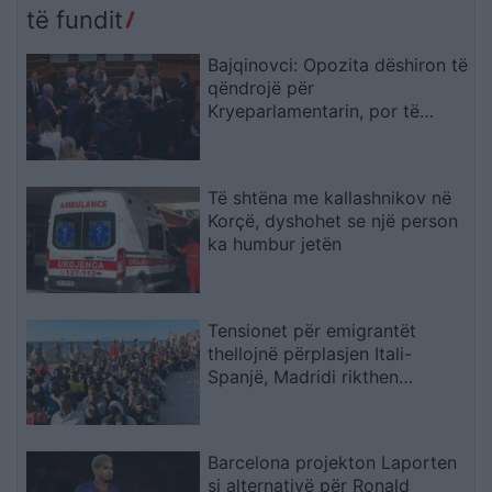
të fundit
Bajqinovci: Opozita dëshiron të
qëndrojë për
Kryeparlamentarin, por të
largohet për Presidentin
Të shtëna me kallashnikov në
Korçë, dyshohet se një person
ka humbur jetën
Tensionet për emigrantët
thellojnë përplasjen Itali-
Spanjë, Madridi rikthen
kontrollet në kufi
Barcelona projekton Laporten
si alternativë për Ronald