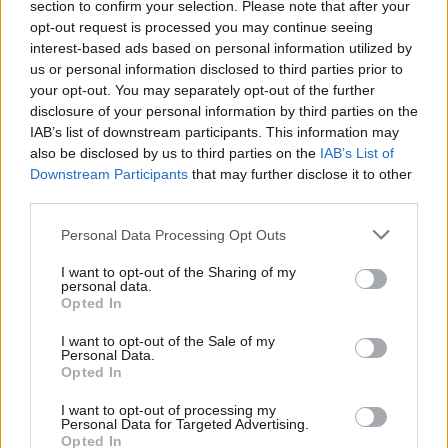
section to confirm your selection. Please note that after your
opt-out request is processed you may continue seeing
interest-based ads based on personal information utilized by
us or personal information disclosed to third parties prior to
your opt-out. You may separately opt-out of the further
disclosure of your personal information by third parties on the
IAB’s list of downstream participants. This information may
also be disclosed by us to third parties on the
IAB’s List of
Downstream Participants
that may further disclose it to other
third parties.
Personal Data Processing Opt Outs
I want to opt-out of the Sharing of my
personal data.
Opted In
I want to opt-out of the Sale of my
Personal Data.
Esim for Global
|
Esim for Europe
|
Esim for Caribbean
Opted In
|
Esim for USA
|
Esim for Italy
|
Esim for Spain
|
Esim
I want to opt-out of processing my
for Turkey
|
Esim for Germany
|
Esim for Greece
|
Esim
Personal Data for Targeted Advertising.
Opted In
for Asia
|
Esim for World Cup 2026
|
Esim for Saudi