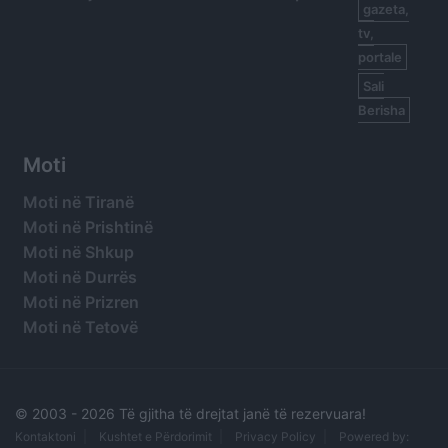
gazeta,
tv,
portale
Sali
Berisha
Moti
Moti në Tiranë
Moti në Prishtinë
Moti në Shkup
Moti në Durrës
Moti në Prizren
Moti në Tetovë
© 2003 -
2026 Të gjitha të drejtat janë të rezervuara!
Kontaktoni
Kushtet e Përdorimit
Privacy Policy
Powered by: