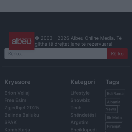
© 2003 -
2026 Albeu Online Media. Të
gjitha të drejtat janë të rezervuara!
Search
Kryesore
Kategori
Tags
Erion Veliaj
Lifestyle
Edi Rama
Free Esim
Showbiz
Albania
Zgjedhjet 2025
Tech
News
Belinda Balluku
Shëndetësi
Ilir Meta
SPAK
Argetim
Piranjat
Kombëtarja
Enciklopedi