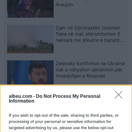
Araujon
Zjarr në Gjirokastër/ Izolohet
flaka në mal, shkrumbohen 3
hektarë me shkurre e barishte
në kufirin mes Golemit dhe
Progonatit
Zelensky konfirmon se Ukraina
nuk e ndryshon qëndrimin për
mosnjohjen e Kosovës
albeu.com -
Do Not Process My Personal
Kusari-Lila akuzon opozitën
Information
për politikë të nxitur nga
emocionet dhe mllefi
If you wish to opt-out of the sale, sharing to third parties, or
processing of your personal or sensitive information for
targeted advertising by us, please use the below opt-out