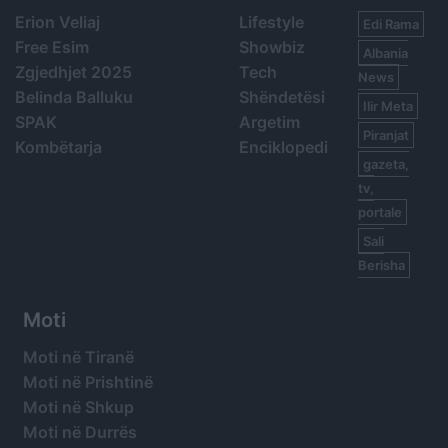
Erion Veliaj
Lifestyle
Edi Rama
Free Esim
Showbiz
Albania
Zgjedhjet 2025
Tech
News
Belinda Balluku
Shëndetësi
Ilir Meta
SPAK
Argetim
Piranjat
Kombëtarja
Enciklopedi
gazeta,
tv,
portale
Sali
Berisha
Moti
Moti në Tiranë
Moti në Prishtinë
Moti në Shkup
Moti në Durrës