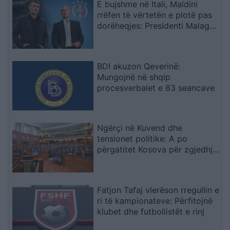
E bujshme në Itali, Maldini
rrëfen të vërtetën e plotë pas
dorëheqjes: Presidenti Malago
na tha mos prekni…
BDI akuzon Qeverinë:
Mungojnë në shqip
procesverbalet e 83 seancave
Ngërçi në Kuvend dhe
tensionet politike: A po
përgatitet Kosova për zgjedhje
të tjera?
Fatjon Tafaj vlerëson rregullin e
ri të kampionateve: Përfitojnë
klubet dhe futbollistët e rinj