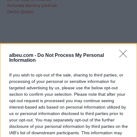
Antonela Berisha përkrah
Genta Gjalpin
albeu.com -
Do Not Process My Personal
Information
If you wish to opt-out of the sale, sharing to third parties, or
processing of your personal or sensitive information for
targeted advertising by us, please use the below opt-out
section to confirm your selection. Please note that after your
opt-out request is processed you may continue seeing
interest-based ads based on personal information utilized by
us or personal information disclosed to third parties prior to
Shtuar
më
1.05.2025 15:31
your opt-out. You may separately opt-out of the further
disclosure of your personal information by third parties on the
Tags:
,
,
,
dhunon
genta gjalpi
nena e vajzes
IAB’s list of downstream participants. This information may
,
,
reagon
revolte
vajzën e partnerit