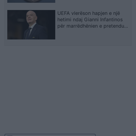
UEFA vlerëson hapjen e një
hetimi ndaj Gianni Infantinos
për marrëdhënien e pretenduar
dhe pagesën gjashtëshifrore