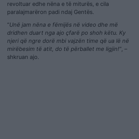
revoltuar edhe nëna e të miturës, e cila
paralajmarëron padi ndaj Gentës.
“
Unë jam nëna e fëmijës në video dhe më
dridhen duart nga ajo çfarë po shoh këtu. Ky
njeri që ngre dorë mbi vajzën time që ua lë në
mirëbesim të atit, do të përballet me ligjin!”
, –
shkruan ajo.