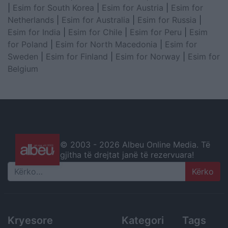
|
Esim for South Korea
|
Esim for Austria
|
Esim for
Netherlands
|
Esim for Australia
|
Esim for Russia
|
Esim for India
|
Esim for Chile
|
Esim for Peru
|
Esim
for Poland
|
Esim for North Macedonia
|
Esim for
Sweden
|
Esim for Finland
|
Esim for Norway
|
Esim for
Belgium
© 2003 -
2026 Albeu Online Media. Të
gjitha të drejtat janë të rezervuara!
Search
Kryesore
Kategori
Tags