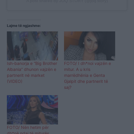
A post shared by JOQ STORY (@joq.story)
Lajme të ngjashme:
Ish-banorja e “Big Brother
FOTO/ I dh*noi vajzën e
Albania” dhunon vajzën e
mitur. A u kris
partnerit në market
marrëdhënia e Genta
(VIDEO)
Gjalpit dhe partnerit të
saj?
FOTO/ Nën hetim për
dh*në ndaj të miturës.