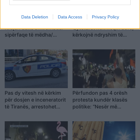
Data Deletion
Data Access
Privacy Policy
Zjarri masiv që përfshiu
Sot dita e 71 e revoltës/
Krujën duke shkrumbuar
Qytetaret nuk heqin dorë,
sipërfaqe të mëdha/
kërkojnë ndryshim të
Rama: Shmangëm një
klasës politike: Rama jep
bilanc tragjik
dorëheqjen
Pas dy vitesh në kërkim
Përfundon pas 4 orësh
për dosjen e inceneratorit
protesta kundër klasës
të Tiranës, arrestohet
politike: “Nesër më
Renardo Nallbani në
shumë!”
Palasë