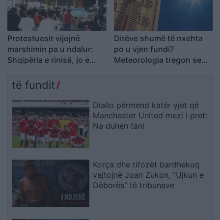
Protestuesit vijojnë
Ditëve shumë të nxehta
marshimin pa u ndalur:
po u vjen fundi?
Shqipëria e rinisë, jo e
Meteorologia tregon se
partisë!
kur nis rënia e
temperaturave
të fundit
Diallo përmend katër yjet që
Manchester United mezi i pret:
Na duhen tani
Korça dhe tifozët bardhekuq
vajtojnë Joan Zukon, “Ujkun e
Dëborës” të tribunave