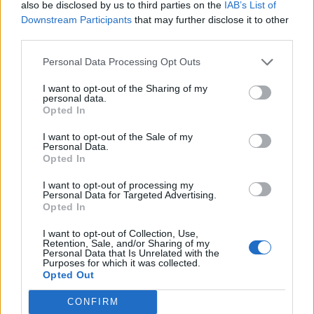
also be disclosed by us to third parties on the
IAB’s List of
Downstream Participants
that may further disclose it to other
third parties.
Personal Data Processing Opt Outs
I want to opt-out of the Sharing of my
personal data.
Opted In
I want to opt-out of the Sale of my
Personal Data.
Opted In
I want to opt-out of processing my
Personal Data for Targeted Advertising.
E bujshme në Itali, Maldini
Zjarri masiv në Malin e
Opted In
rrëfen të vërtetën e plotë
Krujës vihet nën kontroll/
pas dorëheqjes:
Mbrojtja: Aktualisht një
I want to opt-out of Collection, Use,
Retention, Sale, and/or Sharing of my
Presidenti Malago na tha
vatër aktive
Personal Data that Is Unrelated with the
mos prekni…
Purposes for which it was collected.
Opted Out
CONFIRM