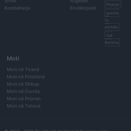
SPAK
Argetim
Piranjat
Kombëtarja
Enciklopedi
gazeta,
tv,
portale
Sali
Berisha
Moti
Moti në Tiranë
Moti në Prishtinë
Moti në Shkup
Moti në Durrës
Moti në Prizren
Moti në Tetovë