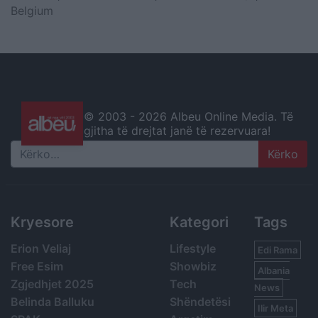
Belgium
© 2003 -
2026 Albeu Online Media. Të
gjitha të drejtat janë të rezervuara!
Search
Kryesore
Kategori
Tags
Erion Veliaj
Lifestyle
Edi Rama
Free Esim
Showbiz
Albania
Zgjedhjet 2025
Tech
News
Belinda Balluku
Shëndetësi
Ilir Meta