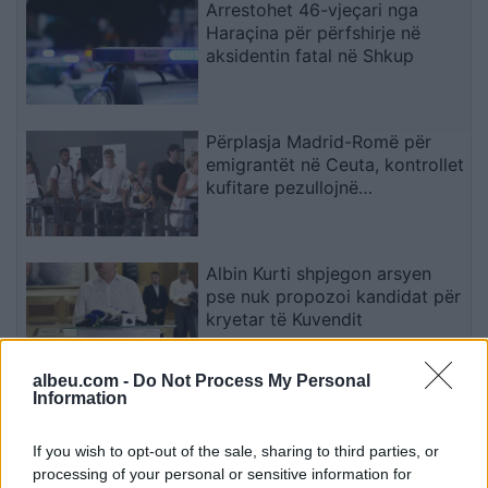
Arrestohet 46-vjeçari nga
Haraçina për përfshirje në
aksidentin fatal në Shkup
Përplasja Madrid-Romë për
emigrantët në Ceuta, kontrollet
kufitare pezullojnë
përkohësisht Shengenin
Albin Kurti shpjegon arsyen
pse nuk propozoi kandidat për
kryetar të Kuvendit
albeu.com -
Do Not Process My Personal
Information
Ndahet nga jeta në moshën
68-vjeçare Jorge Messi, babai
i Lionel Messit
If you wish to opt-out of the sale, sharing to third parties, or
processing of your personal or sensitive information for