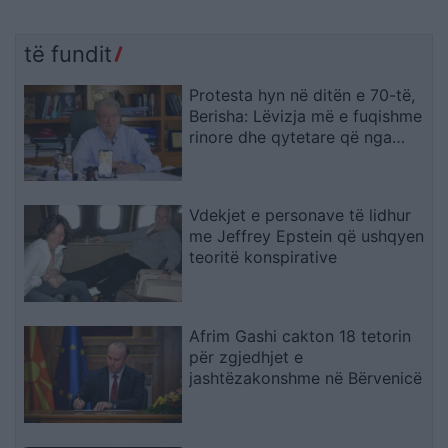
të fundit
Protesta hyn në ditën e 70-të,
Berisha: Lëvizja më e fuqishme
rinore dhe qytetare që nga
vitet ’90
Vdekjet e personave të lidhur
me Jeffrey Epstein që ushqyen
teoritë konspirative
Afrim Gashi cakton 18 tetorin
për zgjedhjet e
jashtëzakonshme në Bërvenicë