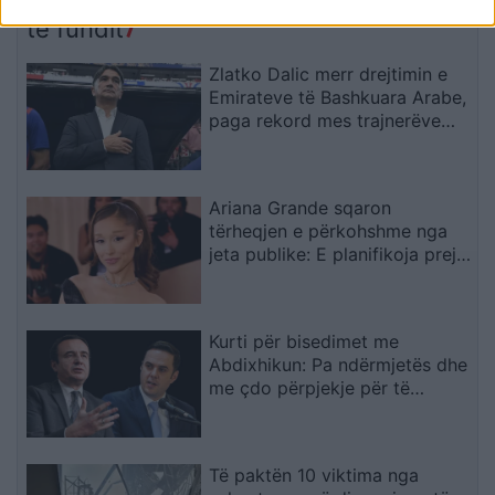
Trump
të fundit
Zlatko Dalic merr drejtimin e
Emirateve të Bashkuara Arabe,
paga rekord mes trajnerëve
kroatë
Ariana Grande sqaron
tërheqjen e përkohshme nga
jeta publike: E planifikoja prej
kohësh
Kurti për bisedimet me
Abdixhikun: Pa ndërmjetës dhe
me çdo përpjekje për të
evituar zgjedhjet e reja
Të paktën 10 viktima nga