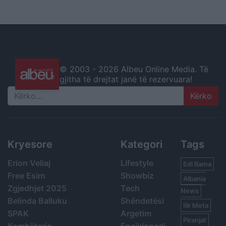
© 2003 -
2026 Albeu Online Media. Të
gjitha të drejtat janë të rezervuara!
Search
Kryesore
Kategori
Tags
Erion Veliaj
Lifestyle
Edi Rama
Free Esim
Showbiz
Albania
Zgjedhjet 2025
Tech
News
Belinda Balluku
Shëndetësi
Ilir Meta
SPAK
Argetim
Piranjat
Kombëtarja
Enciklopedi