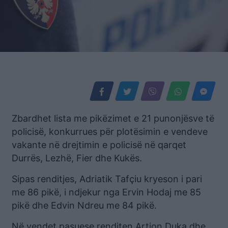
Zbardhet lista me pikëzimet e 21 punonjësve të
policisë, konkurrues për plotësimin e vendeve
vakante në drejtimin e policisë në qarqet
Durrës, Lezhë, Fier dhe Kukës.
Sipas renditjes, Adriatik Tafçiu kryeson i pari
me 86 pikë, i ndjekur nga Ervin Hodaj me 85
pikë dhe Edvin Ndreu me 84 pikë.
Në vendet pasuese renditen Artion Duka dhe