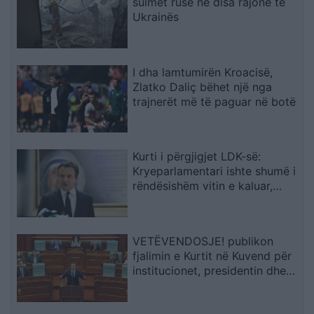
sulmet ruse në disa rajone të
Ukrainës
I dha lamtumirën Kroacisë,
Zlatko Daliç bëhet një nga
trajnerët më të paguar në botë
Kurti i përgjigjet LDK-së:
Kryeparlamentari ishte shumë i
rëndësishëm vitin e kaluar,
presidenti duhet të zgjidhet me
konsensus
VETËVENDOSJE! publikon
fjalimin e Kurtit në Kuvend për
institucionet, presidentin dhe
mundësinë e zgjedhjeve të reja