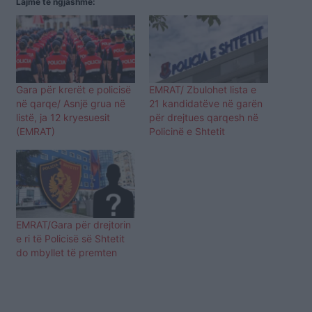
Lajme të ngjashme:
Gara për krerët e policisë
EMRAT/ Zbulohet lista e
në qarqe/ Asnjë grua në
21 kandidatëve në garën
listë, ja 12 kryesuesit
për drejtues qarqesh në
(EMRAT)
Policinë e Shtetit
EMRAT/Gara për drejtorin
e ri të Policisë së Shtetit
do mbyllet të premten