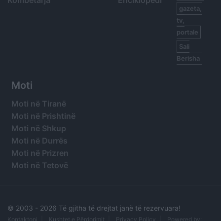
gazeta,
tv,
portale
Sali
Berisha
Moti
Moti në Tiranë
Moti në Prishtinë
Moti në Shkup
Moti në Durrës
Moti në Prizren
Moti në Tetovë
© 2003 -
2026 Të gjitha të drejtat janë të rezervuara!
Kontaktoni
Kushtet e Përdorimit
Privacy Policy
Powered by: