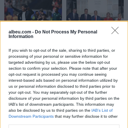
albeu.com -
Do Not Process My Personal
Information
I dha lamtumirën
Presidenti Begaj nga
Kroacisë, Zlatko Daliç
Ulqini: Gjuha shqipe ruhet
If you wish to opt-out of the sale, sharing to third parties, or
bëhet një nga trajnerët më
kur lexohet, shkruhet dhe
processing of your personal or sensitive information for
të paguar në botë
u përcillet fëmijëve
targeted advertising by us, please use the below opt-out
section to confirm your selection. Please note that after your
opt-out request is processed you may continue seeing
interest-based ads based on personal information utilized by
us or personal information disclosed to third parties prior to
your opt-out. You may separately opt-out of the further
disclosure of your personal information by third parties on the
IAB’s list of downstream participants. This information may
Grabitet taksisti në Lezhë,
Ina Zhupa kundërshton
also be disclosed by us to third parties on the
IAB’s List of
autorët i vjedhin para dhe
projektin në Sarandë:
Downstream Participants
that may further disclose it to other
sende personale
Oborri i gjimnazit “Hasan
third parties.
Tahsini” të mos