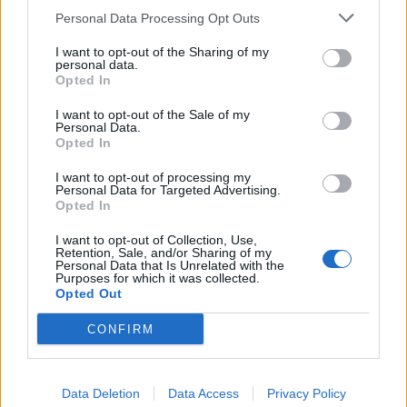
shndërrohet në parking
Personal Data Processing Opt Outs
publik
I want to opt-out of the Sharing of my
personal data.
Opted In
I want to opt-out of the Sale of my
Personal Data.
Aksident në aksin Fier-
Këmbimi valutor/ Me sa
Opted In
Lushnje/ Makina del nga
blihen e shiten dollari dhe
rruga dhe përfundon në
euro, çfarë ndodh me
I want to opt-out of processing my
Personal Data for Targeted Advertising.
nënkalim, plagoset
monedhat e tjera
Opted In
drejtuesi
I want to opt-out of Collection, Use,
Retention, Sale, and/or Sharing of my
Personal Data that Is Unrelated with the
Purposes for which it was collected.
Opted Out
CONFIRM
Parashikimi i yjeve, 6
Eric Wendt konfirmohet
Gusht 2026/ Zbuloni
nga Senati si ambasador i
shenjat më me fat për
SHBA-së në Shqipëri,
Data Deletion
Data Access
Privacy Policy
ditën e sotme
emërimi pret firmën e