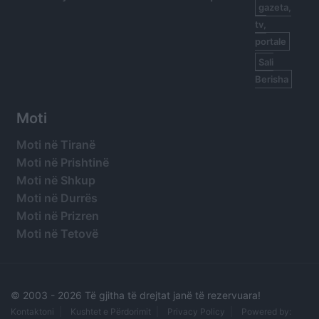
gazeta,
tv,
portale
Sali
Berisha
Moti
Moti në Tiranë
Moti në Prishtinë
Moti në Shkup
Moti në Durrës
Moti në Prizren
Moti në Tetovë
© 2003 -
2026 Të gjitha të drejtat janë të rezervuara!
Kontaktoni
Kushtet e Përdorimit
Privacy Policy
Powered by: