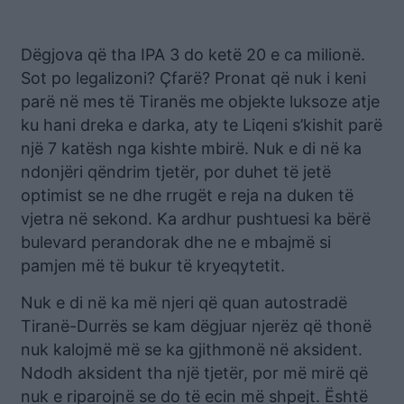
Dëgjova që tha IPA 3 do ketë 20 e ca milionë.
Sot po legalizoni? Çfarë? Pronat që nuk i keni
parë në mes të Tiranës me objekte luksoze atje
ku hani dreka e darka, aty te Liqeni s’kishit parë
një 7 katësh nga kishte mbirë. Nuk e di në ka
ndonjëri qëndrim tjetër, por duhet të jetë
optimist se ne dhe rrugët e reja na duken të
vjetra në sekond. Ka ardhur pushtuesi ka bërë
bulevard perandorak dhe ne e mbajmë si
pamjen më të bukur të kryeqytetit.
Nuk e di në ka më njeri që quan autostradë
Tiranë-Durrës se kam dëgjuar njerëz që thonë
nuk kalojmë më se ka gjithmonë në aksident.
Ndodh aksident tha një tjetër, por më mirë që
nuk e riparojnë se do të ecin më shpejt. Është