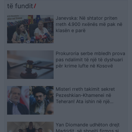
pagat e prapambetura
të fundit
Janevska: Në shtator priten
rreth 4.900 nxënës më pak në
klasën e parë
Prokuroria serbe mbledh prova
pas ndalimit të një të dyshuari
për krime lufte në Kosovë
Misteri rreth takimit sekret
Pezeshkian-Khamenei në
Teheran! Ata ishin në një
makinë me xhama të errët,
duke e dëgjuar njëri-tjetrin, por
pa e parë
Yan Diomande udhëton drejt
Madridit, së shpejti firmos si