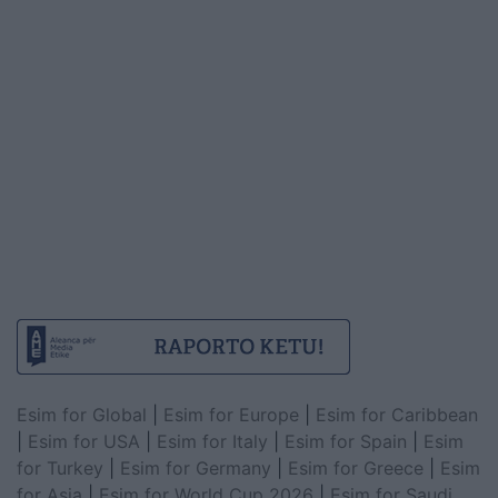
Esim for Global
|
Esim for Europe
|
Esim for Caribbean
|
Esim for USA
|
Esim for Italy
|
Esim for Spain
|
Esim
for Turkey
|
Esim for Germany
|
Esim for Greece
|
Esim
for Asia
|
Esim for World Cup 2026
|
Esim for Saudi