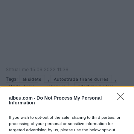
Shtuar
më
15.09.2022 11:39
Tags:
,
,
aksidete
Autostrada tirane durres
,
,
Grida Duma
integrim
ndertime pa leje
albeu.com -
Do Not Process My Personal
Information
If you wish to opt-out of the sale, sharing to third parties, or
processing of your personal or sensitive information for
targeted advertising by us, please use the below opt-out