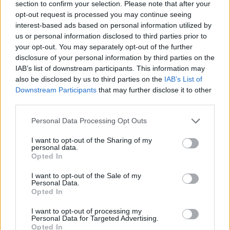
section to confirm your selection. Please note that after your
opt-out request is processed you may continue seeing
interest-based ads based on personal information utilized by
us or personal information disclosed to third parties prior to
your opt-out. You may separately opt-out of the further
disclosure of your personal information by third parties on the
Misteri rreth takimit sekret
Reforma Territoriale, PD
IAB’s list of downstream participants. This information may
Pezeshkian-Khamenei në
udhëzon degët të krijojnë
also be disclosed by us to third parties on the
IAB’s List of
Teheran! Ata ishin në një
front të përbashkët
Downstream Participants
that may further disclose it to other
third parties.
makinë me xhama të errët,
kundër draftit të
duke e dëgjuar njëri-
mazhorancës
Personal Data Processing Opt Outs
tjetrin, por pa e parë
I want to opt-out of the Sharing of my
personal data.
Opted In
I want to opt-out of the Sale of my
Personal Data.
Greqi, rritet shqetësimi
Mallakastër/ Zjarri del
Opted In
për përhapjen e virusit të
jashtë kontrollit në
Nilit Perëndimor: 6 të
masivin pyjor të Drenijës!
I want to opt-out of processing my
Personal Data for Targeted Advertising.
vdekur dhe 65 të
Pas Ngrëçanit, pritet
Opted In