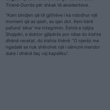
Tiranë-Durrës për shkak të aksidenteve.
“Kam bindjen që të gjithëve i ka ndodhur një
moment që as qesh, as qan dot. Keni bërë
pafund ‘sikur’ me Integrimin. Është e njëjta
Shqipëri, e doktor gjilpërës por nëse do kishte
dhënë recetat, do kishte thënë: “O njerëz me
ngadalë se nuk shërohet një i sëmurë mendor
duke i dhënë ilaç vaj kapslliku”.