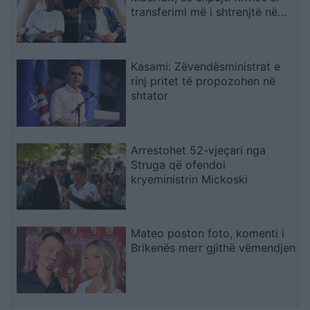
transferimi më i shtrenjtë në
historinë e Realit
Kasami: Zëvendësministrat e
rinj pritet të propozohen në
shtator
Arrestohet 52-vjeçari nga
Struga që ofendoi
kryeministrin Mickoski
Mateo poston foto, komenti i
Brikenës merr gjithë vëmendjen