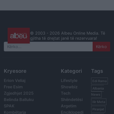
© 2003 -
2026 Albeu Online Media. Të
gjitha të drejtat janë të rezervuara!
Search
Kryesore
Kategori
Tags
Erion Veliaj
Lifestyle
Edi Rama
Free Esim
Showbiz
Albania
Zgjedhjet 2025
Tech
News
Belinda Balluku
Shëndetësi
Ilir Meta
SPAK
Argetim
Piranjat
Kombëtarja
Enciklopedi