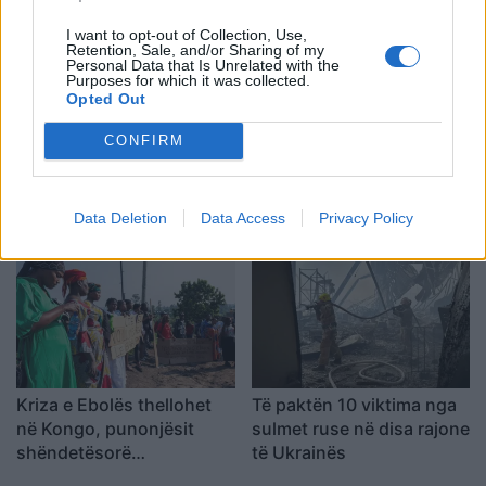
infektuar
ndërhyrja nga ajri (VIDEO)
I want to opt-out of Collection, Use,
Retention, Sale, and/or Sharing of my
Personal Data that Is Unrelated with the
Purposes for which it was collected.
Opted Out
CONFIRM
“Shqipëria me miq dhe
Lituania ngre alarmin për
familje”, Richard Grenell
një provokim rus me
zgjedh Vlorën për të
“flamur të rremë” kundër
Data Deletion
Data Access
Privacy Policy
kaluar pushimet verore
NATO-s
Kriza e Ebolës thellohet
Të paktën 10 viktima nga
në Kongo, punonjësit
sulmet ruse në disa rajone
shëndetësorë
të Ukrainës
paralajmërojnë bojkot për