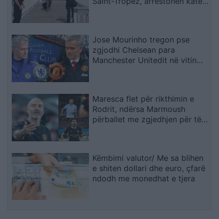
Saint-Tropez, arrestohen katër
spanjollë
Jose Mourinho tregon pse
zgjodhi Chelsean para
Manchester Unitedit në vitin
2013: “Kisha nevojë të
ndihesha i dashur
Maresca flet për rikthimin e
Rodrit, ndërsa Marmoush
përballet me zgjedhjen për të
ardhmen
Këmbimi valutor/ Me sa blihen
e shiten dollari dhe euro, çfarë
ndodh me monedhat e tjera