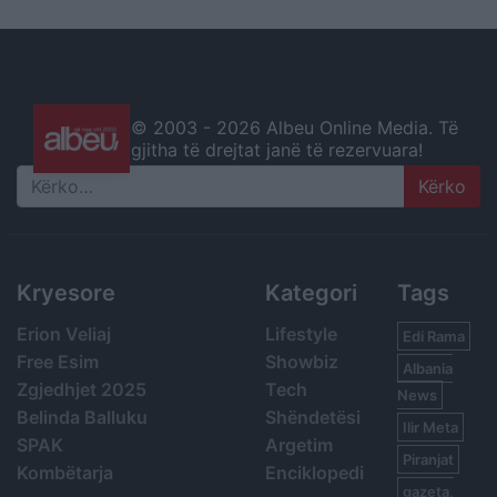
© 2003 -
2026 Albeu Online Media. Të
gjitha të drejtat janë të rezervuara!
Search
Kryesore
Kategori
Tags
Erion Veliaj
Lifestyle
Edi Rama
Free Esim
Showbiz
Albania
Zgjedhjet 2025
Tech
News
Belinda Balluku
Shëndetësi
Ilir Meta
SPAK
Argetim
Piranjat
Kombëtarja
Enciklopedi
gazeta,