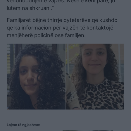
vendndodhjen e vajzës. Nëse e keni parë, ju
lutem na shkruani.”
Familjarët bëjnë thirrje qytetarëve që kushdo
që ka informacion për vajzën të kontaktojë
menjëherë policinë ose familjen.
Lajme të ngjashme: