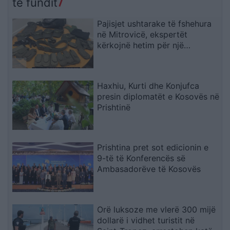
të fundit
së vjetër
Pajisjet ushtarake të fshehura
në Mitrovicë, ekspertët
kërkojnë hetim për një
veprimtari të mundshme të
organizuar
Haxhiu, Kurti dhe Konjufca
presin diplomatët e Kosovës në
Prishtinë
Prishtina pret sot edicionin e
9-të të Konferencës së
Ambasadorëve të Kosovës
Orë luksoze me vlerë 300 mijë
dollarë i vidhet turistit në