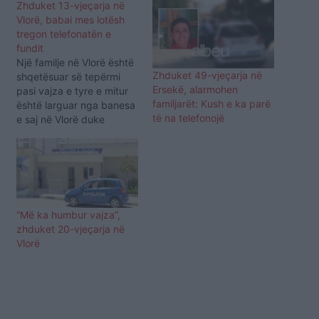
Zhduket 13-vjeçarja në
Vlorë, babai mes lotësh
tregon telefonatën e
fundit
Një familje në Vlorë është
Zhduket 49-vjeçarja në
shqetësuar së tepërmi
Ersekë, alarmohen
pasi vajza e tyre e mitur
familjarët: Kush e ka parë
është larguar nga banesa
të na telefonojë
e saj në Vlorë duke
humbur kontaktet me
familjarët tre ditë më
parë. Babai i saj në një
deklaratë për mediat bën
apel që të ndihmojnë në
gjetjen e vajzës së tij…
“Më ka humbur vajza”,
zhduket 20-vjeçarja në
Vlorë