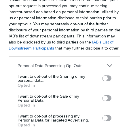
opt-out request is processed you may continue seeing
interest-based ads based on personal information utilized by
us or personal information disclosed to third parties prior to
your opt-out. You may separately opt-out of the further
disclosure of your personal information by third parties on the
Këmbimi valutor/ Me sa
Horoskopi 10 Gusht
IAB’s list of downstream participants. This information may
blihen e shiten dollari dhe
2026/ Cilat janë shenjat
also be disclosed by us to third parties on the
IAB’s List of
euro, çfarë ndodh me
që favorizohen nga fati
Downstream Participants
that may further disclose it to other
monedhat e tjera
third parties.
Personal Data Processing Opt Outs
I want to opt-out of the Sharing of my
personal data.
Opted In
I want to opt-out of the Sale of my
Zelensky rikonfirmon në
Vihet nën kontroll zjarri në
Personal Data.
Opted In
Serbi qëndrimin për
Cërrik, digjen 2 hektarë
Kosovën, deputeti
tokë dhe rreth 250 rrënjë
I want to opt-out of processing my
ukrainas: Gabim
ullinj
Personal Data for Targeted Advertising.
diplomatik, Ukraina duhet
Opted In