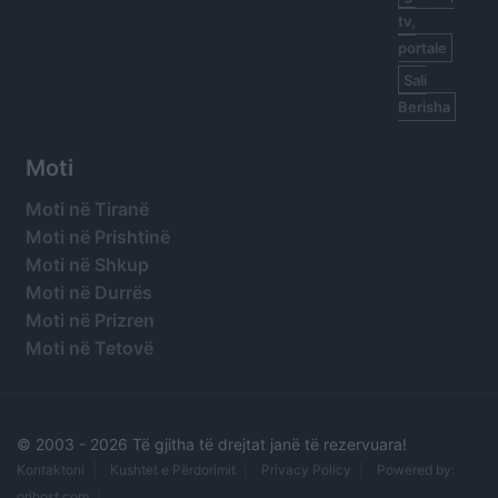
tv,
portale
Sali
Berisha
Moti
Moti në Tiranë
Moti në Prishtinë
Moti në Shkup
Moti në Durrës
Moti në Prizren
Moti në Tetovë
© 2003 -
2026 Të gjitha të drejtat janë të rezervuara!
Kontaktoni
Kushtet e Përdorimit
Privacy Policy
Powered by:
orihost.com