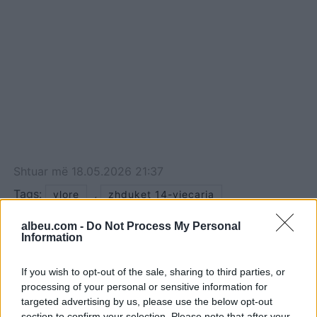
Shtuar
më
18.05.2026 21:37
Tags:
,
vlore
zhduket 14-vjeçarja
albeu.com -
Do Not Process My Personal
Information
If you wish to opt-out of the sale, sharing to third parties, or
processing of your personal or sensitive information for
targeted advertising by us, please use the below opt-out
section to confirm your selection. Please note that after your