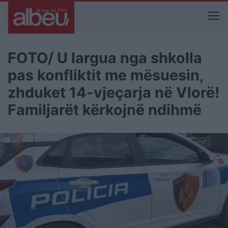
FOTO/ U largua nga shkolla
pas konfliktit me mësuesin,
zhduket 14-vjeçarja në Vlorë!
Familjarët kërkojnë ndihmë